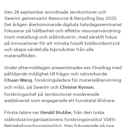
Den 26 september anordnade Jernkontoret och
Swerim gemensamt Resource & Recycling Day 2025.
Det årligen återkommande digitala halvdagsseminariet
fokuserar på hållbarhet och effektiv resursanvändning
inom metallurgi och stålindustrin, med särskilt fokus
på innovationer för att minska fossilt koldioxidavtryck
och skapa värdefulla biprodukter från alla
materialflöden.
Under eftermiddagen presenterades sex föredrag med
påföljande möjlighet till frågor och nätverkande.
, forskningsledare för materialåtervinning
Chuan Wang
och miljö, på Swerim och
,
Christer Ryman
forskningschef på Jernkontoret modererade
webbinariet som engagerade ett hundratal åhörare.
Första talare var
, från den tyska
Gerald Stubbe
stålindustriorganisationens forskningsinstitut VDEh-
Betriebsforschungsinstitut. Han fokuserade på nya