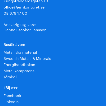
Kungsträdgårdsgatan 10
office@jernkontoret.se
08 679 17 00
Ansvarig utgivare:
Hanna Escobar-Jansson
Besök även:
Metalliska material
Swedish Metals & Minerals
Energihandboken
Metallkompetens
Järnkoll
Följ oss:
Facebook
Linkedin