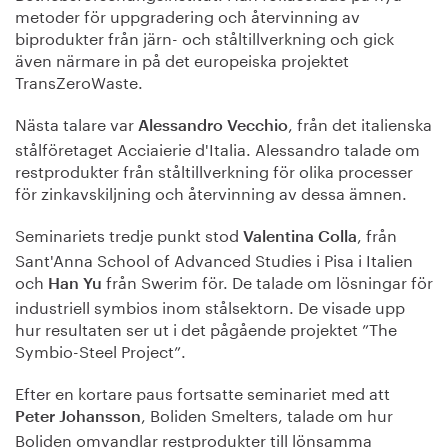
metoder för uppgradering och återvinning av
biprodukter från järn- och ståltillverkning och gick
även närmare in på det europeiska projektet
TransZeroWaste.
Nästa talare var
, från det italienska
Alessandro Vecchio
stålföretaget Acciaierie d'Italia. Alessandro talade om
restprodukter från ståltillverkning för olika processer
för zinkavskiljning och återvinning av dessa ämnen.
Seminariets tredje punkt stod
, från
Valentina Colla
Sant'Anna School of Advanced Studies i Pisa i Italien
och
från Swerim för. De talade om lösningar för
Han Yu
industriell symbios inom stålsektorn. De visade upp
hur resultaten ser ut i det pågående projektet ”The
Symbio-Steel Project”.
Efter en kortare paus fortsatte seminariet med att
, Boliden Smelters, talade om hur
Peter Johansson
Boliden omvandlar restprodukter till lönsamma