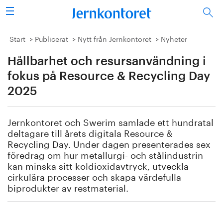
Sök
Stålindustrin
Start
Publicerat
Nytt från Jernkontoret
Nyheter
Hållbarhet och resursanvändning i
Vision 2050
fokus på Resource & Recycling Day
Forskning/utbildning
2025
Energi/miljö
Jernkontoret och Swerim samlade ett hundratal
deltagare till årets digitala Resource &
Vi tycker
Recycling Day. Under dagen presenterades sex
föredrag om hur metallurgi- och stålindustrin
Publicerat
kan minska sitt koldioxidavtryck, utveckla
cirkulära processer och skapa värdefulla
biprodukter av restmaterial.
Bildbank
Om oss