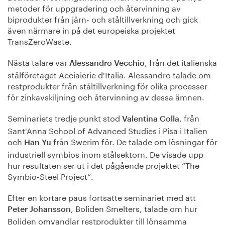
metoder för uppgradering och återvinning av
biprodukter från järn- och ståltillverkning och gick
även närmare in på det europeiska projektet
TransZeroWaste.
Nästa talare var
, från det italienska
Alessandro Vecchio
stålföretaget Acciaierie d'Italia. Alessandro talade om
restprodukter från ståltillverkning för olika processer
för zinkavskiljning och återvinning av dessa ämnen.
Seminariets tredje punkt stod
, från
Valentina Colla
Sant'Anna School of Advanced Studies i Pisa i Italien
och
från Swerim för. De talade om lösningar för
Han Yu
industriell symbios inom stålsektorn. De visade upp
hur resultaten ser ut i det pågående projektet ”The
Symbio-Steel Project”.
Efter en kortare paus fortsatte seminariet med att
, Boliden Smelters, talade om hur
Peter Johansson
Boliden omvandlar restprodukter till lönsamma