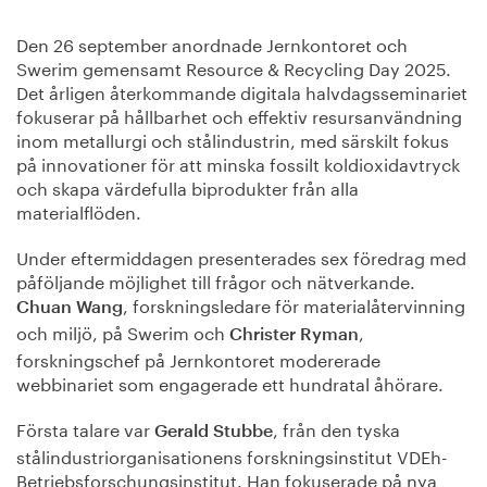
Den 26 september anordnade Jernkontoret och
Swerim gemensamt Resource & Recycling Day 2025.
Det årligen återkommande digitala halvdagsseminariet
fokuserar på hållbarhet och effektiv resursanvändning
inom metallurgi och stålindustrin, med särskilt fokus
på innovationer för att minska fossilt koldioxidavtryck
och skapa värdefulla biprodukter från alla
materialflöden.
Under eftermiddagen presenterades sex föredrag med
påföljande möjlighet till frågor och nätverkande.
, forskningsledare för materialåtervinning
Chuan Wang
och miljö, på Swerim och
,
Christer Ryman
forskningschef på Jernkontoret modererade
webbinariet som engagerade ett hundratal åhörare.
Första talare var
, från den tyska
Gerald Stubbe
stålindustriorganisationens forskningsinstitut VDEh-
Betriebsforschungsinstitut. Han fokuserade på nya