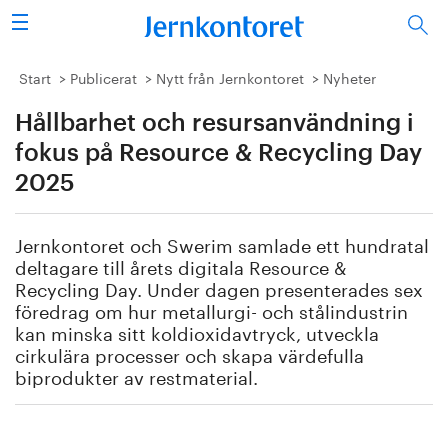
Sök
Stålindustrin
Start
Publicerat
Nytt från Jernkontoret
Nyheter
Hållbarhet och resursanvändning i
Vision 2050
fokus på Resource & Recycling Day
Forskning/utbildning
2025
Energi/miljö
Jernkontoret och Swerim samlade ett hundratal
deltagare till årets digitala Resource &
Vi tycker
Recycling Day. Under dagen presenterades sex
föredrag om hur metallurgi- och stålindustrin
Publicerat
kan minska sitt koldioxidavtryck, utveckla
cirkulära processer och skapa värdefulla
biprodukter av restmaterial.
Bildbank
Om oss