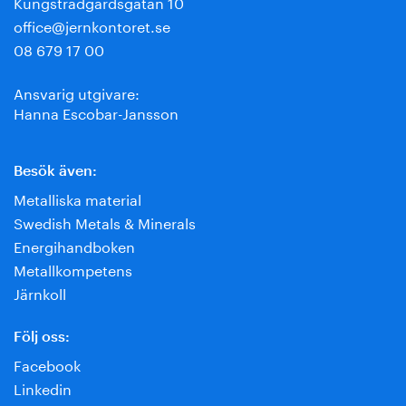
Kungsträdgårdsgatan 10
office@jernkontoret.se
08 679 17 00
Ansvarig utgivare:
Hanna Escobar-Jansson
Besök även:
Metalliska material
Swedish Metals & Minerals
Energihandboken
Metallkompetens
Järnkoll
Följ oss:
Facebook
Linkedin