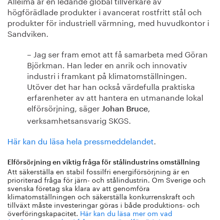
Alleima är en ledande global tillverkare av
högförädlade produkter i avancerat rostfritt stål och
produkter för industriell värmning, med huvudkontor i
Sandviken.
– Jag ser fram emot att få samarbeta med Göran
Björkman. Han leder en anrik och innovativ
industri i framkant på klimatomställningen.
Utöver det har han också värdefulla praktiska
erfarenheter av att hantera en utmanande lokal
elförsörjning, säger
,
Johan Bruce
verksamhetsansvarig SKGS.
Här kan du läsa hela pressmeddelandet
.
Elförsörjning en viktig fråga för stålindustrins omställning
Att säkerställa en stabil fossilfri energiförsörjning är en
prioriterad fråga för järn- och stålindustrin. Om Sverige och
svenska företag ska klara av att genomföra
klimatomställningen och säkerställa konkurrenskraft och
tillväxt måste investeringar göras i både produktions- och
överföringskapacitet.
Här kan du läsa mer om vad