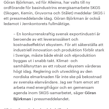
Göran Björkman, vd för Alleima, har valts till ny
ordförande för basindustrins energisamarbete SKGS
(Skogen, Kemin, Gruvorna och Stålet) meddelar SKGS i
ett pressmeddelande idag. Göran Björkman är också
ledamot i Jernkontorets fullmäktige.
– En konkurrenskraftig svensk exportindustri är
beroende av ett leveranssäkert och
kostnadseffektivt elsystem. För att säkerställa att
industriell innovation och produktion förblir stark
i Sverige, måste både elnät och elproduktion
byggas ut i snabb takt. Klimat- och
samhällsnyttan av ett robust elsystem värderas
högt idag. Reglering och utveckling av den
nordiska elmarknaden får inte ske på bekostnad
av svenska elanvändare. Jag ser fram emot att
arbeta med energifrågor och en gemensam
agenda inom SKGS-samarbetet, säger
Göran
i pressmeddelandet.
Björkman