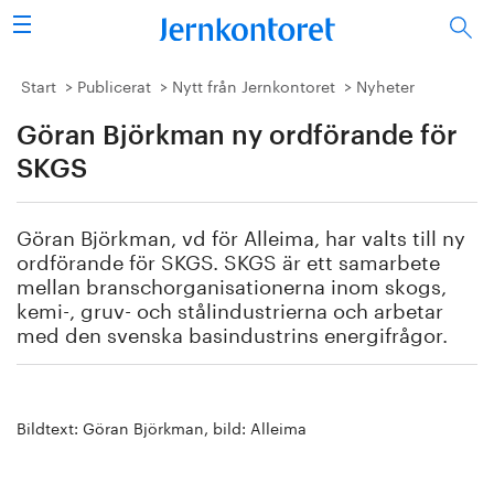
Sök
Stålindustrin
Start
Publicerat
Nytt från Jernkontoret
Nyheter
Göran Björkman ny ordförande för
Vision 2050
SKGS
Forskning/utbildning
Göran Björkman, vd för Alleima, har valts till ny
Energi/miljö
ordförande för SKGS. SKGS är ett samarbete
mellan branschorganisationerna inom skogs,
Vi tycker
kemi-, gruv- och stålindustrierna och arbetar
med den svenska basindustrins energifrågor.
Publicerat
Bildbank
Bildtext: Göran Björkman, bild: Alleima
Om oss