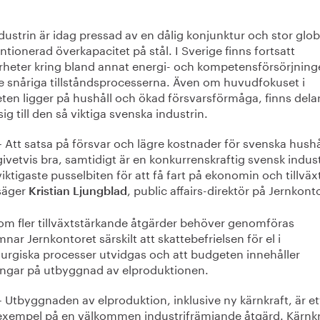
dustrin är idag pressad av en dålig konjunktur och stor glob
tionerad överkapacitet på stål. I Sverige finns fortsatt
rheter kring bland annat energi- och kompetensförsörjnin
e snåriga tillståndsprocesserna. Även om huvudfokuset i
ten ligger på hushåll och ökad försvarsförmåga, finns dela
 sig till den så viktiga svenska industrin.
– Att satsa på försvar och lägre kostnader för svenska hushå
givetvis bra, samtidigt är en konkurrenskraftig svensk indus
viktigaste pusselbiten för att få fart på ekonomin och tillväx
säger
, public affairs-direktör på Jernkont
Kristian Ljungblad
om fler tillväxtstärkande åtgärder behöver genomföras
nar Jernkontoret särskilt att skattebefrielsen för el i
lurgiska processer utvidgas och att budgeten innehåller
ingar på utbyggnad av elproduktionen.
– Utbyggnaden av elproduktion, inklusive ny kärnkraft, är et
exempel på en välkommen industrifrämjande åtgärd. Kärnkr