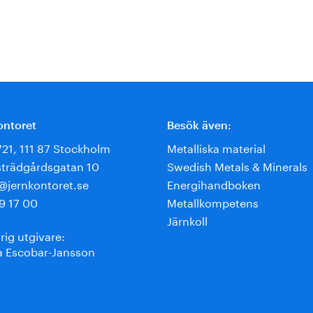
ontoret
Besök även:
721, 111 87 Stockholm
Metalliska material
trädgårdsgatan 10
Swedish Metals & Minerals
e@jernkontoret.se
Energihandboken
9 17 00
Metallkompetens
Järnkoll
rig utgivare:
 Escobar-Jansson