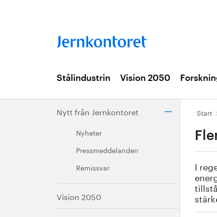
Stålindustrin
Vision 2050
Forsknin
Nytt från Jernkontoret
Start
Nyheter
Fle
Pressmeddelanden
I reg
Remissvar
energ
tills
Vision 2050
stärk