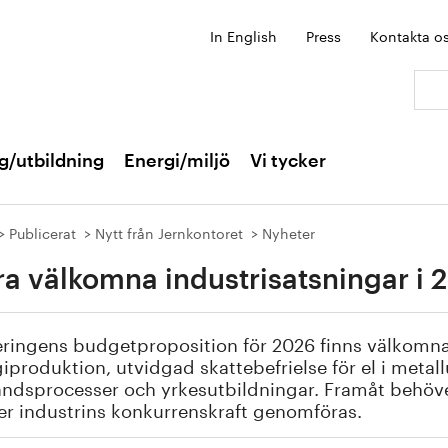
In English
Press
Kontakta o
Sök:
g/utbildning
Energi/miljö
Vi tycker
Publicerat
Nytt från Jernkontoret
Nyheter
ra välkomna industrisatsningar i 
eringens budgetproposition för 2026 finns välkomna 
iproduktion, utvidgad skattebefrielse för el i metall
tåndsprocesser och yrkesutbildningar. Framåt behöve
er industrins konkurrenskraft genomföras.