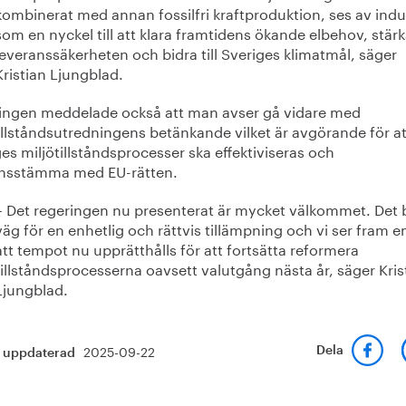
kombinerat med annan fossilfri kraftproduktion, ses av indu
som en nyckel till att klara framtidens ökande elbehov, stär
leveranssäkerheten och bidra till Sveriges klimatmål, säger
Kristian Ljungblad.
ingen meddelade också att man avser gå vidare med
illståndsutredningens betänkande vilket är avgörande för at
es miljötillståndsprocesser ska effektiviseras och
nsstämma med EU-rätten.
– Det regeringen nu presenterat är mycket välkommet. Det 
väg för en enhetlig och rättvis tillämpning och vi ser fram 
att tempot nu upprätthålls för att fortsätta reformera
tillståndsprocesserna oavsett valutgång nästa år, säger Kris
Ljungblad.
2025-09-22
Dela
t uppdaterad