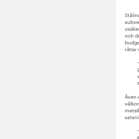
Stålin
subven
osäke
och d
budge
riktar
Även 
välkom
metal
satsn