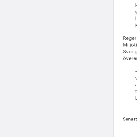
Reger
Miljöt
Sverig
övere
Senas