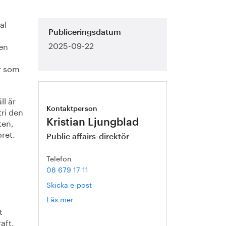
al
Publiceringsdatum
2025-09-22
gen
r som
ll är
tri den
Kontaktperson
ten,
Kristian Ljungblad
oret.
Public affairs-direktör
Telefon
08 679 17 11
Skicka e-post
Läs mer
om
Kristian
t
Ljungblad
aft,