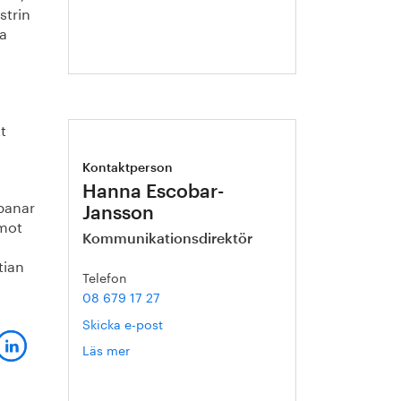
strin
ka
t
Kontaktperson
Hanna Escobar-
banar
Jansson
emot
Kommunikationsdirektör
tian
Telefon
08 679 17 27
Skicka e-post
Läs mer
om
Hanna
Escobar-