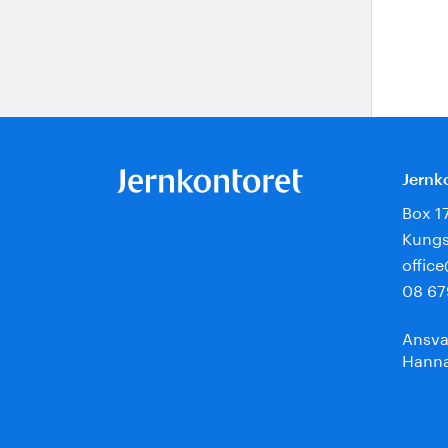
Jernk
Box 1
Kungs
offic
08 67
Ansva
Hanna