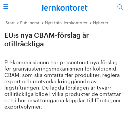
Sök
Stålindustrin
Start
Publicerat
Nytt från Jernkontoret
Nyheter
EU:s nya CBAM-förslag är
Vision 2050
otillräckliga
Forskning/utbildning
EU-kommissionen har presenterat nya förslag
Energi/miljö
för gränsjusteringsmekanismen för koldioxid,
CBAM, som ska omfatta fler produkter, reglera
Vi tycker
export och motverka kringgående av
lagstiftningen. De lagda förslagen är tyvärr
otillräckliga både i vilka produkter de omfattar
Publicerat
och i hur ersättningarna kopplas till företagens
exportvolymer.
Bildbank
Om oss