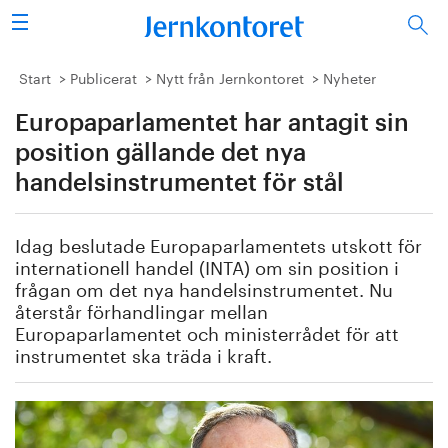
Sök
Stålindustrin
Start
Publicerat
Nytt från Jernkontoret
Nyheter
Europaparlamentet har antagit sin
Vision 2050
position gällande det nya
Forskning/utbildning
handelsinstrumentet för stål
Energi/miljö
Idag beslutade Europaparlamentets utskott för
internationell handel (INTA) om sin position i
Vi tycker
frågan om det nya handelsinstrumentet. Nu
återstår förhandlingar mellan
Publicerat
Europaparlamentet och ministerrådet för att
instrumentet ska träda i kraft.
Bildbank
Om oss