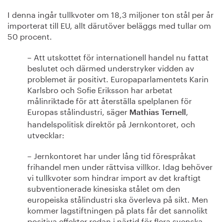
I denna ingår tullkvoter om 18,3 miljoner ton stål per år
importerat till EU, allt därutöver beläggs med tullar om
50 procent.
– Att utskottet för internationell handel nu fattat
beslutet och därmed understryker vidden av
problemet är positivt. Europaparlamentets Karin
Karlsbro och Sofie Eriksson har arbetat
målinriktade för att återställa spelplanen för
Europas stålindustri, säger
,
Mathias Ternell
handelspolitisk direktör på Jernkontoret, och
utvecklar:
– Jernkontoret har under lång tid förespråkat
frihandel men under rättvisa villkor. Idag behöver
vi tullkvoter som hindrar import av det kraftigt
subventionerade kinesiska stålet om den
europeiska stålindustri ska överleva på sikt. Men
kommer lagstiftningen på plats får det sannolikt
positiva effekter redan i närtid för flera svenska