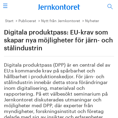
Sök
Stålindustrin
Start
Publicerat
Nytt från Jernkontoret
Nyheter
Digitala produktpass: EU-krav som
Vision 2050
skapar nya möjligheter för järn- och
Forskning/utbildning
stålindustrin
Energi/miljö
Digitala produktpass (DPP) är en central del av
EU:s kommande krav på spårbarhet och
Vi tycker
hållbarhet i produktionskedjor. För järn- och
stålindustrin innebär detta stora förändringar
Publicerat
inom digitalisering, materialval och
rapportering. På ett välbesökt seminarium på
Jernkontoret diskuterades utmaningar och
Bildbank
möjligheter med DPP, där experter från
myndigheter, forskningsinstitut och företag
Om oss
delade med sig av insikter och erfarenheter.