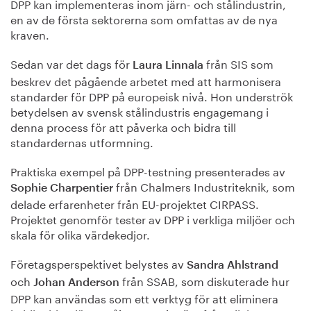
DPP kan implementeras inom järn- och stålindustrin,
en av de första sektorerna som omfattas av de nya
kraven.
Sedan var det dags för
från SIS som
Laura Linnala
beskrev det pågående arbetet med att harmonisera
standarder för DPP på europeisk nivå. Hon underströk
betydelsen av svensk stålindustris engagemang i
denna process för att påverka och bidra till
standardernas utformning.
Praktiska exempel på DPP-testning presenterades av
från Chalmers Industriteknik, som
Sophie Charpentier
delade erfarenheter från EU-projektet CIRPASS.
Projektet genomför tester av DPP i verkliga miljöer och
skala för olika värdekedjor.
Företagsperspektivet belystes av
Sandra Ahlstrand
och
från SSAB, som diskuterade hur
Johan Anderson
DPP kan användas som ett verktyg för att eliminera