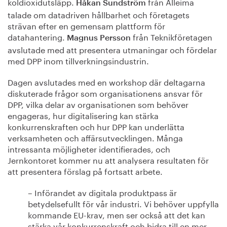
koldioxidutsläpp.
från Alleima
Håkan Sundström
talade om datadriven hållbarhet och företagets
strävan efter en gemensam plattform för
datahantering.
från Teknikföretagen
Magnus Persson
avslutade med att presentera utmaningar och fördelar
med DPP inom tillverkningsindustrin.
Dagen avslutades med en workshop där deltagarna
diskuterade frågor som organisationens ansvar för
DPP, vilka delar av organisationen som behöver
engageras, hur digitalisering kan stärka
konkurrenskraften och hur DPP kan underlätta
verksamheten och affärsutvecklingen. Många
intressanta möjligheter identifierades, och
Jernkontoret kommer nu att analysera resultaten för
att presentera förslag på fortsatt arbete.
– Införandet av digitala produktpass är
betydelsefullt för vår industri. Vi behöver uppfylla
kommande EU-krav, men ser också att det kan
stärka vår konkurrenskraft och bidra till en mer