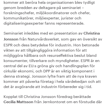
kommer att beröra hela organisationen blev tydligt
genom bredden av deltagare på seminariet –
forskningschefer, miljökoordinatorer och chefer,
kommunikatörer, miljöexperter, jurister och
digitaliseringsexperter fanns representerade.
Seminariet inleddes med en presentation av
Christina
från Naturvårdsverket, som gav en översikt av
Jonsson
ESPR och dess betydelse för industrin. Hon betonade
vikten av att tillgängliggöra information för att
möjliggöra hållbara och resurseffektiva beslut bland
konsumenter, tillverkare och myndigheter. ESPR är en
central del av EU:s gröna giv och handlingsplan för
cirkulär ekonomi, och DPP är en viktig komponent i
denna strategi. Jonsson lyfte fram att de nya kraven
kommer att påverka företag i hela värdekedjan och att
det är avgörande att industrin förbereder sig i tid.
Kopplat till Christina Jonsson föredrag berättade
från Jernkontoret om en förstudie där
Cecilia Mattsson