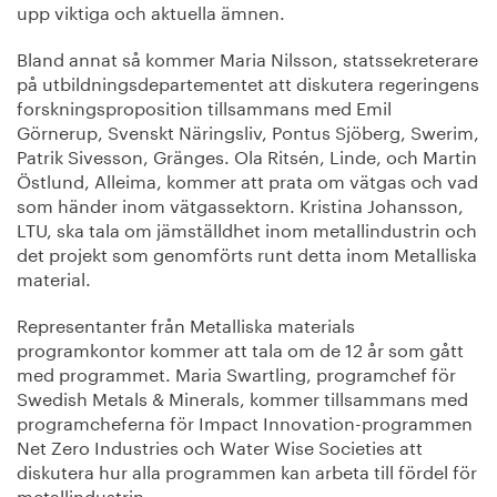
upp viktiga och aktuella ämnen.
Bland annat så kommer Maria Nilsson, statssekreterare
på utbildningsdepartementet att diskutera regeringens
forskningsproposition tillsammans med Emil
Görnerup, Svenskt Näringsliv, Pontus Sjöberg, Swerim,
Patrik Sivesson, Gränges. Ola Ritsén, Linde, och Martin
Östlund, Alleima, kommer att prata om vätgas och vad
som händer inom vätgassektorn. Kristina Johansson,
LTU, ska tala om jämställdhet inom metallindustrin och
det projekt som genomförts runt detta inom Metalliska
material.
Representanter från Metalliska materials
programkontor kommer att tala om de 12 år som gått
med programmet. Maria Swartling, programchef för
Swedish Metals & Minerals, kommer tillsammans med
programcheferna för Impact Innovation-programmen
Net Zero Industries och Water Wise Societies att
diskutera hur alla programmen kan arbeta till fördel för
metallindustrin.