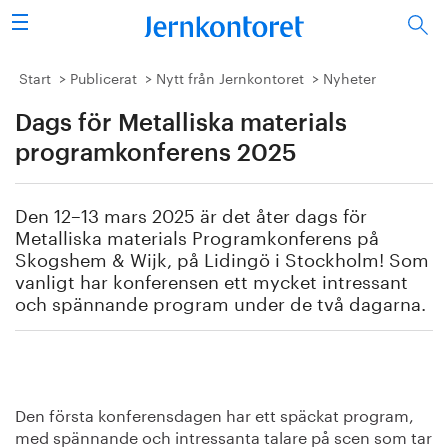
Sök
Stålindustrin
Start
Publicerat
Nytt från Jernkontoret
Nyheter
Dags för Metalliska materials
Vision 2050
programkonferens 2025
Forskning/utbildning
Den 12–13 mars 2025 är det åter dags för
Energi/miljö
Metalliska materials Programkonferens på
Skogshem & Wijk, på Lidingö i Stockholm! Som
Vi tycker
vanligt har konferensen ett mycket intressant
och spännande program under de två dagarna.
Publicerat
Bildbank
Den första konferensdagen har ett späckat program,
Om oss
med spännande och intressanta talare på scen som tar