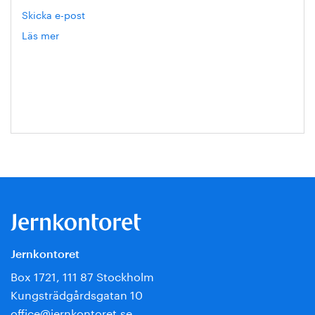
Skicka e-post
Läs mer
om
Hanna
Escobar-
Jansson
Jernkontoret
Box 1721, 111 87 Stockholm
Kungsträdgårdsgatan 10
office@jernkontoret.se