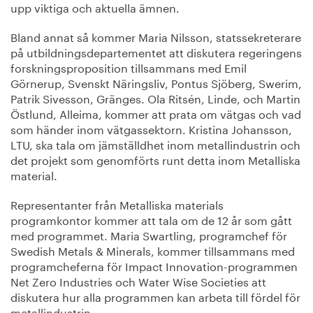
upp viktiga och aktuella ämnen.
Bland annat så kommer Maria Nilsson, statssekreterare
på utbildningsdepartementet att diskutera regeringens
forskningsproposition tillsammans med Emil
Görnerup, Svenskt Näringsliv, Pontus Sjöberg, Swerim,
Patrik Sivesson, Gränges. Ola Ritsén, Linde, och Martin
Östlund, Alleima, kommer att prata om vätgas och vad
som händer inom vätgassektorn. Kristina Johansson,
LTU, ska tala om jämställdhet inom metallindustrin och
det projekt som genomförts runt detta inom Metalliska
material.
Representanter från Metalliska materials
programkontor kommer att tala om de 12 år som gått
med programmet. Maria Swartling, programchef för
Swedish Metals & Minerals, kommer tillsammans med
programcheferna för Impact Innovation-programmen
Net Zero Industries och Water Wise Societies att
diskutera hur alla programmen kan arbeta till fördel för
metallindustrin.