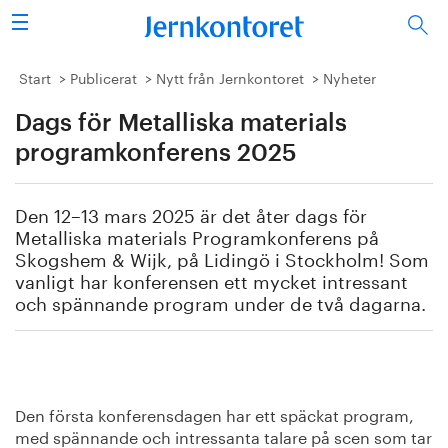
Sök
Stålindustrin
Start
Publicerat
Nytt från Jernkontoret
Nyheter
Dags för Metalliska materials
Vision 2050
programkonferens 2025
Forskning/utbildning
Den 12–13 mars 2025 är det åter dags för
Energi/miljö
Metalliska materials Programkonferens på
Skogshem & Wijk, på Lidingö i Stockholm! Som
Vi tycker
vanligt har konferensen ett mycket intressant
och spännande program under de två dagarna.
Publicerat
Bildbank
Den första konferensdagen har ett späckat program,
Om oss
med spännande och intressanta talare på scen som tar