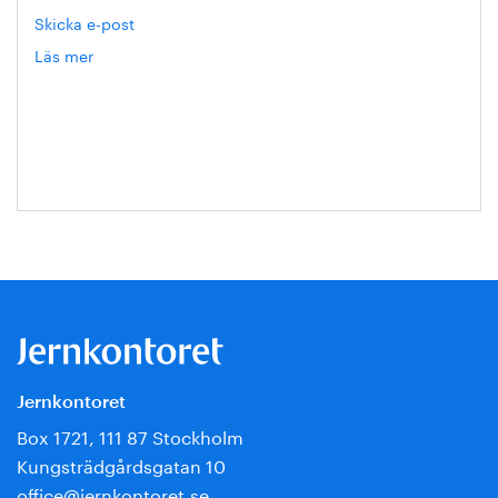
Skicka e-post
Läs mer
om
Hanna
Escobar-
Jansson
Jernkontoret
Box 1721, 111 87 Stockholm
Kungsträdgårdsgatan 10
office@jernkontoret.se