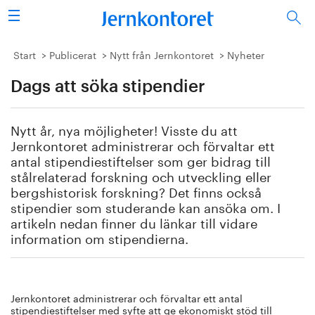
Sök
Stålindustrin
Start
Publicerat
Nytt från Jernkontoret
Nyheter
Dags att söka stipendier
Vision 2050
Forskning/utbildning
Nytt år, nya möjligheter! Visste du att
Jernkontoret administrerar och förvaltar ett
Energi/miljö
antal stipendiestiftelser som ger bidrag till
stålrelaterad forskning och utveckling eller
bergshistorisk forskning? Det finns också
Vi tycker
stipendier som studerande kan ansöka om. I
artikeln nedan finner du länkar till vidare
Publicerat
information om stipendierna.
Bildbank
Jernkontoret administrerar och förvaltar ett antal
Om oss
stipendiestiftelser med syfte att ge ekonomiskt stöd till