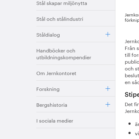
Stål skapar miljönytta
Jernko
Stål och stålindustri
förkni
Ståldialog
Jernko
Från s
Handböcker och
till f
utbildningskompendier
publi
och st
Om Jernkontoret
beslut
en så
Forskning
Stip
Det fi
Bergshistoria
Jernko
I sociala medier
ä
v