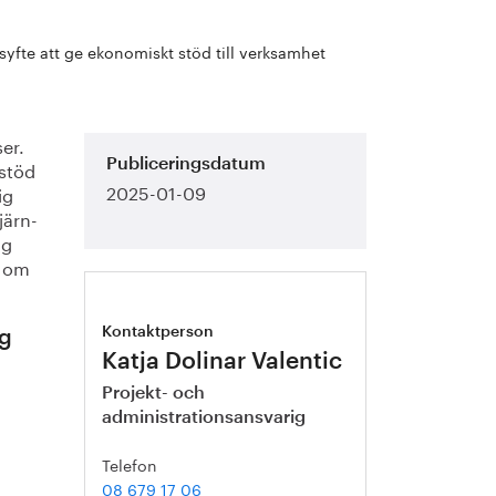
 syfte att ge ekonomiskt stöd till verksamhet
ser.
 stöd
Publiceringsdatum
2025-01-09
ig
järn-
ng
e om
Kontaktperson
ng
Katja Dolinar Valentic
Projekt- och
administrationsansvarig
Telefon
08 679 17 06