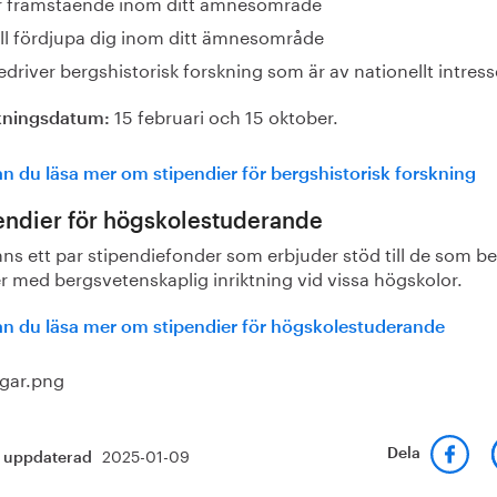
r framstående inom ditt ämnesområde
ill fördjupa dig inom ditt ämnesområde
edriver bergshistorisk forskning som är av nationellt intress
15 februari och 15 oktober.
kningsdatum:
n du läsa mer om stipendier för bergshistorisk forskning
endier för högskolestuderande
nns ett par stipendiefonder som erbjuder stöd till de som be
r med bergsvetenskaplig inriktning vid vissa högskolor.
an du läsa mer om stipendier för högskolestuderande
2025-01-09
Dela
t uppdaterad