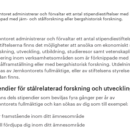
ntoret administrerar och förvaltar ett antal stipendiestiftelser med
ppad med järn- och stålforskning eller bergshistorisk forskning.
ntoret administrerar och förvaltar ett antal stipendiestiftel
tiftelserna finns det möjligheter att ansöka om ekonomiskt
orskning, utveckling, utbildning, studieresor samt vetenskapl
cering inom verksamhetsområden som är förknippade med 
ålframställning eller med bergshistorisk forskning. Utdelni
as av Jernkontorets fullmäktige, eller av stiftelsens styrels
dan finns.
endier för stålrelaterad forskning och utveckli
nns dels stipendier som beviljas fyra gånger per år av
ntorets fullmäktige och kan sökas av dig som till exempel:
r framstående inom ditt ämnesområde
ill fördjupa dig inom ditt ämnesområde