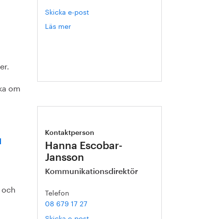
Skicka e-post
Läs mer
om
Katja
Dolinar
Valentic
er.
öka om
Kontaktperson
d
Hanna Escobar-
Jansson
Kommunikationsdirektör
r och
Telefon
08 679 17 27
Skicka e-post