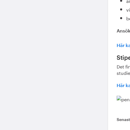
ä
v
b
Ansö
Här ka
Stip
Det fi
studie
Här k
Senas