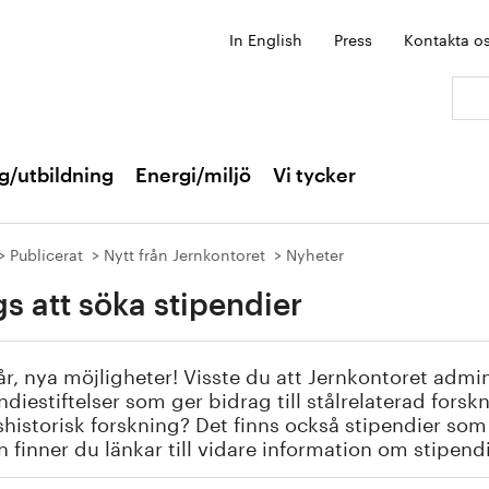
In English
Press
Kontakta o
Sök:
g/utbildning
Energi/miljö
Vi tycker
Publicerat
Nytt från Jernkontoret
Nyheter
s att söka stipendier
år, nya möjligheter! Visste du att Jernkontoret admini
ndiestiftelser som ger bidrag till stålrelaterad forsk
historisk forskning? Det finns också stipendier som
 finner du länkar till vidare information om stipend