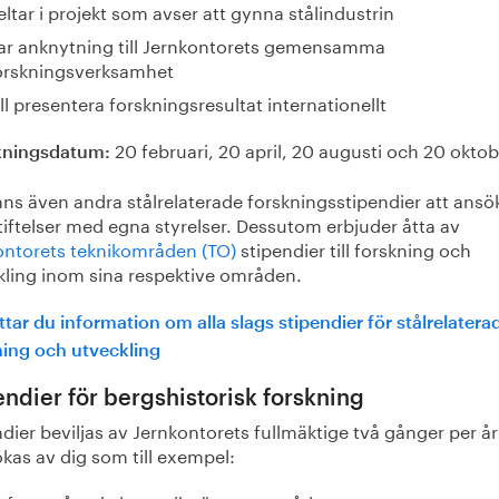
eltar i projekt som avser att gynna stålindustrin
ar anknytning till Jernkontorets gemensamma
orskningsverksamhet
ill presentera forskningsresultat internationellt
20 februari, 20 april, 20 augusti och 20 oktob
kningsdatum:
nns även andra stålrelaterade forskningsstipendier att ans
tiftelser med egna styrelser. Dessutom erbjuder åtta av
ontorets teknikområden (TO)
stipendier till forskning och
kling inom sina respektive områden.
ttar du information om alla slags stipendier för stålrelatera
ning och utveckling
endier för bergshistorisk forskning
dier beviljas av Jernkontorets fullmäktige två gånger per å
kas av dig som till exempel: