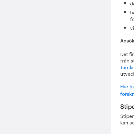
d
h
f
v
Ansö
Det fi
från s
Jernk
utvec
Här hi
forsk
Stip
Stipen
kan sö