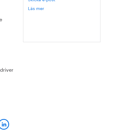
Läs mer
om
Hanna
e
Escobar-
Jansson
driver