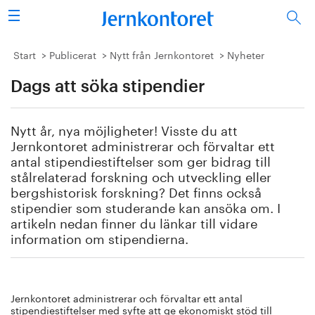
Sök
Stålindustrin
Start
Publicerat
Nytt från Jernkontoret
Nyheter
Dags att söka stipendier
Vision 2050
Forskning/utbildning
Nytt år, nya möjligheter! Visste du att
Jernkontoret administrerar och förvaltar ett
Energi/miljö
antal stipendiestiftelser som ger bidrag till
stålrelaterad forskning och utveckling eller
bergshistorisk forskning? Det finns också
Vi tycker
stipendier som studerande kan ansöka om. I
artikeln nedan finner du länkar till vidare
Publicerat
information om stipendierna.
Bildbank
Jernkontoret administrerar och förvaltar ett antal
Om oss
stipendiestiftelser med syfte att ge ekonomiskt stöd till