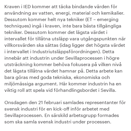
Kraven i IED kommer att täcka bindande värden för
användning av vatten, energi, material och kemikalier.
Dessutom kommer helt nya tekniker (ET – emerging
techniques) ingå i kraven, inte bara bästa tillgängliga
tekniker. Dessutom kommer det lägsta värdet i
intervallet för tillåtna utsläpp vara utgångspunkten när
villkorsvärden ska sättas (idag ligger det högsta värdet
i intervallet i Industriutsläppsförordningen). Detta
innebär att industrin under Sevillaprocessen i högre
utsträckning kommer behöva fokusera på vilken nivå
det lägsta tillåtna värdet hamnar på. Detta arbete kan
bara göras med goda tekniska, ekonomiska och
miljömässiga argument. Här kommer industrin ha en
viktig roll att spela vid förhandlingsbordet i Sevilla.
Onsdagen den 21 februari samlades representanter för
svensk industri för en kick-off inför arbetet med
Sevillaprocessen. En särskild arbetsgrupp formades
som ska samla svensk industri under processen.