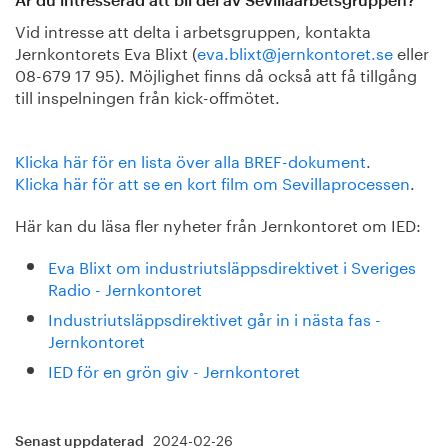
Är du intresserad att bli del av Sevillaarbetsgruppen?
Vid intresse att delta i arbetsgruppen, kontakta
Jernkontorets Eva Blixt (
eva.blixt@jernkontoret.se
eller
08-679 17 95). Möjlighet finns då också att få tillgång
till inspelningen från kick-offmötet.
Klicka här för en lista över alla BREF-dokument
.
Klicka här för att se en kort film om Sevillaprocessen
.
Här kan du läsa fler nyheter från Jernkontoret om IED:
Eva Blixt om industriutsläppsdirektivet i Sveriges
Radio - Jernkontoret
Industriutsläppsdirektivet går in i nästa fas -
Jernkontoret
IED för en grön giv - Jernkontoret
2024-02-26
Senast uppdaterad