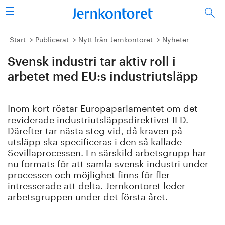
Sök
Stålindustrin
Start
Publicerat
Nytt från Jernkontoret
Nyheter
Svensk industri tar aktiv roll i
Vision 2050
arbetet med EU:s industriutsläpp
Forskning/utbildning
Inom kort röstar Europaparlamentet om det
Energi/miljö
reviderade industriutsläppsdirektivet IED.
Därefter tar nästa steg vid, då kraven på
Vi tycker
utsläpp ska specificeras i den så kallade
Sevillaprocessen. En särskild arbetsgrupp har
nu formats för att samla svensk industri under
Publicerat
processen och möjlighet finns för fler
intresserade att delta. Jernkontoret leder
Bildbank
arbetsgruppen under det första året.
Om oss