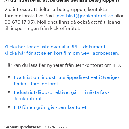
Är du intresserad att bli del av Sevillaarbetsgruppen?
Vid intresse att delta i arbetsgruppen, kontakta
Jernkontorets Eva Blixt (
eva.blixt@jernkontoret.se
eller
08-679 17 95). Möjlighet finns då också att få tillgång
till inspelningen från kick-offmötet.
Klicka här för en lista över alla BREF-dokument
.
Klicka här för att se en kort film om Sevillaprocessen
.
Här kan du läsa fler nyheter från Jernkontoret om IED:
Eva Blixt om industriutsläppsdirektivet i Sveriges
Radio - Jernkontoret
Industriutsläppsdirektivet går in i nästa fas -
Jernkontoret
IED för en grön giv - Jernkontoret
2024-02-26
Senast uppdaterad