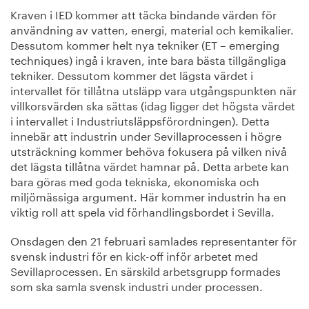
Kraven i IED kommer att täcka bindande värden för
användning av vatten, energi, material och kemikalier.
Dessutom kommer helt nya tekniker (ET – emerging
techniques) ingå i kraven, inte bara bästa tillgängliga
tekniker. Dessutom kommer det lägsta värdet i
intervallet för tillåtna utsläpp vara utgångspunkten när
villkorsvärden ska sättas (idag ligger det högsta värdet
i intervallet i Industriutsläppsförordningen). Detta
innebär att industrin under Sevillaprocessen i högre
utsträckning kommer behöva fokusera på vilken nivå
det lägsta tillåtna värdet hamnar på. Detta arbete kan
bara göras med goda tekniska, ekonomiska och
miljömässiga argument. Här kommer industrin ha en
viktig roll att spela vid förhandlingsbordet i Sevilla.
Onsdagen den 21 februari samlades representanter för
svensk industri för en kick-off inför arbetet med
Sevillaprocessen. En särskild arbetsgrupp formades
som ska samla svensk industri under processen.