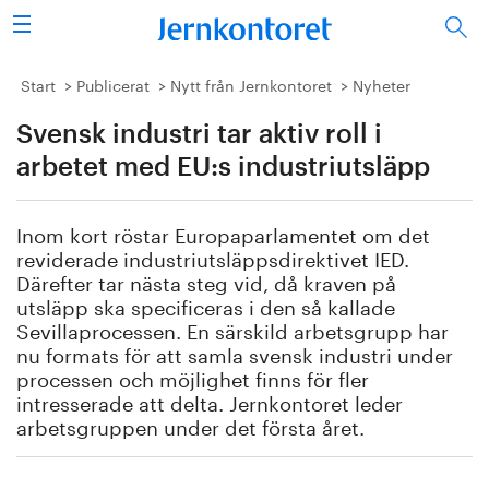
Sök
Stålindustrin
Start
Publicerat
Nytt från Jernkontoret
Nyheter
Svensk industri tar aktiv roll i
Vision 2050
arbetet med EU:s industriutsläpp
Forskning/utbildning
Inom kort röstar Europaparlamentet om det
Energi/miljö
reviderade industriutsläppsdirektivet IED.
Därefter tar nästa steg vid, då kraven på
Vi tycker
utsläpp ska specificeras i den så kallade
Sevillaprocessen. En särskild arbetsgrupp har
nu formats för att samla svensk industri under
Publicerat
processen och möjlighet finns för fler
intresserade att delta. Jernkontoret leder
Bildbank
arbetsgruppen under det första året.
Om oss