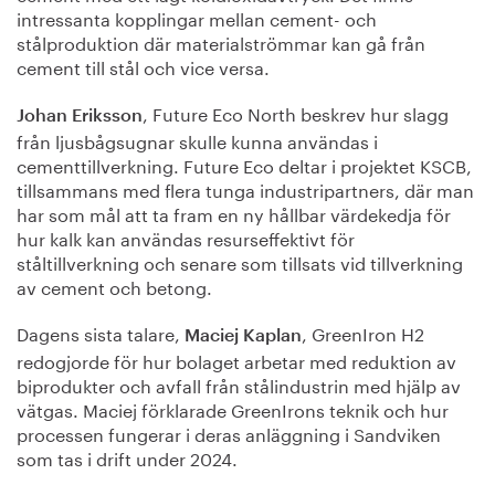
intressanta kopplingar mellan cement- och
stålproduktion där materialströmmar kan gå från
cement till stål och vice versa.
, Future Eco North beskrev hur slagg
Johan Eriksson
från ljusbågsugnar skulle kunna användas i
cementtillverkning. Future Eco deltar i projektet KSCB,
tillsammans med flera tunga industripartners, där man
har som mål att ta fram en ny hållbar värdekedja för
hur kalk kan användas resurseffektivt för
ståltillverkning och senare som tillsats vid tillverkning
av cement och betong.
Dagens sista talare,
, GreenIron H2
Maciej Kaplan
redogjorde för hur bolaget arbetar med reduktion av
biprodukter och avfall från stålindustrin med hjälp av
vätgas. Maciej förklarade GreenIrons teknik och hur
processen fungerar i deras anläggning i Sandviken
som tas i drift under 2024.