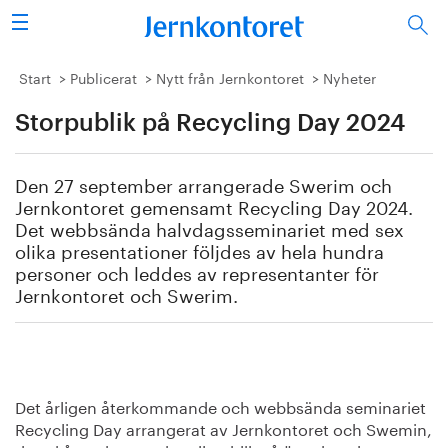
Sök
Stålindustrin
Start
Publicerat
Nytt från Jernkontoret
Nyheter
Storpublik på Recycling Day 2024
Vision 2050
Forskning/utbildning
Den 27 september arrangerade Swerim och
Jernkontoret gemensamt Recycling Day 2024.
Energi/miljö
Det webbsända halvdagsseminariet med sex
olika presentationer följdes av hela hundra
personer och leddes av representanter för
Vi tycker
Jernkontoret och Swerim.
Publicerat
Bildbank
Det årligen återkommande och webbsända seminariet
Om oss
Recycling Day arrangerat av Jernkontoret och Swemin,