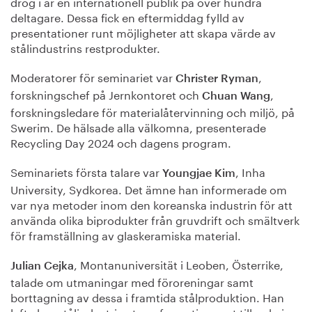
drog i år en internationell publik på över hundra
deltagare. Dessa fick en eftermiddag fylld av
presentationer runt möjligheter att skapa värde av
stålindustrins restprodukter.
Moderatorer för seminariet var
,
Christer Ryman
forskningschef på Jernkontoret och
,
Chuan Wang
forskningsledare för materialåtervinning och miljö, på
Swerim. De hälsade alla välkomna, presenterade
Recycling Day 2024 och dagens program.
Seminariets första talare var
, Inha
Youngjae Kim
University, Sydkorea. Det ämne han informerade om
var nya metoder inom den koreanska industrin för att
använda olika biprodukter från gruvdrift och smältverk
för framställning av glaskeramiska material.
, Montanuniversität i Leoben, Österrike,
Julian Cejka
talade om utmaningar med föroreningar samt
borttagning av dessa i framtida stålproduktion. Han
lyfte hur stålindustrins transformation mot tillverkning