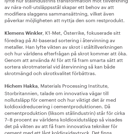
av nära-noll-utsläppsstål skapar ett behov av att
modifiera slaggens sammansättning, vilket även
påverkar möjligheten att nyttja den som restprodukt.
, K1-Met, Österrike, fokuserade sitt
Klemens Winkler
föredrag på AI-baserad sortering i återvinning av
metaller. Han lyfte vikten av skrot i ståltillverkningen
och hur världens efterfrågan på skrot kommer att öka.
Genom att använda AI för att få fram smarta sätt att
sortera skrotmaterial vid återvinning så kan både
skrotmängd och skrotkvalitet förbättras.
, Materials Processing Institute,
Hichem Hakka
Storbritannien, talade om innovativa vägar till
nollutsläpp för cement och hur viktigt det är med
koldioxidreducering i cementproduktionen. Då
cementproduktion (liksom stålindustrin) står för cirka
7–8 procent av världens koldioxidutsläpp så visades
det på vikten av att få fram innovativa tekniker för
cement med ett lågt koldioxidavtryck. Det finns