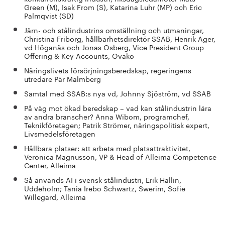
Green (M), Isak From (S), Katarina Luhr (MP) och Eric
Palmqvist (SD)
Järn- och stålindustrins omställning och utmaningar,
Christina Friborg, hållbarhetsdirektör SSAB, Henrik Ager,
vd Höganäs och Jonas Osberg, Vice President Group
Offering & Key Accounts, Ovako
Näringslivets försörjningsberedskap, regeringens
utredare Pär Malmberg
Samtal med SSAB:s nya vd, Johnny Sjöström, vd SSAB
På väg mot ökad beredskap – vad kan stålindustrin lära
av andra branscher? Anna Wibom, programchef,
Teknikföretagen; Patrik Strömer, näringspolitisk expert,
Livsmedelsföretagen
Hållbara platser: att arbeta med platsattraktivitet,
Veronica Magnusson, VP & Head of Alleima Competence
Center, Alleima
Så används AI i svensk stålindustri, Erik Hallin,
Uddeholm; Tania Irebo Schwartz, Swerim, Sofie
Willegard, Alleima