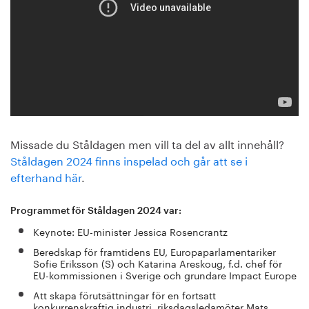
Missade du Ståldagen men vill ta del av allt innehåll?
Ståldagen 2024 finns inspelad och går att se i
efterhand här
.
Programmet för Ståldagen 2024 var:
Keynote: EU-minister Jessica Rosencrantz
Beredskap för framtidens EU, Europaparlamentariker
Sofie Eriksson (S) och Katarina Areskoug, f.d. chef för
EU-kommissionen i Sverige och grundare Impact Europe
Att skapa förutsättningar för en fortsatt
konkurrenskraftig industri, riksdagsledamöter Mats