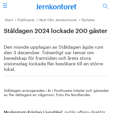
Sök
Stålindustrin
Start
Publicerat
Nytt från Jernkontoret
Nyheter
Ståldagen 2024 lockade 200 gäster
Vision 2050
Forskning/utbildning
Den nionde upplagan av Ståldagen ägde rum
den 3 december. Tidsenligt var temat om
Energi/miljö
beredskap för framtiden och årets stora
visionsdag lockade fler besökare till en större
lokal.
Vi tycker
Publicerat
Ståldagen arrangerades i år i Posthusets lokaler och gästades
Bildbank
av fler deltagare än någonsin. Foto Pia Nordlander.
Om oss
, public affairs-direktör
Moderatorn Kristian Ljungblad