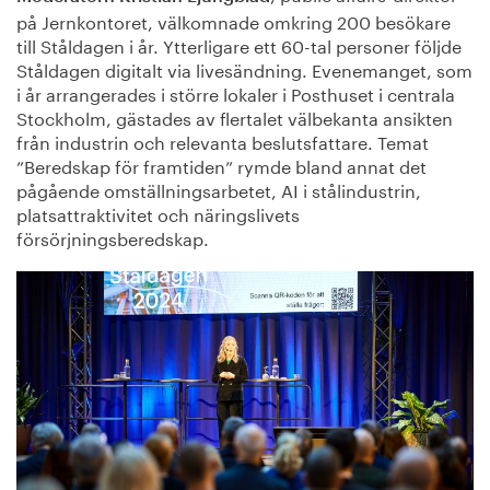
på Jernkontoret, välkomnade omkring 200 besökare
till Ståldagen i år. Ytterligare ett 60-tal personer följde
Ståldagen digitalt via livesändning. Evenemanget, som
i år arrangerades i större lokaler i Posthuset i centrala
Stockholm, gästades av flertalet välbekanta ansikten
från industrin och relevanta beslutsfattare. Temat
”Beredskap för framtiden” rymde bland annat det
pågående omställningsarbetet, AI i stålindustrin,
platsattraktivitet och näringslivets
försörjningsberedskap.