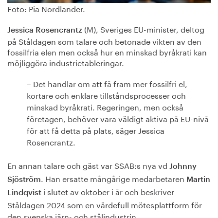
Foto: Pia Nordlander.
(M), Sveriges EU-minister, deltog
Jessica Rosencrantz
på Ståldagen som talare och betonade vikten av den
fossilfria elen men också hur en minskad byråkrati kan
möjliggöra industrietableringar.
– Det handlar om att få fram mer fossilfri el,
kortare och enklare tillståndsprocesser och
minskad byråkrati. Regeringen, men också
företagen, behöver vara väldigt aktiva på EU-nivå
för att få detta på plats, säger Jessica
Rosencrantz.
En annan talare och gäst var SSAB:s nya vd
Johnny
. Han ersatte mångårige medarbetaren
Sjöström
Martin
i slutet av oktober i år och beskriver
Lindqvist
Ståldagen 2024 som en värdefull mötesplattform för
den svenska järn- och stålindustrin.