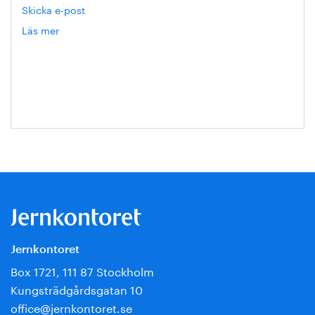
Skicka e-post
Läs mer
om
Annika
Roos
Jernkontoret
Box 1721, 111 87 Stockholm
Kungsträdgårdsgatan 10
office@jernkontoret.se