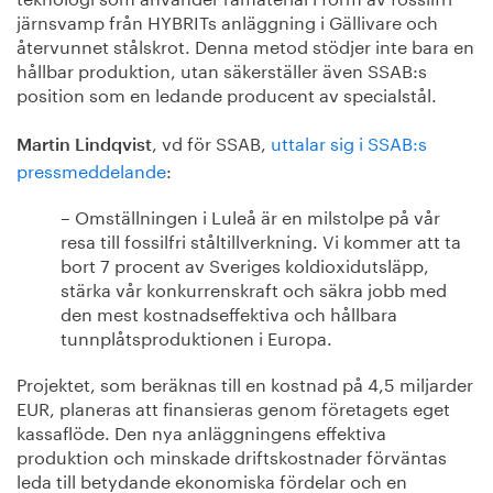
järnsvamp från HYBRITs anläggning i Gällivare och
återvunnet stålskrot. Denna metod stödjer inte bara en
hållbar produktion, utan säkerställer även SSAB:s
position som en ledande producent av specialstål.
, vd för SSAB,
uttalar sig i SSAB:s
Martin Lindqvist
pressmeddelande
:
– Omställningen i Luleå är en milstolpe på vår
resa till fossilfri ståltillverkning. Vi kommer att ta
bort 7 procent av Sveriges koldioxidutsläpp,
stärka vår konkurrenskraft och säkra jobb med
den mest kostnadseffektiva och hållbara
tunnplåtsproduktionen i Europa.
Projektet, som beräknas till en kostnad på 4,5 miljarder
EUR, planeras att finansieras genom företagets eget
kassaflöde. Den nya anläggningens effektiva
produktion och minskade driftskostnader förväntas
leda till betydande ekonomiska fördelar och en