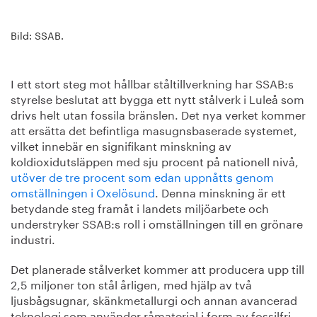
Bild: SSAB.
I ett stort steg mot hållbar ståltillverkning har SSAB:s
styrelse beslutat att bygga ett nytt stålverk i Luleå som
drivs helt utan fossila bränslen. Det nya verket kommer
att ersätta det befintliga masugnsbaserade systemet,
vilket innebär en signifikant minskning av
koldioxidutsläppen med sju procent på nationell nivå,
utöver de tre procent som edan uppnåtts genom
omställningen i Oxelösund
. Denna minskning är ett
betydande steg framåt i landets miljöarbete och
understryker SSAB:s roll i omställningen till en grönare
industri.
Det planerade stålverket kommer att producera upp till
2,5 miljoner ton stål årligen, med hjälp av två
ljusbågsugnar, skänkmetallurgi och annan avancerad
teknologi som använder råmaterial i form av fossilfri