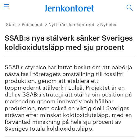
Sök
Stålindustrin
Start
Publicerat
Nytt från Jernkontoret
Nyheter
SSAB:s nya stålverk sänker Sveriges
Vision 2050
koldioxidutsläpp med sju procent
Forskning/utbildning
SSAB:s styrelse har fattat beslut om att påbörja
Energi/miljö
nästa fas i företagets omställning till fossilfri
produktion, genom att etablera ett
Vi tycker
toppmodernt stålverk i Luleå. Projektet är en
del av SSAB:s strategi att stärka sin position på
marknaden genom innovativ och hållbar
Publicerat
produktion, men också en viktig del i Sveriges
strävan efter minskat koldioxidutsläpp, med en
Bildbank
förväntad minskning på hela sju procent av
Sveriges totala koldioxidutsläpp.
Om oss