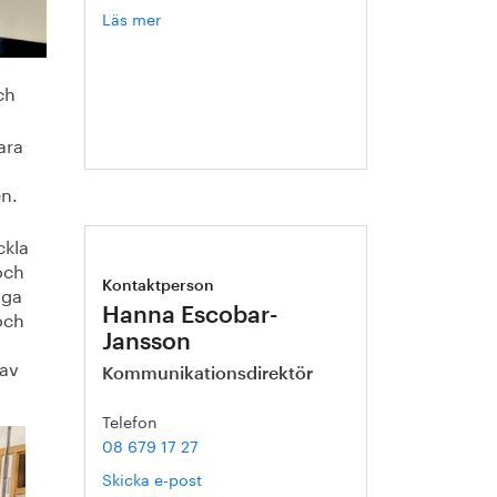
Läs mer
om
Kristian
Ljungblad
ch
ara
en.
ckla
och
Kontaktperson
iga
och
Hanna Escobar-
Jansson
 av
Kommunikationsdirektör
Telefon
08 679 17 27
Skicka e-post