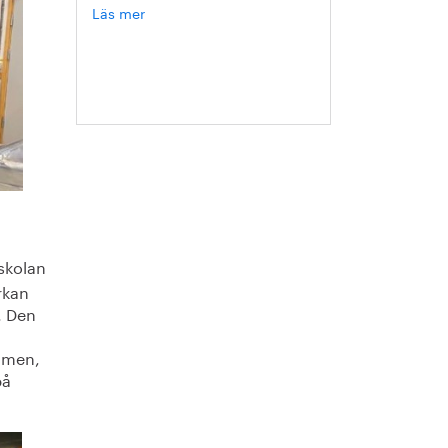
Läs mer
om
Hanna
Escobar-
Jansson
skolan
rkan
. Den
xamen,
på