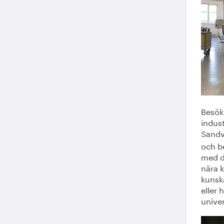
Besök
indus
Sandv
och b
med d
nära k
kunska
eller 
univer