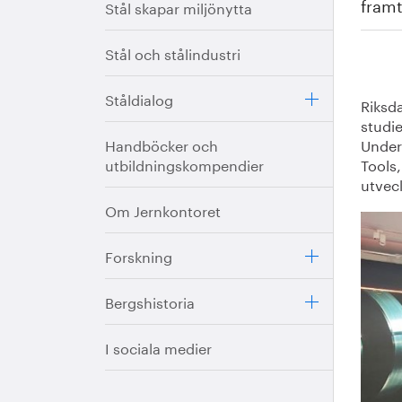
fram
Stål skapar miljönytta
Stål och stålindustri
Ståldialog
Riksd
studi
Handböcker och
Under
utbildningskompendier
Tools,
utveck
Om Jernkontoret
Forskning
Bergshistoria
I sociala medier