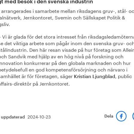
gt med besök i den svenska industrin
 arrangerades i samarbete mellan riksdagens gruv-, stål- o
lnätverk, Jernkontoret, Svemin och Sällskapet Politik &
sliv.
– Vi är glada för det stora intresset från riksdagsledamötern
se det viktiga arbete som pågår inom den svenska gruv- oc
stålindustrin. Den här resan visade på hur företag som Alle
och Sandvik med hjälp av en hög nivå på forskning och
innovation konkurrerar på den globala marknaden och hur
betydelsefull en god kompetensförsörjning och närvaro i
samhället är för företagen, säger
, public
Kristian Ljungblad
affairs-direktör på Jernkontoret.
2024-10-23
Dela
t uppdaterad