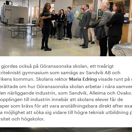
 gjordes också på Göranssonska skolan, ett treårigt
tritekniskt gymnasium som samägs av Sandvik AB och
ikens kommun. Skolans rektor
visade runt på 
Maria Edring
erättade om hur Göranssonska skolan arbetar i nära samve
en närliggande industrin, som Sandvik, Alleima och Ovako
opplingen till industrin innebär att skolans elever får de
per som krävs för att vara anställningsbara direkt efter e
ha möjlighet att söka sig vidare till högre teknisk utbildning 
sitet och högskolor.