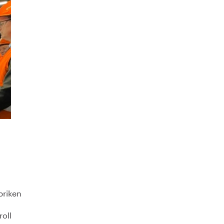
briken
roll