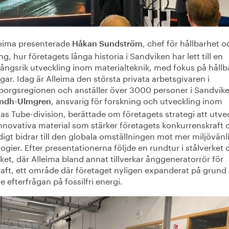
leima presenterade
, chef för hållbarhet o
Håkan Sundström
ng, hur företagets långa historia i Sandviken har lett till en
ångsrik utveckling inom materialteknik, med fokus på hållb
gar. Idag är Alleima den största privata arbetsgivaren i
borgsregionen och anställer över 3000 personer i Sandvik
, ansvarig för forskning och utveckling inom
indh-Ulmgren
as Tube-division, berättade om företagets strategi att utve
innovativa material som stärker företagets konkurrenskraft 
igt bidrar till den globala omställningen mot mer miljövänl
ogier. Efter presentationerna följde en rundtur i stålverket 
ket, där Alleima bland annat tillverkar ånggeneratorrör för
raft, ett område där företaget nyligen expanderat på grund
 efterfrågan på fossilfri energi.