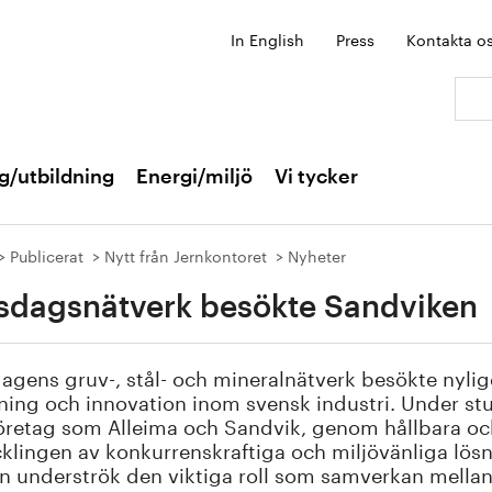
In English
Press
Kontakta o
Sök:
g/utbildning
Energi/miljö
Vi tycker
Publicerat
Nytt från Jernkontoret
Nyheter
sdagsnätverk besökte Sandviken
agens gruv-, stål- och mineralnätverk besökte nylige
ning och innovation inom svensk industri. Under stud
öretag som Alleima och Sandvik, genom hållbara och
klingen av konkurrenskraftiga och miljövänliga lösn
n underströk den viktiga roll som samverkan mellan s