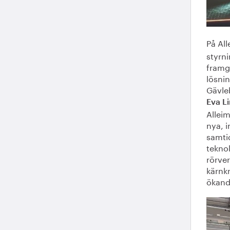
På Al
styrni
framg
lösnin
Gävle
Eva L
Alleim
nya, 
samtid
teknol
rörver
kärnk
ökande