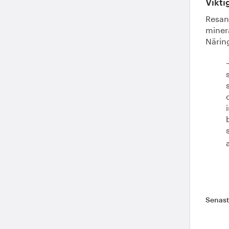
Vikti
Resan
minera
Näring
Senas