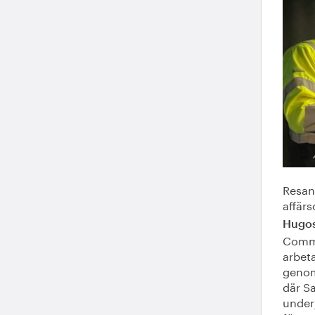
Resan
affär
Hugo
Commu
arbeta
genom
där S
underj