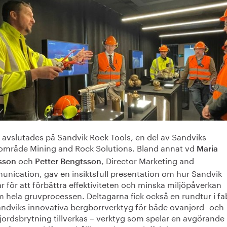
 avslutades på Sandvik Rock Tools, en del av Sandviks
sområde Mining and Rock Solutions. Bland annat vd
Maria
och
, Director Marketing and
sson
Petter Bengtsson
nication, gav en insiktsfull presentation om hur Sandvik
r för att förbättra effektiviteten och minska miljöpåverkan
 hela gruvprocessen. Deltagarna fick också en rundtur i fa
andviks innovativa bergborrverktyg för både ovanjord- och
ordsbrytning tillverkas – verktyg som spelar en avgörande 