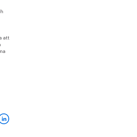
ch
a att
h
ima