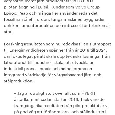
vätgasreducerat järn producerats vid HYBRITs
pilotanläggning i Luleå. Kunder som Volvo Group,
Epiroc, Peab och många fler använder redan det
fossilfria stålet i fordon, tunga maskiner, byggnader
och konsumentprodukter, och intresset för tekniken är
stort.
Forskningsresultaten som nu redovisas i en slutrapport
till Energimyndigheten spänner från år 2018 till 2024,
där fokus legat på att skala upp tekniska lösningar från
laboratoriet till industriell skala, att utveckla en
industriell processpraxis och åstadkomma en
integrerad värdekedja för vätgasbaserad järn- och
stålproduktion.
– Jag är otroligt stolt över allt som HYBRIT
åstadkommit sedan starten 2016. Tack vare de
framgångsrika resultaten från pilotprojektet är vi
på god väg att förändra järn- och stålindustrin i