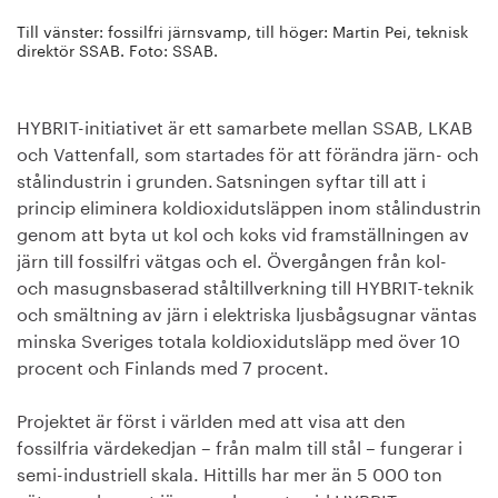
Till vänster: fossilfri järnsvamp, till höger: Martin Pei, teknisk
direktör SSAB. Foto: SSAB.
HYBRIT-initiativet är ett samarbete mellan SSAB, LKAB
och Vattenfall, som startades för att förändra järn- och
stålindustrin i grunden. Satsningen syftar till att i
princip eliminera koldioxidutsläppen inom stålindustrin
genom att byta ut kol och koks vid framställningen av
järn till fossilfri vätgas och el. Övergången från kol-
och masugnsbaserad ståltillverkning till HYBRIT-teknik
och smältning av järn i elektriska ljusbågsugnar väntas
minska Sveriges totala koldioxidutsläpp med över 10
procent och Finlands med 7 procent.
Projektet är först i världen med att visa att den
fossilfria värdekedjan – från malm till stål – fungerar i
semi-industriell skala. Hittills har mer än 5 000 ton