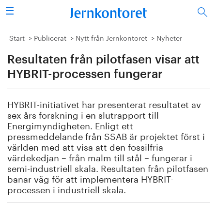
Sök
Stålindustrin
Start
Publicerat
Nytt från Jernkontoret
Nyheter
Resultaten från pilotfasen visar att
Vision 2050
HYBRIT-processen fungerar
Forskning/utbildning
HYBRIT-initiativet har presenterat resultatet av
Energi/miljö
sex års forskning i en slutrapport till
Energimyndigheten. Enligt ett
Vi tycker
pressmeddelande från SSAB är projektet först i
världen med att visa att den fossilfria
värdekedjan – från malm till stål – fungerar i
Publicerat
semi-industriell skala. Resultaten från pilotfasen
banar väg för att implementera HYBRIT-
Bildbank
processen i industriell skala.
Om oss