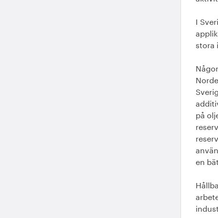
I Sver
applik
stora 
Någon 
Norden
Sveri
additi
på olj
reser
reserv
använ
en bät
Hållba
arbete
indust