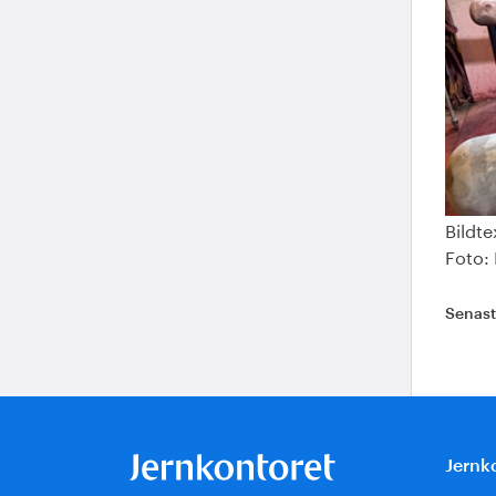
Bildte
Foto:
Senas
Jernk