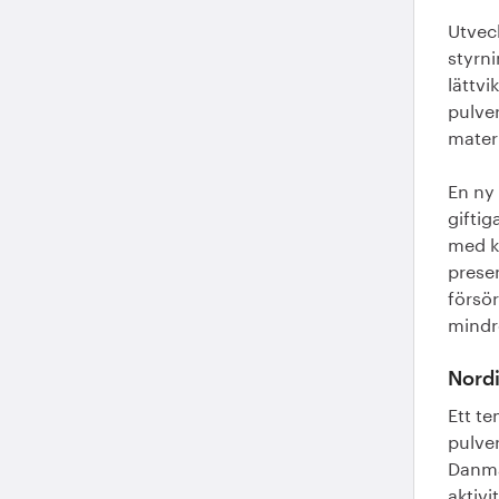
Utveck
styrn
lättvi
pulve
materi
En ny 
giftig
med ko
prese
försör
mindr
Nordi
Ett t
pulve
Danma
aktivi