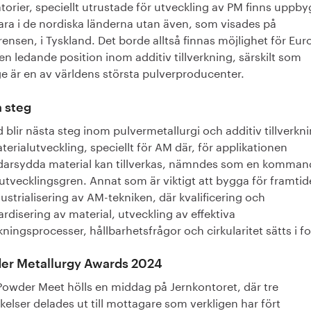
torier, speciellt utrustade för utveckling av PM finns uppb
ara i de nordiska länderna utan även, som visades på
ensen, i Tyskland. Det borde alltså finnas möjlighet för Eur
 en ledande position inom additiv tillverkning, särskilt som
e är en av världens största pulverproducenter.
 steg
 blir nästa steg inom pulvermetallurgi och additiv tillverkn
terialutveckling, speciellt för AM där, för applikationen
darsydda material kan tillverkas, nämndes som en komman
 utvecklingsgren. Annat som är viktigt att bygga för framtid
ustrialisering av AM-tekniken, där kvalificering och
rdisering av material, utveckling av effektiva
rkningsprocesser, hållbarhetsfrågor och cirkularitet sätts i f
er Metallurgy Awards 2024
 Powder Meet hölls en middag på Jernkontoret, där tre
elser delades ut till mottagare som verkligen har fört