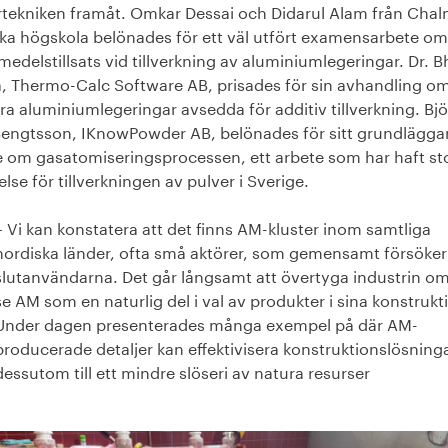
rtekniken framåt. Omkar Dessai och Didarul Alam från Cha
ska högskola belönades för ett väl utfört examensarbete om
edelstillsats vid tillverkning av aluminiumlegeringar. Dr. B
, Thermo-Calc Software AB, prisades för sin avhandling o
ra aluminiumlegeringar avsedda för additiv tillverkning. Bjö
Bengtsson, IKnowPowder AB, belönades för sitt grundlägg
e om gasatomiseringsprocessen, ett arbete som har haft st
lse för tillverkningen av pulver i Sverige.
– Vi kan konstatera att det finns AM-kluster inom samtliga
nordiska länder, ofta små aktörer, som gemensamt försöker
slutanvändarna. Det går långsamt att övertyga industrin om
se AM som en naturlig del i val av produkter i sina konstrukt
Under dagen presenterades många exempel på där AM-
producerade detaljer kan effektivisera konstruktionslösning
dessutom till ett mindre slöseri av natura resurser