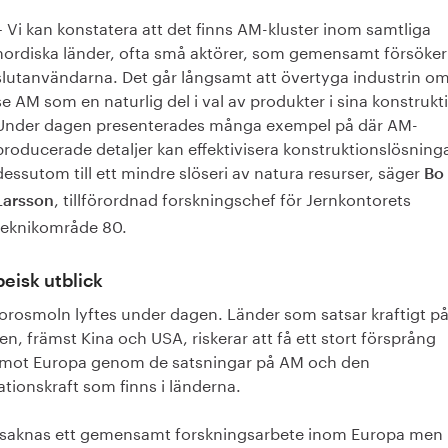
– Vi kan konstatera att det finns AM-kluster inom samtliga
nordiska länder, ofta små aktörer, som gemensamt försöker
slutanvändarna. Det går långsamt att övertyga industrin om
se AM som en naturlig del i val av produkter i sina konstrukt
Under dagen presenterades många exempel på där AM-
producerade detaljer kan effektivisera konstruktionslösning
dessutom till ett mindre slöseri av natura resurser, säger
Bo
, tillförordnad forskningschef för Jernkontorets
Larsson
teknikområde 80.
eisk utblick
 orosmoln lyftes under dagen. Länder som satsar kraftigt p
en, främst Kina och USA, riskerar att få ett stort försprång
mot Europa genom de satsningar på AM och den
tionskraft som finns i länderna.
saknas ett gemensamt forskningsarbete inom Europa men