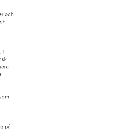
er och
och
 I
nsk
sera
a
 som
t
ng på