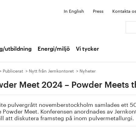
In English
Press
Kontakta o
Sök:
g/utbildning
Energi/miljö
Vi tycker
Publicerat
Nytt från Jernkontoret
Nyheter
der Meet 2024 – Powder Meets t
 lite pulvergrått novemberstockholm samlades ett 50-
e Powder Meet. Konferensen anordnades av Jernkon
till att diskutera framsteg på inom pulvermetallurgi.