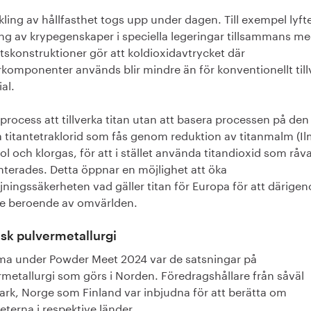
ling av hållfasthet togs upp under dagen. Till exempel lyft
ing av krypegenskaper i speciella legeringar tillsammans m
ktskonstruktioner gör att koldioxidavtrycket där
rkomponenter används blir mindre än för konventionellt till
al.
process att tillverka titan utan att basera processen på den
a titantetraklorid som fås genom reduktion av titanmalm (Il
l och klorgas, för att i stället använda titandioxid som råva
nterades. Detta öppnar en möjlighet att öka
jningssäkerheten vad gäller titan för Europa för att därigen
e beroende av omvärlden.
sk pulvermetallurgi
ema under Powder Meet 2024 var de satsningar på
rmetallurgi som görs i Norden. Föredragshållare från såväl
rk, Norge som Finland var inbjudna för att berätta om
teterna i respektive länder.