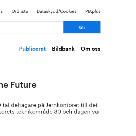
ss
Ordlista
Dataskydd/Cookies
PIAplus
Publicerat
Bildbank
Om oss
he Future
tal deltagare på Jernkontoret till det
torets teknikområde 80 och dagen var