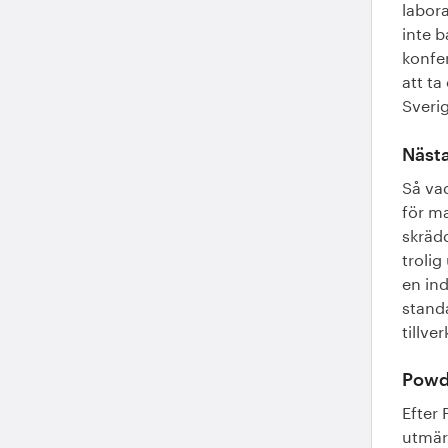
labora
inte b
konfer
att ta
Sverig
Nästa
Så vad
för ma
skräd
trolig
en ind
standa
tillve
Powd
Efter
utmärk