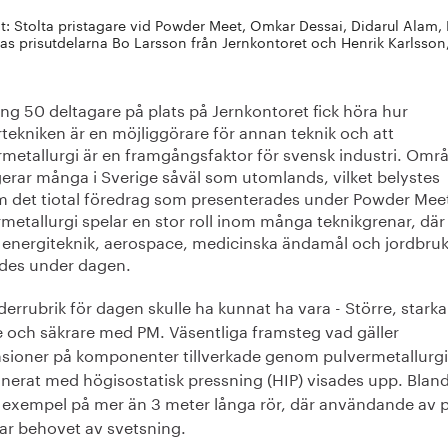
xt: Stolta pristagare vid Powder Meet, Omkar Dessai, Didarul Alam
ras prisutdelarna Bo Larsson från Jernkontoret och Henrik Karlsso
ng 50 deltagare på plats på Jernkontoret fick höra hur
tekniken är en möjliggörare för annan teknik och att
rmetallurgi är en framgångsfaktor för svensk industri. Omr
erar många i Sverige såväl som utomlands, vilket belystes
 det tiotal föredrag som presenterades under Powder Mee
metallurgi spelar en stor roll inom många teknikgrenar, där
 energiteknik, aerospace, medicinska ändamål och jordbru
es under dagen.
errubrik för dagen skulle ha kunnat ha vara - Större, starka
re och säkrare med PM. Väsentliga framsteg vad gäller
sioner på komponenter tillverkade genom pulvermetallurgi
nerat med högisostatisk pressning (HIP) visades upp. Blan
 exempel på mer än 3 meter långa rör, där användande av 
ar behovet av svetsning.