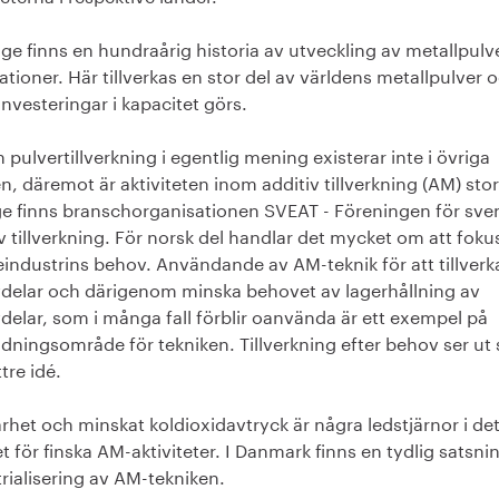
ige finns en hundraårig historia av utveckling av metallpulv
ationer. Här tillverkas en stor del av världens metallpulver 
investeringar i kapacitet görs.
pulvertillverkning i egentlig mening existerar inte i övriga
, däremot är aktiviteten inom additiv tillverkning (AM) stor.
ge finns branschorganisationen SVEAT - Föreningen för sve
v tillverkning. För norsk del handlar det mycket om att foku
eindustrins behov. Användande av AM-teknik för att tillverk
vdelar och därigenom minska behovet av lagerhållning av
delar, som i många fall förblir oanvända är ett exempel på
dningsområde för tekniken. Tillverkning efter behov ser ut
tre idé.
rhet och minskat koldioxidavtryck är några ledstjärnor i de
t för finska AM-aktiviteter. I Danmark finns en tydlig satsni
rialisering av AM-tekniken.