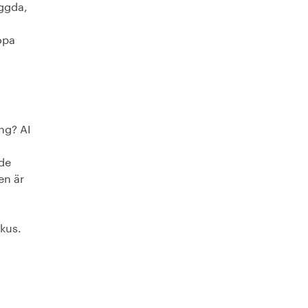
yggda,
opa
ing? AI
de
en är
okus.