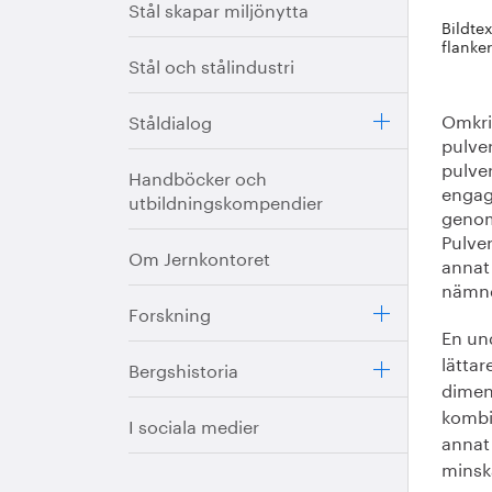
Stål skapar miljönytta
Bildte
flanke
Stål och stålindustri
Omkri
Ståldialog
pulver
pulve
Handböcker och
engag
utbildningskompendier
genom
Pulver
Om Jernkontoret
annat
nämnd
Forskning
En und
lätta
Bergshistoria
dimen
kombi
I sociala medier
annat
minsk