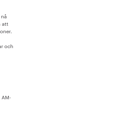
 nå
 att
ioner.
ar och
å AM-