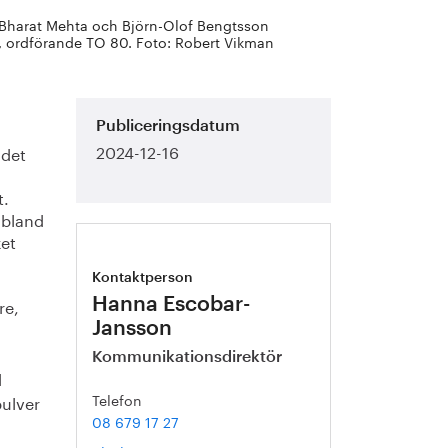
, Bharat Mehta och Björn-Olof Bengtsson
n, ordförande TO 80. Foto: Robert Vikman
Publiceringsdatum
2024-12-16
ådet
t.
 bland
ket
Kontaktperson
re,
Hanna Escobar-
Jansson
Kommunikationsdirektör
d
Telefon
pulver
08 679 17 27