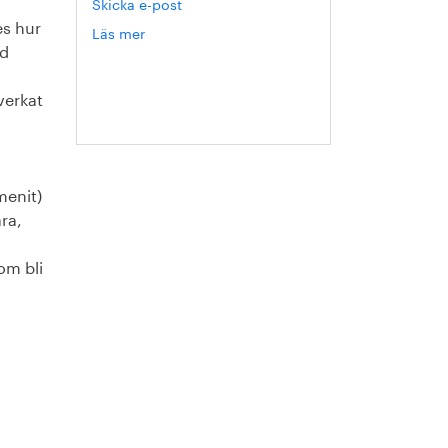
Skicka e-post
es hur
Läs mer
om
ed
Hanna
Escobar-
Jansson
verkat
menit)
ra,
om bli