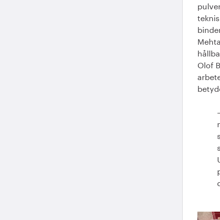
pulve
tekni
bindem
Mehta
hållba
Olof 
arbet
betyde