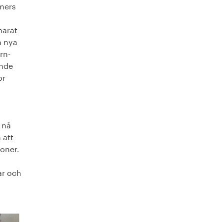
lmers
harat
m nya
rn-
ande
or
 nå
 att
ioner.
ar och