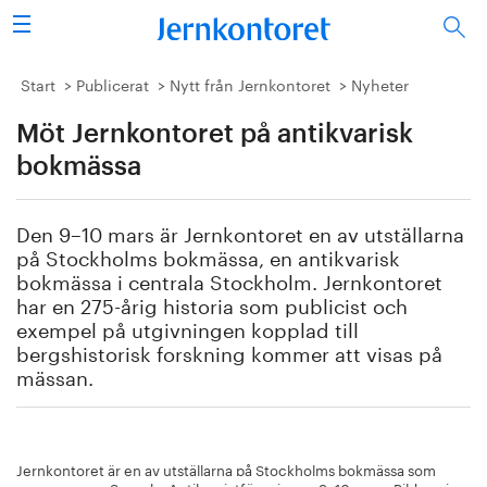
Sök
Stålindustrin
Start
Publicerat
Nytt från Jernkontoret
Nyheter
Möt Jernkontoret på antikvarisk
Vision 2050
bokmässa
Forskning/utbildning
Den 9–10 mars är Jernkontoret en av utställarna
Energi/miljö
på Stockholms bokmässa, en antikvarisk
bokmässa i centrala Stockholm. Jernkontoret
Vi tycker
har en 275-årig historia som publicist och
exempel på utgivningen kopplad till
bergshistorisk forskning kommer att visas på
Publicerat
mässan.
Bildbank
Om oss
Jernkontoret är en av utställarna på Stockholms bokmässa som