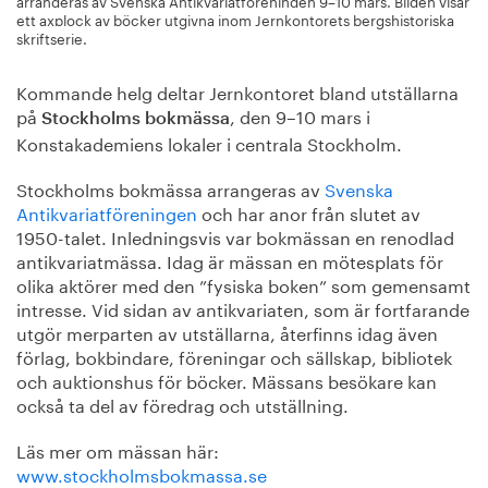
arrangeras av Svenska Antikvariatföreningen 9–10 mars. Bilden visar
ett axplock av böcker utgivna inom Jernkontorets bergshistoriska
skriftserie.
Kommande helg deltar Jernkontoret bland utställarna
på
, den 9–10 mars i
Stockholms bokmässa
Konstakademiens lokaler i centrala Stockholm.
Stockholms bokmässa arrangeras av
Svenska
Antikvariatföreningen
och har anor från slutet av
1950-talet. Inledningsvis var bokmässan en renodlad
antikvariatmässa. Idag är mässan en mötesplats för
olika aktörer med den ”fysiska boken” som gemensamt
intresse. Vid sidan av antikvariaten, som är fortfarande
utgör merparten av utställarna, återfinns idag även
förlag, bokbindare, föreningar och sällskap, bibliotek
och auktionshus för böcker. Mässans besökare kan
också ta del av föredrag och utställning.
Läs mer om mässan här:
www.stockholmsbokmassa.se