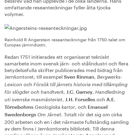
beskrev vad han upplevde i de olika länderna. Hans
omfattande reseanteckningar fyller åtta tjocka
volymer.
Reinhold R Angerstein reseanteckningar från 1750-talet om
Europas järnindustri.
Redan 1751 initierades ett organiserat tekniskt
samarbete inom svensk järn- och stålindustri och flera
betydelsefulla skrifter publicerades med bidrag från
Jernkontoret, till exempel
,
Sven Rinman
Bergwerks-
och
Lexicon
Försök till järnets historia med tillämpling
,
,
för slögder och handtverk
J.C. Garney
Handledning
,
och
uti svenska masmästeriet
J.H. Forselles
A.E.
, och
Törnebohms
Geologiska kartor
Emanuel
. Totalt rör det sig om cirka
Swedenborgs
Om Järnet
200 arbeten och en i det närmaste fullständig samling
av dem finns i Jernkontorets bibliotek. Till denna
samling räknas även
med