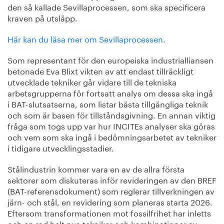
den så kallade Sevillaprocessen, som ska specificera
kraven på utsläpp.
Här kan du läsa mer om Sevillaprocessen
.
Som representant för den europeiska industrialliansen
betonade Eva Blixt vikten av att endast tillräckligt
utvecklade tekniker går vidare till de tekniska
arbetsgrupperna för fortsatt analys om dessa ska ingå
i BAT-slutsatserna, som listar bästa tillgängliga teknik
och som är basen för tillståndsgivning. En annan viktig
fråga som togs upp var hur INCITEs analyser ska göras
och vem som ska ingå i bedömningsarbetet av tekniker
i tidigare utvecklingsstadier.
Stålindustrin kommer vara en av de allra första
sektorer som diskuteras inför revideringen av den BREF
(BAT-referensdokument) som reglerar tillverkningen av
järn- och stål, en revidering som planeras starta 2026.
Eftersom transformationen mot fossilfrihet har inletts
och en rad helt nya tekniker och kombinationer av