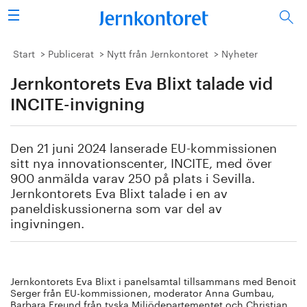
Sök
Stålindustrin
Start
Publicerat
Nytt från Jernkontoret
Nyheter
Jernkontorets Eva Blixt talade vid
Vision 2050
INCITE-invigning
Forskning/utbildning
Den 21 juni 2024 lanserade EU-kommissionen
Energi/miljö
sitt nya innovationscenter, INCITE, med över
900 anmälda varav 250 på plats i Sevilla.
Vi tycker
Jernkontorets Eva Blixt talade i en av
paneldiskussionerna som var del av
ingivningen.
Publicerat
Bildbank
Jernkontorets Eva Blixt i panelsamtal tillsammans med Benoit
Om oss
Serger från EU-kommissionen, moderator Anna Gumbau,
Barbara Freund från tyska Miljödepartementet och Christian