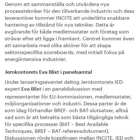
Genom att sammanställa och utvärdera nya
processtekniker för den tillverkande industrin och dess
leverantörer kommer INCITE att underlätta snabbare
hantering av tillstånd för nya tekniker. Detta är
avgörande för både medlemsstater och företag som
strävar efter att ligga i framkant. Centret kommer även
att samarbeta med olika aktörer för att skapa
sektorsspecifika scoreboards, med initialt fokus på
energiintensiva industrier.
Jernkontorets Eva Blixt i panelsamtal
Under lanseringseventet deltog Jernkontorets IED-
expert
i en paneldiskussion med
Eva Blixt
representanter för EU-kommissionen, medlemsstater,
miljöorganisationer och industri. Dessa parter är de
som idag förhandlar BREF- och BAT-slutsatser, alltså
vad som är att betrakta som bästa tillgängliga teknik
för specifika processer (BAT – Best Available
Techniques, BREF – BAT-referensdokument).
Diskussionen rörde kopplingen mellan INCITE, IED och