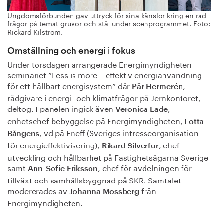
Ungdomsförbunden gav uttryck för sina känslor kri
ng en rad
frågor på temat gruvor och stål under
scenprogrammet. Foto:
Rickard Kilström.
Omställning och energi i fokus
Under torsdagen arrangerade Energimyndigheten
seminariet ”Less is more – effektiv energianvändning
för ett hållbart energisystem” där
,
Pär Hermerén
rådgivare i energi- och klimatfrågor på Jernkontoret,
deltog. I panelen ingick även
,
Veronica Eade
enhetschef bebyggelse på Energimyndigheten,
Lotta
, vd på Eneff (Sveriges intresseorganisation
Bångens
för energieffektivisering),
, chef
Rikard Silverfur
utveckling och hållbarhet på Fastighetsägarna Sverige
samt
, chef för avdelningen för
Ann-Sofie Eriksson
tillväxt och samhällsbyggnad på SKR. Samtalet
modererades av
från
Johanna Mossberg
Energimyndigheten.