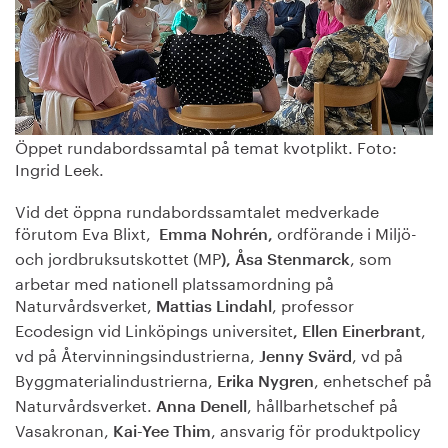
Öppet rundabordssamtal på temat kvotplikt. Foto:
Ingrid Leek.
Vid det öppna rundabordssamtalet medverkade
förutom Eva Blixt,
ordförande i Miljö-
Emma Nohrén,
och jordbruksutskottet (MP
, som
), Åsa
Stenmarck
arbetar med nationell platssamordning på
Naturvårdsverket,
, professor
Mattias Lindahl
Ecodesign vid Linköpings universitet
,
, Ellen
Einerbrant
vd på Återvinningsindustrierna,
, vd på
Jenny Svärd
Byggmaterialindustrierna,
, enhetschef på
Erika Nygren
Naturvårdsverket.
, hållbarhetschef på
Anna Denell
Vasakronan,
, ansvarig för produktpolicy
Kai-Yee Thim