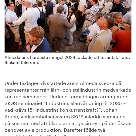
Almedalens hårdaste mingel 2024 lockade ett tusental. Foto:
Rickard Kilström.
Under tisdagen rivstartade årets Almedalsvecka där
representanter från järn- och stålindustrin medverkade
i en rad seminarier. Under eftermiddagen arrangerade
SKGS seminariet ”Industrins elanvändning till 2035 –
vad krävs för industrins konkurrenskraft?”. Johan
Bruce, verksamhetsansvarig SKGS inledde seminariet
på scenen med att bland annat ge sin syn på det ökade
behovet av elproduktion. Därefter följde två
paneldebatter där
, klimat- och