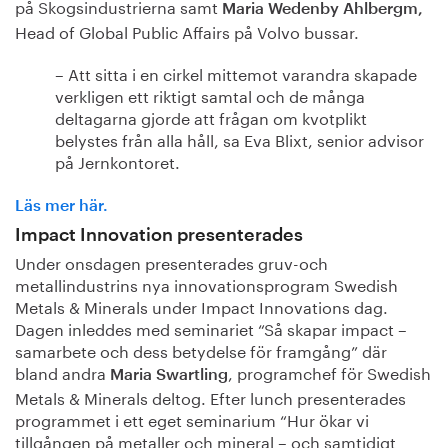
på Skogsindustrierna samt
Maria Wedenby Ahlbergm,
Head of Global Public Affairs på Volvo bussar.
– Att sitta i en cirkel mittemot varandra skapade
verkligen ett riktigt samtal och de många
deltagarna gjorde att frågan om kvotplikt
belystes från alla håll, sa Eva Blixt, senior advisor
på Jernkontoret.
Läs mer här.
Impact Innovation presenterades
Under onsdagen presenterades gruv-och
metallindustrins nya innovationsprogram Swedish
Metals & Minerals under Impact Innovations dag.
Dagen inleddes med seminariet “Så skapar impact –
samarbete och dess betydelse för framgång” där
bland andra
, programchef för Swedish
Maria Swartling
Metals & Minerals deltog. Efter lunch presenterades
programmet i ett eget seminarium “Hur ökar vi
tillgången på metaller och mineral – och samtidigt