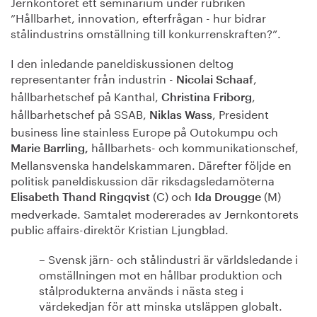
Jernkontoret ett seminarium under rubriken
”Hållbarhet, innovation, efterfrågan - hur bidrar
stålindustrins omställning till konkurrenskraften?”.
I den inledande paneldiskussionen deltog
representanter från industrin -
,
Nicolai Schaaf
hållbarhetschef på Kanthal,
,
Christina Friborg
hållbarhetschef på SSAB,
, President
Niklas Wass
business line stainless Europe på Outokumpu och
hållbarhets- och kommunikationschef,
Marie Barrling,
Mellansvenska handelskammaren. Därefter följde en
politisk paneldiskussion där riksdagsledamöterna
(C) och
(M)
Elisabeth Thand Ringqvist
Ida Drougge
medverkade. Samtalet modererades av Jernkontorets
public affairs-direktör Kristian Ljungblad.
– Svensk järn- och stålindustri är världsledande i
omställningen mot en hållbar produktion och
stålprodukterna används i nästa steg i
värdekedjan för att minska utsläppen globalt.