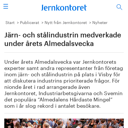
Sök
Stålindustrin
Start
Publicerat
Nytt från Jernkontoret
Nyheter
Järn- och stålindustrin medverkade
Vision 2050
under årets Almedalsvecka
Forskning/utbildning
Under årets Almedalsvecka var Jernkontorets
Energi/miljö
experter samt andra representanter från företag
inom järn- och stålindustrin på plats i Visby för
Vi tycker
att diskutera industrins prioriterade frågor. För
nionde året i rad arrangerade även
Jernkontoret, Industriarbetsgivarna och
Svemin
Publicerat
det
populära “
Almedalens
H
årdaste
M
ingel
”
som i år slog rekord i antalet besökare.
Bildbank
Om oss