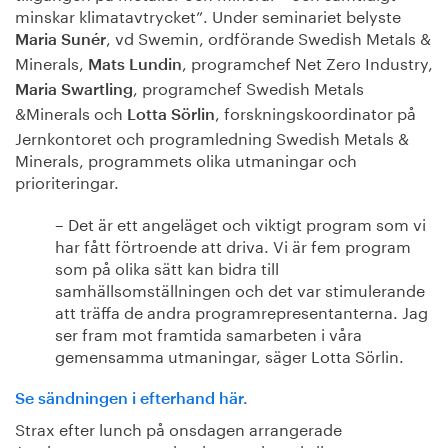
minskar klimatavtrycket”. Under seminariet belyste
, vd Swemin, ordförande Swedish Metals &
Maria Sunér
Minerals,
, programchef Net Zero Industry,
Mats Lundin
, programchef Swedish Metals
Maria Swartling
&Minerals och
, forskningskoordinator på
Lotta Sörlin
Jernkontoret och programledning Swedish Metals &
Minerals, programmets olika utmaningar och
prioriteringar.
– Det är ett
angelä
get
och viktigt program
som
vi
har fått
förtroende att driva
.
Vi är fem program
som på olika sätt
kan bidra
till
samhällsomställningen och det var s
timulerande
att träffa de andra
programre
presentanterna.
Jag
ser
fram mot
framtida samarbeten
i våra
gemensamma utmaningar
, säger Lotta Sörlin.
Se sändningen i efterhand här.
Strax efter lunch på onsdagen arrangerade