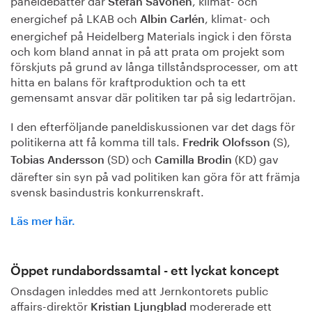
Stefan Savonen
energichef på LKAB och
, klimat- och
Albin Carlén
energichef på Heidelberg Materials ingick i den första
och kom bland annat in på att prata om projekt som
förskjuts på grund av långa tillståndsprocesser, om att
hitta en balans för kraftproduktion och ta ett
gemensamt ansvar där politiken tar på sig ledartröjan
.
I den efterföljande paneldiskussionen var det dags för
politikerna att få komma till tals.
(S),
Fredrik Olofsson
(SD) och
(KD) gav
Tobias Andersson
Camilla Brodin
därefter sin syn på vad politiken kan göra för att främja
svensk basindustris konkurrenskraft.
Läs mer här.
Öppet rundabordssamtal - ett lyckat koncept
Onsdagen inleddes med att Jernkontorets public
affairs-direktör
modererade ett
Kristian Ljungblad