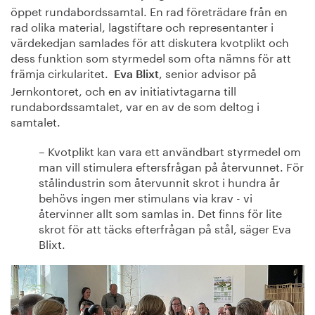
öppet rundabordssamtal. En rad företrädare från en
rad olika material, lagstiftare och representanter i
värdekedjan samlades för att diskutera kvotplikt och
dess funktion som styrmedel som ofta nämns för att
främja cirkularitet.
, senior advisor på
Eva Blixt
Jernkontoret, och en av initiativtagarna till
rundabordssamtalet, var en av de som deltog i
samtalet.
– Kvotplikt kan vara ett användbart styrmedel om
man vill stimulera eftersfrågan på återvunnet. För
stålindustrin som återvunnit skrot i hundra år
behövs ingen mer stimulans via krav - vi
återvinner allt som samlas in. Det finns för lite
skrot för att täcks efterfrågan på stål, säger Eva
Blixt.