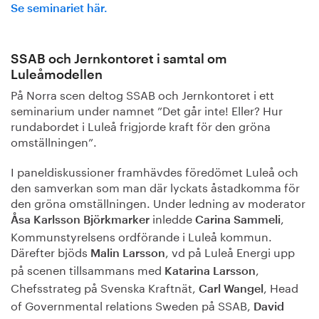
Se seminariet här.
SSAB och Jernkontoret i samtal om
Luleåmodellen
På Norra scen deltog SSAB och Jernkontoret i ett
seminarium under namnet ”Det går inte! Eller? Hur
rundabordet i Luleå frigjorde kraft för den gröna
omställningen”.
I paneldiskussioner framhävdes föredömet Luleå och
den samverkan som man där lyckats åstadkomma för
den gröna omställningen. Under ledning av moderator
inledde
,
Åsa Karlsson Björkmarker
Carina Sammeli
Kommunstyrelsens ordförande i Luleå kommun
.
Därefter bjöds
, vd på Luleå Energi
upp
Malin Larsson
på scenen tillsammans med
,
Katarina Larsson
Chefsstrateg på Svenska Kraftnät,
, Head
Carl Wangel
of Governmental relations Sweden på SSAB,
David