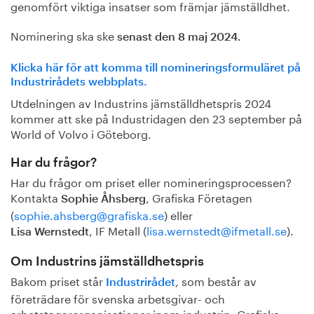
genomfört viktiga insatser som främjar jämställdhet.
Nominering ska ske
senast den 8 maj 2024.
Klicka här för att komma till nomineringsformuläret på
Industrirådets webbplats.
Utdelningen av Industrins jämställdhetspris 2024
kommer att ske på Industridagen den 23 september på
World of Volvo i Göteborg.
Har du frågor?
Har du frågor om priset eller nomineringsprocessen?
Kontakta
, Grafiska Företagen
Sophie Åhsberg
(
sophie.ahsberg@grafiska.se
) eller
, IF Metall (
lisa.wernstedt@ifmetall.se
).
Lisa Wernstedt
Om Industrins jämställdhetspris
Bakom priset står
, som består av
Industrirådet
företrädare för svenska arbetsgivar- och
arbetstagarorganisationer inom industrin: Grafiska