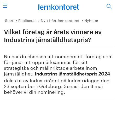
Sök
Stålindustrin
Start
Publicerat
Nytt från Jernkontoret
Nyheter
Vilket företag är årets vinnare av
Vision 2050
Industrins jämställdhetspris?
Forskning/utbildning
Nu har du chansen att nominera ett företag som
Energi/miljö
förtjänar att uppmärksammas för sitt
strategiska och målinriktade arbete inom
Vi tycker
jämställdhet.
Industrins jämställdhetspris 2024
delas ut av Industrirådet på Industridagen den
Publicerat
23 september i Göteborg. Senast den 8 maj
behöver vi din nominering.
Bildbank
Om oss