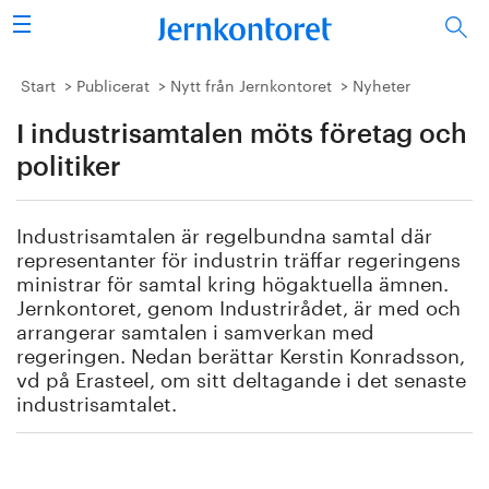
Sök
Stålindustrin
Start
Publicerat
Nytt från Jernkontoret
Nyheter
I industrisamtalen möts företag och
Vision 2050
politiker
Forskning/utbildning
Industrisamtalen är regelbundna samtal där
Energi/miljö
representanter för industrin träffar regeringens
ministrar för samtal kring högaktuella ämnen.
Vi tycker
Jernkontoret, genom Industrirådet, är med och
arrangerar samtalen i samverkan med
regeringen. Nedan berättar Kerstin Konradsson,
Publicerat
vd på Erasteel, om sitt deltagande i det senaste
industrisamtalet.
Bildbank
Om oss