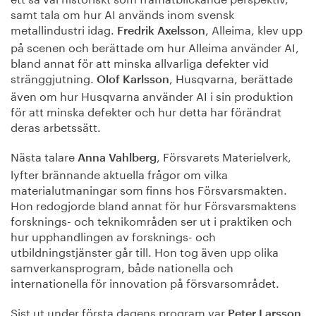
samt tala om hur AI används inom svensk
metallindustri idag.
, Alleima, klev upp
Fredrik Axelsson
på scenen och berättade om hur Alleima använder AI,
bland annat för att minska allvarliga defekter vid
stränggjutning.
, Husqvarna, berättade
Olof Karlsson
även om hur Husqvarna använder AI i sin produktion
för att minska defekter och hur detta har förändrat
deras arbetssätt.
Nästa talare
, Försvarets Materielverk,
Anna Vahlberg
lyfter brännande aktuella frågor om vilka
materialutmaningar som finns hos Försvarsmakten.
Hon redogjorde bland annat för hur Försvarsmaktens
forsknings- och teknikområden ser ut i praktiken och
hur upphandlingen av forsknings- och
utbildningstjänster går till.
Hon tog även upp olika
samverkansprogram, både nationella och
internationella för innovation på försvarsområdet.
Sist ut under första dagens program var
,
Peter Larsson