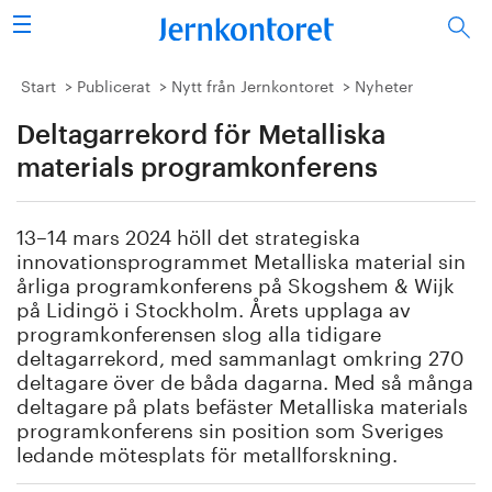
Sök
Stålindustrin
Start
Publicerat
Nytt från Jernkontoret
Nyheter
Deltagarrekord för Metalliska
Vision 2050
materials programkonferens
Forskning/utbildning
13–14 mars 2024 höll det strategiska
Energi/miljö
innovationsprogrammet Metalliska material sin
årliga programkonferens på Skogshem & Wijk
Vi tycker
på Lidingö i Stockholm. Årets upplaga av
programkonferensen slog alla tidigare
deltagarrekord, med sammanlagt omkring 270
Publicerat
deltagare över de båda dagarna. Med så många
deltagare på plats befäster Metalliska materials
Bildbank
programkonferens sin position som Sveriges
ledande mötesplats för metallforskning.
Om oss