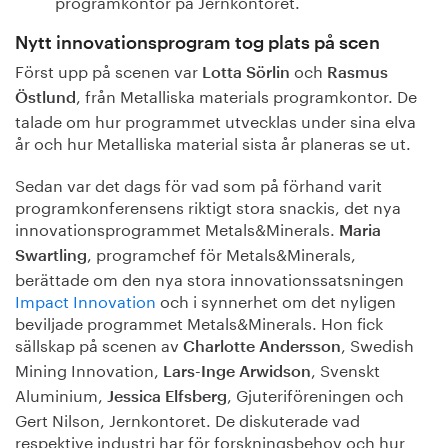
programkontor på Jernkontoret.
Nytt innovationsprogram tog plats på scen
Först upp på scenen var
och
Lotta Sörlin
Rasmus
, från Metalliska materials programkontor.
De
Östlund
talade om hur programmet utvecklas under sina elva
år och hur Metalliska material sista år planeras se ut.
Sedan var det dags för vad som på förhand varit
programkonferensens riktigt stora snackis, det nya
innovationsprogrammet Metals&Minerals.
Maria
, programchef för Metals&Minerals,
Swartling
berättade om den nya stora innovationssatsningen
Impact Innovation
och i synnerhet om det nyligen
beviljade programmet Metals&Minerals.
Hon fick
sällskap på scenen av
, Swedish
Charlotte Andersson
Mining Innovation,
, Svenskt
Lars-Inge Arwidson
Aluminium,
, Gjuteriföreningen och
Jessica Elfsberg
Gert Nilson, Jernkontoret.
De diskuterade vad
respektive industri har för forskningsbehov och hur