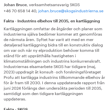
, verksamhetsansvarig SKGS
Johan Bruce
+46 70 658 14 40,
johan.bruce@skogsindustrierna.se
Fakta - Industrins elbehov till 2035, en kartläggning
Kartläggningen omfattar de åtgärder och planer som
industrierna själva bedömer kommer att genomföras
de närmsta åren. Syftet har varit att med en mer
detaljerad kartläggning bidra till en konstruktiv dialog
om var och när ny elproduktion behöver komma till
stånd för att upprätthålla hastigheten i
klimatomställningen och industrins konkurrenskraft.
Industriernas elsamarbete SKGS har tidigare (maj,
2023) uppdragit åt konsult- och forskningsföretaget
Profu att kartlägga industrins tillkommande elbehov år
för år fram till 2030. I denna uppdaterade rapport från
juni 2024 förlängs den undersökta perioden till 2035,
samtidigt som den tidigare kartläggningen
uppdateras.
Fakta - SKGS