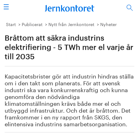
Sök
Stålindustrin
Start
Publicerat
Nytt från Jernkontoret
Nyheter
Bråttom att säkra industrins
Vision 2050
elektrifiering - 5 TWh mer el varje år
Forskning/utbildning
till 2035
Energi/miljö
Kapacitetsbrister gör att industrin hindras ställa
om i den takt som planerats. För att svensk
Vi tycker
industri ska vara konkurrenskraftig och kunna
genomföra den nödvändiga
Publicerat
klimatomställningen krävs både mer el och
utbyggd infrastruktur. Och det är bråttom. Det
framkommer i en ny rapport från SKGS, den
Bildbank
elintensiva industrins samarbetsorganisation.
Om oss