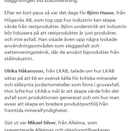
Efter en kort paus så var det dags för
, från
Björn Haase
Höganäs AB, som tog upp hur industrin kan skapa
värde från restprodukter. Björn underströk att industrin
bör fokusera på att restprodukter är just produkter,
och inte avfall. Han visade även upp några lyckade
användningsområden som slaggasfalt och
vattenreningsteknik, där de använt biprodukter från
stålindustrin.
, från LKAB, talade om hur LKAB
Ulrika Håkansson
siktar på att bli en svensk källa för kritiska mineraler
och sällsynta jordartsmetaller som finns i gruvavfall.
Hon lyfte hur LKAB:s mål är att skapa värde från det
avfall som produktionen genererat och om hur man
avser att skapa en bredare produktportfölj från
framtida mineralfyndigheter.
Sist ut var
, från Alleima, som
Mikael Silver
presenterade Alleimas och glasögontillverkaren