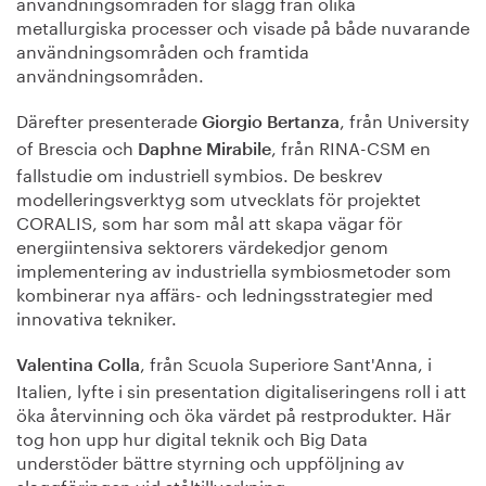
användningsområden för slagg från olika
metallurgiska processer och visade på både nuvarande
användningsområden och framtida
användningsområden.
Därefter presenterade
, från University
Giorgio Bertanza
of Brescia och
, från RINA-CSM en
Daphne Mirabile
fallstudie om industriell symbios. De beskrev
modelleringsverktyg som utvecklats för projektet
CORALIS, som har som mål att skapa vägar för
energiintensiva sektorers värdekedjor genom
implementering av industriella symbiosmetoder som
kombinerar nya affärs- och ledningsstrategier med
innovativa tekniker.
, från Scuola Superiore Sant'Anna, i
Valentina Colla
Italien, lyfte i sin presentation digitaliseringens roll i att
öka återvinning och öka värdet på restprodukter. Här
tog hon upp hur digital teknik och Big Data
understöder bättre styrning och uppföljning av
slaggföringen vid ståltillverkning.