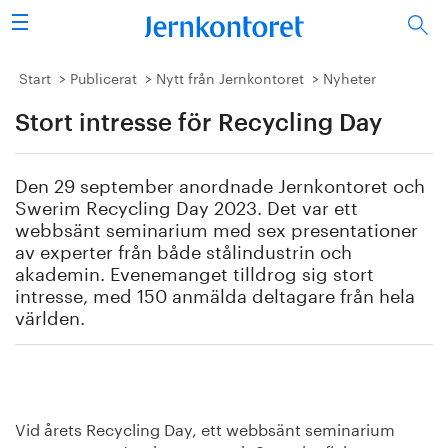
Sök
Stålindustrin
Start
Publicerat
Nytt från Jernkontoret
Nyheter
Stort intresse för Recycling Day
Vision 2050
Forskning/utbildning
Den 29 september anordnade Jernkontoret och
Swerim Recycling Day 2023. Det var ett
Energi/miljö
webbsänt seminarium med sex presentationer
av experter från både stålindustrin och
akademin. Evenemanget tilldrog sig stort
Vi tycker
intresse, med 150 anmälda deltagare från hela
världen.
Publicerat
Bildbank
Om oss
Vid årets Recycling Day, ett webbsänt seminarium