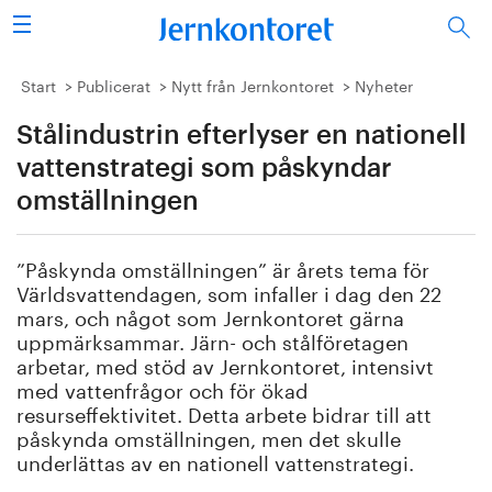
Sök
Stålindustrin
Start
Publicerat
Nytt från Jernkontoret
Nyheter
Stålindustrin efterlyser en nationell
Vision 2050
vattenstrategi som påskyndar
Forskning/utbildning
omställningen
Energi/miljö
”Påskynda omställningen” är årets tema för
Världsvattendagen, som infaller i dag den 22
Vi tycker
mars, och något som Jernkontoret gärna
uppmärksammar. Järn- och stålföretagen
Publicerat
arbetar, med stöd av Jernkontoret, intensivt
med vattenfrågor och för ökad
resurseffektivitet. Detta arbete bidrar till att
Bildbank
påskynda omställningen, men det skulle
underlättas av en nationell vattenstrategi.
Om oss