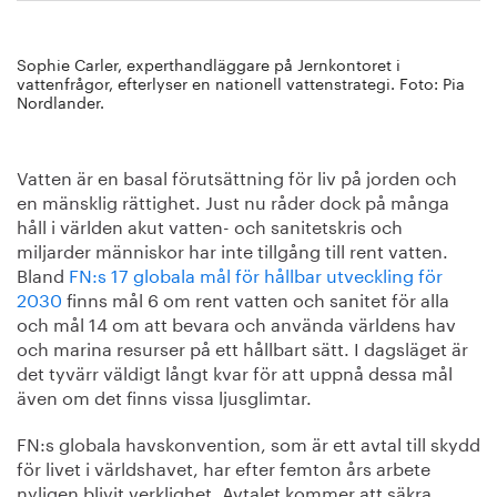
Sophie Carler, experthandläggare på Jernkontoret i
vattenfrågor, efterlyser en nationell vattenstrategi. Foto: Pia
Nordlander.
Vatten är en basal förutsättning för liv på jorden och
en mänsklig rättighet. Just nu råder dock på många
håll i världen akut vatten- och sanitetskris och
miljarder människor har inte tillgång till rent vatten.
Bland
FN:s 17 globala mål för hållbar utveckling för
2030
finns mål 6 om rent vatten och sanitet för alla
och mål 14 om att bevara och använda världens hav
och marina resurser på ett hållbart sätt. I dagsläget är
det tyvärr väldigt långt kvar för att uppnå dessa mål
även om det finns vissa ljusglimtar.
FN:s globala havskonvention, som är ett avtal till skydd
för livet i världshavet, har efter femton års arbete
nyligen blivit verklighet. Avtalet kommer att säkra