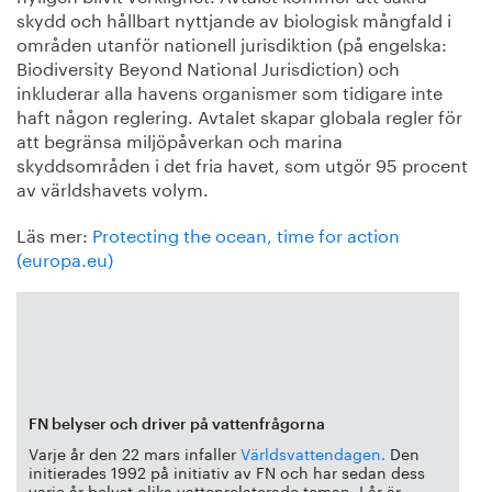
skydd och hållbart nyttjande av biologisk mångfald i
områden utanför nationell jurisdiktion (på engelska:
Biodiversity Beyond National Jurisdiction) och
inkluderar alla havens organismer som tidigare inte
haft någon reglering. Avtalet skapar globala regler för
att begränsa miljöpåverkan och marina
skyddsområden i det fria havet, som utgör 95 procent
av världshavets volym.
Läs mer:
Protecting the ocean, time for action
(europa.eu)
FN belyser och driver på vattenfrågorna
Varje år den 22 mars infaller
Världsvattendagen.
Den
initierades 1992 på initiativ av FN och har sedan dess
varje år belyst olika vattenrelaterade teman. I år är