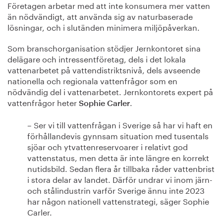
Företagen arbetar med att inte konsumera mer vatten
än nödvändigt, att använda sig av naturbaserade
lösningar, och i slutänden minimera miljöpåverkan.
Som branschorganisation stödjer Jernkontoret sina
delägare och intressentföretag, dels i det lokala
vattenarbetet på vattendistriktsnivå, dels avseende
nationella och regionala vattenfrågor som en
nödvändig del i vattenarbetet. Jernkontorets expert på
vattenfrågor heter
.
Sophie Carler
– Ser vi till vattenfrågan i Sverige så har vi haft en
förhållandevis gynnsam situation med tusentals
sjöar och ytvattenreservoarer i relativt god
vattenstatus, men detta är inte längre en korrekt
nutidsbild. Sedan flera år tillbaka råder vattenbrist
i stora delar av landet. Därför undrar vi inom järn-
och stålindustrin varför Sverige ännu inte 2023
har någon nationell vattenstrategi, säger Sophie
Carler.