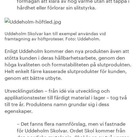
förmågan att klara av hög värme utan att tappa i
hårdhet eller förlorar sin slitstyrka.
Uddeholm Skolvar kan till exempel användas vid
framtagning av höftproteser. Foto: Uddeholm.
Enligt Uddeholm kommer den nya produkten även att
stötta kunden i deras hållbarhetsarbete, genom den
höga kvaliteten och formstabiliteten på slutprodukten.
Helt enkelt färre kasserade slutprodukter för kunden,
genom ett bättre utbyte.
Utvecklingstiden – från idé via utveckling och
applikationstester till färdigt material i lager – tog två
till tre år. Produktens namn grundar sig i dess
egenskaper.
– Det fanns flera namnförslag, men vi fastnade
för Uddeholm Skolvar. Ordet Skol kommer från
den nordiska mytologin. Skol är en av två vargar