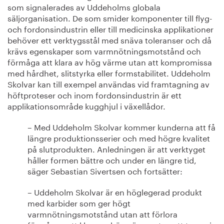
som signalerades av Uddeholms globala
säljorganisation. De som smider komponenter till flyg-
och fordonsindustrin eller till medicinska applikationer
behöver ett verktygsstål med snäva toleranser och då
krävs egenskaper som varmnötningsmotstånd och
förmåga att klara av hög värme utan att kompromissa
med hårdhet, slitstyrka eller formstabilitet. Uddeholm
Skolvar kan till exempel användas vid framtagning av
höftproteser och inom fordonsindustrin är ett
applikationsområde kugghjul i växellådor.
– Med Uddeholm Skolvar kommer kunderna att få
längre produktionsserier och med högre kvalitet
på slutprodukten. Anledningen är att verktyget
håller formen bättre och under en längre tid,
säger Sebastian Sivertsen och fortsätter:
– Uddeholm Skolvar är en höglegerad produkt
med karbider som ger högt
varmnötningsmotstånd utan att förlora