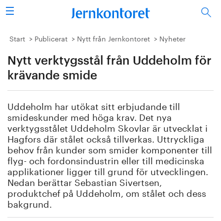
Sök
Stålindustrin
Start
Publicerat
Nytt från Jernkontoret
Nyheter
Nytt verktygsstål från Uddeholm för
Vision 2050
krävande smide
Forskning/utbildning
Uddeholm har utökat sitt erbjudande till
Energi/miljö
smideskunder med höga krav. Det nya
verktygsstålet Uddeholm Skovlar är utvecklat i
Vi tycker
Hagfors där stålet också tillverkas. Uttryckliga
behov från kunder som smider komponenter till
flyg- och fordonsindustrin eller till medicinska
Publicerat
applikationer ligger till grund för utvecklingen.
Nedan berättar Sebastian Sivertsen,
Bildbank
produktchef på Uddeholm, om stålet och dess
bakgrund.
Om oss