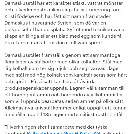
Damaskusstål har ett karakteristiskt, vattrat mönster
och tillverkningstekniken sägs ha sitt ursprung före
Kristi födelse och har fått sitt namn från staden
Damaskus i nuvarande Syrien, som då var en
betydelsefull handelsplats. Syftet med tekniken var att
skapa en klinga eller ett blad med egg som kunde få
bra skärpa utan att för den skull vara spröd.
Damaskusstålet framställs genom att sammanfoga
flera lager av stålsorter med olika kolhalter. Stål med
låg kolhalt som ter sig mjukt och segt varvas i lager
med stål med hög kolhalt som karaktäriseras som hårt
och sprött. På så sätt kan flera åtråvärda
produktegenskaper uppnås. Lagren välls samman till
ett homogent ämne och beroende av vilket mönster
som vill uppnås bearbetas sedan ämnet på olika sätt.
Alleimas nya knivstål kommer enligt uppgift att kunna
innehålla upp till 135 lager martensitiskt rostfritt stål.
Tillverkningen sker i samarbete med det tyska
företaget
, välkända
Balbachdamast GmbH & Co. KG