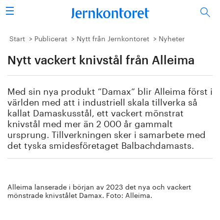
Sök
Stålindustrin
Start
Publicerat
Nytt från Jernkontoret
Nyheter
Nytt vackert knivstål från Alleima
Vision 2050
Forskning/utbildning
Med sin nya produkt ”Damax” blir Alleima först i
världen med att i industriell skala tillverka så
Energi/miljö
kallat Damaskusstål, ett vackert mönstrat
knivstål med mer än 2 000 år gammalt
ursprung. Tillverkningen sker i samarbete med
Vi tycker
det tyska smidesföretaget Balbachdamasts.
Publicerat
Bildbank
Alleima lanserade i början av 2023 det nya och vackert
mönstrade knivstålet Damax. Foto: Alleima.
Om oss