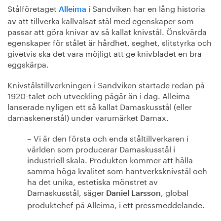
Stålföretaget
i Sandviken har en lång historia
Alleima
av att tillverka kallvalsat stål med egenskaper som
passar att göra knivar av så kallat knivstål. Önskvärda
egenskaper för stålet är hårdhet, seghet, slitstyrka och
givetvis ska det vara möjligt att ge knivbladet en bra
eggskärpa.
Knivstålstillverkningen i Sandviken startade redan på
1920-talet och utveckling pågår än i dag. Alleima
lanserade nyligen ett så kallat Damaskusstål (eller
damaskenerstål) under varumärket Damax.
– Vi är den första och enda ståltillverkaren i
världen som producerar Damaskusstål i
industriell skala. Produkten kommer att hålla
samma höga kvalitet som hantverksknivstål och
ha det unika, estetiska mönstret av
Damaskusstål, säger
, global
Daniel Larsson
produktchef på Alleima, i ett pressmeddelande.