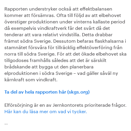
Rapporten understryker också att effektbalansen
kommer att försämras. Ofta till följd av att elbehovet
överstiger produktionen under vinterns kallaste period
då exempelvis vindkraftverk får det svårt då det
tenderar att vara relativt vindstilla. Detta drabbar
främst södra Sverige. Dessutom befaras flaskhalsarna i
stamnätet försvåra för tillräcklig effektöverföring från
norra till södra Sverige. För att det ökade elbehovet ska
tillgodoses framhålls således att det är särskilt
brådskande att bygga ut den planerbara
elproduktionen i södra Sverige – vad gäller såväl ny
kärnkraft som vindkraft.
Ta del av hela rapporten här (skgs.org)
Elförsörjning är en av Jernkontorets prioriterade frågor.
Här kan du läsa mer om vad vi tycker.
--