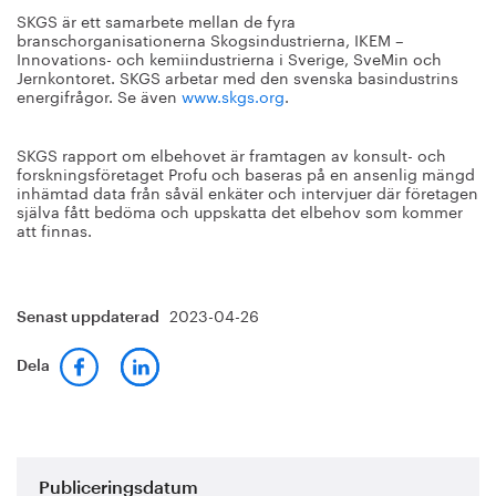
SKGS är ett samarbete mellan de fyra
branschorganisationerna Skogsindustrierna, IKEM –
Innovations- och kemiindustrierna i Sverige, SveMin och
Jernkontoret. SKGS arbetar med den svenska basindustrins
energifrågor. Se även
www.skgs.org
.
SKGS rapport om elbehovet är framtagen av konsult- och
forskningsföretaget Profu och baseras på en ansenlig mängd
inhämtad data från såväl enkäter och intervjuer där företagen
själva fått bedöma och uppskatta det elbehov som kommer
att finnas.
2023-04-26
Senast uppdaterad
Dela
Publiceringsdatum