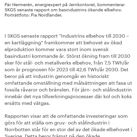
Pär Hermerén, energiexpert på Jernkontoret, kommenterar
SKGS senaste rapport om basindustrins ökande elbehov.
Porträttfoto: Pia Nordlander.
I SKGS senaste rapport ”Industrins elbehov till 2030 –
en kartläggning” framkommer att behovet av ökad
elproduktion kommer vara stort inom svensk
basindustri kommande år. Störst ökning fram till 2030
sker för stål- och metallverks elbehov, från 7,5 TWh/år
som är prognosen för 2023 till 42,6 TWh/år 2030. Det
beror på att industrin genomgår en historiskt
omfattande omställning med målsättningen att fasa ut
fossila råvaror och bränslen. För järn- och stålindustrin
innebär det nya tillverkningsprocesser där kol och koks
ersätts med vätgas.
Rapporten visar att de omfattande investeringar som
görs för att ställa om gruv- och stålindustrin i
Norrbotten står för en stor del av det ökade elbehovet i
Sverige. Detta beror främst på den ökade