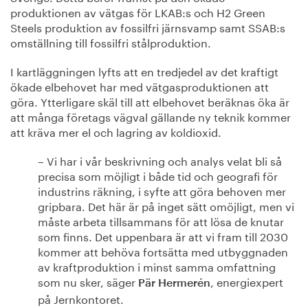
produktionen av vätgas för LKAB:s och H2 Green
Steels produktion av fossilfri järnsvamp samt SSAB:s
omställning till fossilfri stålproduktion.
I kartläggningen lyfts att en tredjedel av det kraftigt
ökade elbehovet har med vätgasproduktionen att
göra. Ytterligare skäl till att elbehovet beräknas öka är
att många företags vägval gällande ny teknik kommer
att kräva mer el och lagring av koldioxid.
– Vi har i vår beskrivning och analys velat bli så
precisa som möjligt i både tid och geografi för
industrins räkning, i syfte att göra behoven mer
gripbara. Det här är på inget sätt omöjligt, men vi
måste arbeta tillsammans för att lösa de knutar
som finns. Det uppenbara är att vi fram till 2030
kommer att behöva fortsätta med utbyggnaden
av kraftproduktion i minst samma omfattning
som nu sker, säger
, energiexpert
Pär Hermerén
på Jernkontoret.