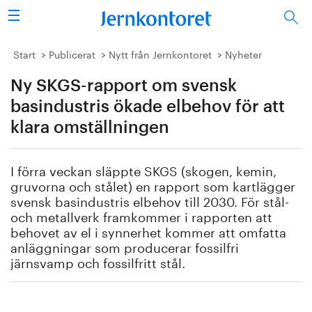
Sök
Stålindustrin
Start
Publicerat
Nytt från Jernkontoret
Nyheter
Ny SKGS-rapport om svensk
Vision 2050
basindustris ökade elbehov för att
Forskning/utbildning
klara omställningen
Energi/miljö
I förra veckan släppte SKGS (skogen, kemin,
gruvorna och stålet) en rapport som kartlägger
Vi tycker
svensk basindustris elbehov till 2030. För stål-
och metallverk framkommer i rapporten att
Publicerat
behovet av el i synnerhet kommer att omfatta
anläggningar som producerar fossilfri
järnsvamp och fossilfritt stål.
Bildbank
Om oss