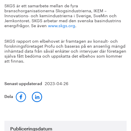
SKGS är ett samarbete mellan de fyra
branschorganisationerna Skogsindustrierna, IKEM –
Innovations- och kemiindustrierna i Sverige, SveMin och
Jernkontoret. SKGS arbetar med den svenska basindustrins
energifrågor. Se även
www.skgs.org
.
SKGS rapport om elbehovet är framtagen av konsult- och
forskningsföretaget Profu och baseras på en ansenlig mängd
inhämtad data från såväl enkäter och intervjuer där företagen
själva fått bedöma och uppskatta det elbehov som kommer
att finnas.
2023-04-26
Senast uppdaterad
Dela
Publiceringsdatum