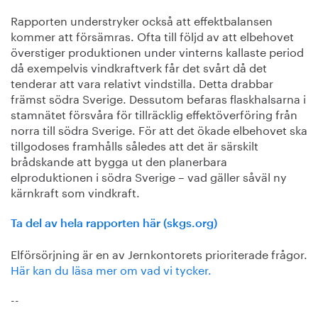
Rapporten understryker också att effektbalansen
kommer att försämras. Ofta till följd av att elbehovet
överstiger produktionen under vinterns kallaste period
då exempelvis vindkraftverk får det svårt då det
tenderar att vara relativt vindstilla. Detta drabbar
främst södra Sverige. Dessutom befaras flaskhalsarna i
stamnätet försvåra för tillräcklig effektöverföring från
norra till södra Sverige. För att det ökade elbehovet ska
tillgodoses framhålls således att det är särskilt
brådskande att bygga ut den planerbara
elproduktionen i södra Sverige – vad gäller såväl ny
kärnkraft som vindkraft.
Ta del av hela rapporten här (skgs.org)
Elförsörjning är en av Jernkontorets prioriterade frågor.
Här kan du läsa mer om vad vi tycker.
--