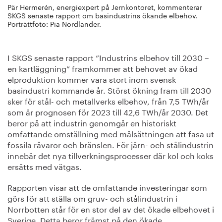
Pär Hermerén, energiexpert på Jernkontoret, kommenterar
SKGS senaste rapport om basindustrins ökande elbehov.
Porträttfoto: Pia Nordlander.
I SKGS senaste rapport ”Industrins elbehov till 2030 –
en kartläggning” framkommer att behovet av ökad
elproduktion kommer vara stort inom svensk
basindustri kommande år. Störst ökning fram till 2030
sker för stål- och metallverks elbehov, från 7,5 TWh/år
som är prognosen för 2023 till 42,6 TWh/år 2030. Det
beror på att industrin genomgår en historiskt
omfattande omställning med målsättningen att fasa ut
fossila råvaror och bränslen. För järn- och stålindustrin
innebär det nya tillverkningsprocesser där kol och koks
ersätts med vätgas.
Rapporten visar att de omfattande investeringar som
görs för att ställa om gruv- och stålindustrin i
Norrbotten står för en stor del av det ökade elbehovet i
Sverige. Detta beror främst på den ökade