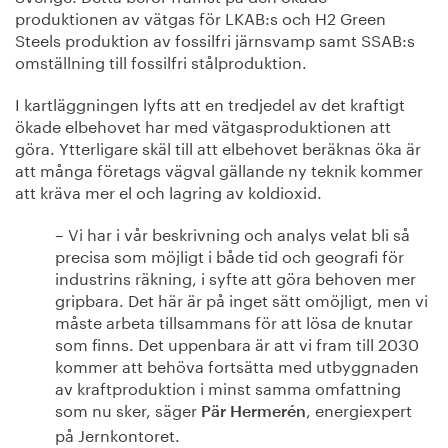
produktionen av vätgas för LKAB:s och H2 Green
Steels produktion av fossilfri järnsvamp samt SSAB:s
omställning till fossilfri stålproduktion.
I kartläggningen lyfts att en tredjedel av det kraftigt
ökade elbehovet har med vätgasproduktionen att
göra. Ytterligare skäl till att elbehovet beräknas öka är
att många företags vägval gällande ny teknik kommer
att kräva mer el och lagring av koldioxid.
– Vi har i vår beskrivning och analys velat bli så
precisa som möjligt i både tid och geografi för
industrins räkning, i syfte att göra behoven mer
gripbara. Det här är på inget sätt omöjligt, men vi
måste arbeta tillsammans för att lösa de knutar
som finns. Det uppenbara är att vi fram till 2030
kommer att behöva fortsätta med utbyggnaden
av kraftproduktion i minst samma omfattning
som nu sker, säger
, energiexpert
Pär Hermerén
på Jernkontoret.