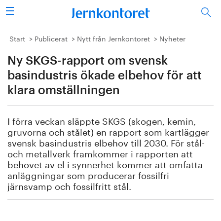
Sök
Stålindustrin
Start
Publicerat
Nytt från Jernkontoret
Nyheter
Ny SKGS-rapport om svensk
Vision 2050
basindustris ökade elbehov för att
Forskning/utbildning
klara omställningen
Energi/miljö
I förra veckan släppte SKGS (skogen, kemin,
gruvorna och stålet) en rapport som kartlägger
Vi tycker
svensk basindustris elbehov till 2030. För stål-
och metallverk framkommer i rapporten att
Publicerat
behovet av el i synnerhet kommer att omfatta
anläggningar som producerar fossilfri
järnsvamp och fossilfritt stål.
Bildbank
Om oss