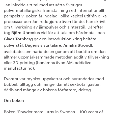
Jan inledde sitt tal med att sätta Sveriges
pulvermetallurgiska framställning i ett internationellt
perspektiv. Boken är indelad i olika kapitel utifrån olika
processer och Jan redogjorde även för det han skrivit
om tillverkning av järnpulver och sinterstål. Därefter
tog
vid för att tala om hårdmetall och
Björn Uhrenius
gav en introduktion kring heltäta
Claes Tornberg
pulverstål. Dagens sista talare,
,
Annika Strondl
avslutade seminarie-delen genom att berätta om den
alltmer uppmärksammade metoden additiv tillverkning
eller 3D-printing (benämns även AM, addidive
manufacturing).
Eventet var mycket uppskattat och avrundades med
bubbel, tilltugg och mingel där ett sextiotal gäster,
däribland många av bokens författare, deltog.
Om boken
Boken "Powder metallurgy in Sweden – 100 years of