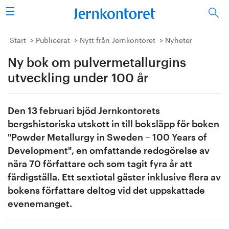
Sök
Stålindustrin
Start
Publicerat
Nytt från Jernkontoret
Nyheter
Ny bok om pulvermetallurgins
Vision 2050
utveckling under 100 år
Forskning/utbildning
Den 13 februari bjöd Jernkontorets
Energi/miljö
bergshistoriska utskott in till boksläpp för boken
"Powder Metallurgy in Sweden – 100 Years of
Vi tycker
Development", en omfattande redogörelse av
nära 70 författare och som tagit fyra år att
Publicerat
färdigställa. Ett sextiotal gäster inklusive flera av
Bildbank
bokens författare deltog vid det uppskattade
evenemanget.
Om oss