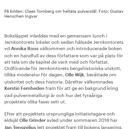
På bilden: Claes Tornberg om heltäta pulverstål. Foto: Gustav
Henschen Ingvar
Boksläppet inleddes med en gemensam lunch i
Jernkontorets lokaler och sedan hälsade Jernkontorets
vd
välkommen och introducerade boken
Annika Roos
och en handfull av dess författare som var på plats för
att tala om de kapitel de varit med och författat.
Ordförande för Jernkontorets bergshistoriska utskott,
tillika moderator för dagen,
, berättade om
Olle Wijk
utskottet och dess historia. Därefter välkomnades
fram för att ge en bakgrund kring
Kerstin Fernheden
vad pulvermetallurgi är och hur det fyraåriga
projektets olika faser sett ut.
Efter att projektets ursprungliga initiativtagare och
eldsjäl
avled under sommaren 2018 har
Olle Grinder
lett projektet fram till bokens lansering.
Jan Tengzelius