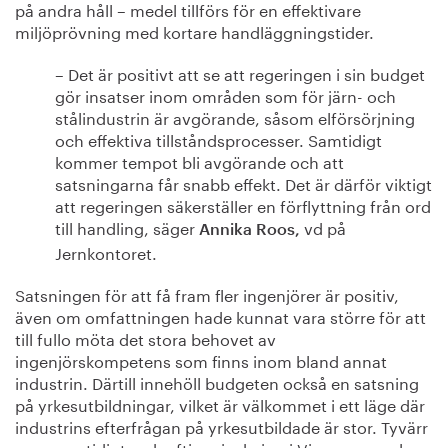
på andra håll – medel tillförs för en effektivare
miljöprövning med kortare handläggningstider.
– Det är positivt att se att regeringen i sin budget
gör insatser inom områden som för järn- och
stålindustrin är avgörande, såsom elförsörjning
och effektiva tillståndsprocesser. Samtidigt
kommer tempot bli avgörande och att
satsningarna får snabb effekt. Det är därför viktigt
att regeringen säkerställer en förflyttning från ord
till handling, säger
vd på
Annika Roos,
Jernkontoret.
Satsningen för att få fram fler ingenjörer är positiv,
även om omfattningen hade kunnat vara större för att
till fullo möta det stora behovet av
ingenjörskompetens som finns inom bland annat
industrin. Därtill innehöll budgeten också en satsning
på yrkesutbildningar, vilket är välkommet i ett läge där
industrins efterfrågan på yrkesutbildade är stor. Tyvärr
syns samtidigt en kraftig minskning i Vinnovas anslag