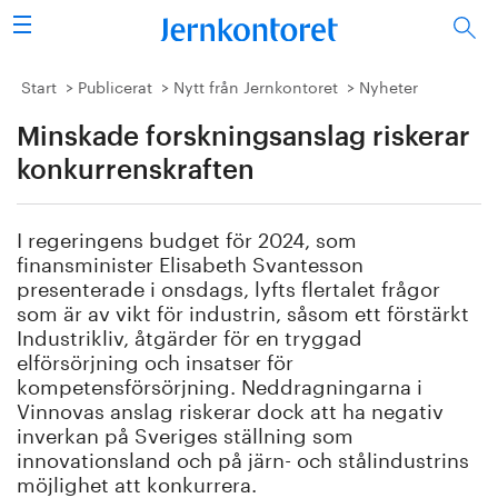
Sök
Stålindustrin
Start
Publicerat
Nytt från Jernkontoret
Nyheter
Minskade forskningsanslag riskerar
Vision 2050
konkurrenskraften
Forskning/utbildning
I regeringens budget för 2024, som
Energi/miljö
finansminister Elisabeth Svantesson
presenterade i onsdags, lyfts flertalet frågor
Vi tycker
som är av vikt för industrin, såsom ett förstärkt
Industrikliv, åtgärder för en tryggad
elförsörjning och insatser för
Publicerat
kompetensförsörjning. Neddragningarna i
Vinnovas anslag riskerar dock att ha negativ
Bildbank
inverkan på Sveriges ställning som
innovationsland och på järn- och stålindustrins
Om oss
möjlighet att konkurrera.