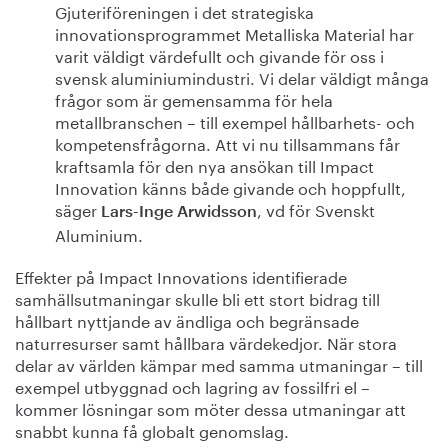
Gjuteriföreningen i det strategiska
innovationsprogrammet Metalliska Material har
varit väldigt värdefullt och givande för oss i
svensk aluminiumindustri. Vi delar väldigt många
frågor som är gemensamma för hela
metallbranschen – till exempel hållbarhets- och
kompetensfrågorna. Att vi nu tillsammans får
kraftsamla för den nya ansökan till Impact
Innovation känns både givande och hoppfullt,
säger
, vd för Svenskt
Lars-Inge Arwidsson
Aluminium.
Effekter på Impact Innovations identifierade
samhällsutmaningar skulle bli ett stort bidrag till
hållbart nyttjande av ändliga och begränsade
naturresurser samt hållbara värdekedjor. När stora
delar av världen kämpar med samma utmaningar – till
exempel utbyggnad och lagring av fossilfri el –
kommer lösningar som möter dessa utmaningar att
snabbt kunna få globalt genomslag.