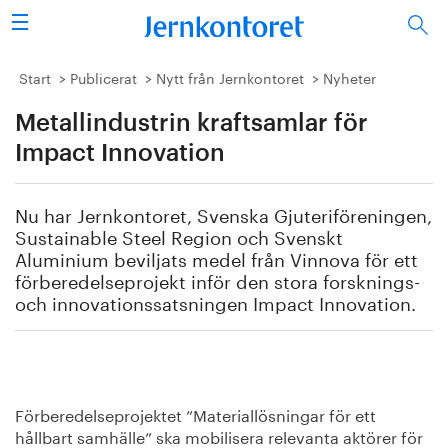
Sök
Stålindustrin
Start
Publicerat
Nytt från Jernkontoret
Nyheter
Metallindustrin kraftsamlar för
Vision 2050
Impact Innovation
Forskning/utbildning
Nu har Jernkontoret, Svenska Gjuteriföreningen,
Energi/miljö
Sustainable Steel Region och Svenskt
Aluminium beviljats medel från Vinnova för ett
Vi tycker
förberedelseprojekt inför den stora forsknings-
och innovationssatsningen Impact Innovation.
Publicerat
Bildbank
Förberedelseprojektet ”Materiallösningar för ett
Om oss
hållbart samhälle” ska mobilisera relevanta aktörer för