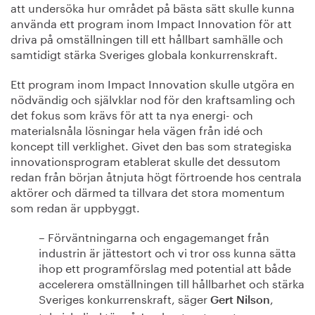
att undersöka hur området på bästa sätt skulle kunna
använda ett program inom Impact Innovation för att
driva på omställningen till ett hållbart samhälle och
samtidigt stärka Sveriges globala konkurrenskraft.
Ett program inom Impact Innovation skulle utgöra en
nödvändig och självklar nod för den kraftsamling och
det fokus som krävs för att ta nya energi- och
materialsnåla lösningar hela vägen från idé och
koncept till verklighet. Givet den bas som strategiska
innovationsprogram etablerat skulle det dessutom
redan från början åtnjuta högt förtroende hos centrala
aktörer och därmed ta tillvara det stora momentum
som redan är uppbyggt.
– Förväntningarna och engagemanget från
industrin är jättestort och vi tror oss kunna sätta
ihop ett programförslag med potential att både
accelerera omställningen till hållbarhet och stärka
Sveriges konkurrenskraft, säger
,
Gert Nilson