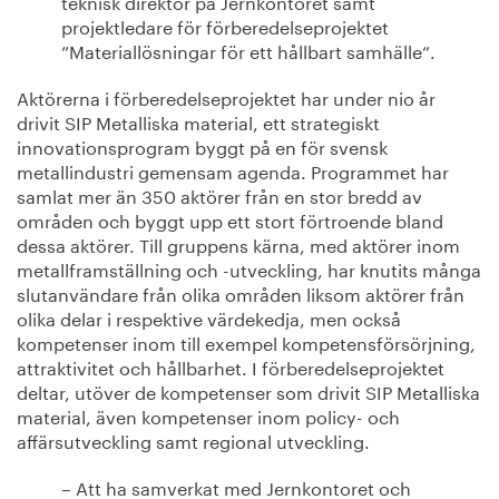
teknisk direktör på Jernkontoret samt
projektledare för förberedelseprojektet
”Materiallösningar för ett hållbart samhälle”.
Aktörerna i förberedelseprojektet har under nio år
drivit SIP Metalliska material, ett strategiskt
innovationsprogram byggt på en för svensk
metallindustri gemensam agenda. Programmet har
samlat mer än 350 aktörer från en stor bredd av
områden och byggt upp ett stort förtroende bland
dessa aktörer. Till gruppens kärna, med aktörer inom
metallframställning och -utveckling, har knutits många
slutanvändare från olika områden liksom aktörer från
olika delar i respektive värdekedja, men också
kompetenser inom till exempel kompetensförsörjning,
attraktivitet och hållbarhet. I förberedelseprojektet
deltar, utöver de kompetenser som drivit SIP Metalliska
material, även kompetenser inom policy- och
affärsutveckling samt regional utveckling.
– Att ha samverkat med Jernkontoret och