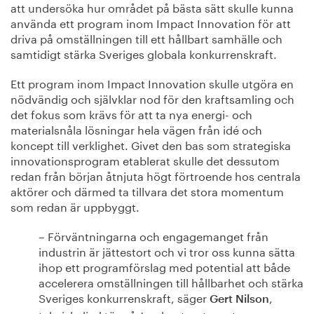
att undersöka hur området på bästa sätt skulle kunna
använda ett program inom Impact Innovation för att
driva på omställningen till ett hållbart samhälle och
samtidigt stärka Sveriges globala konkurrenskraft.
Ett program inom Impact Innovation skulle utgöra en
nödvändig och självklar nod för den kraftsamling och
det fokus som krävs för att ta nya energi- och
materialsnåla lösningar hela vägen från idé och
koncept till verklighet. Givet den bas som strategiska
innovationsprogram etablerat skulle det dessutom
redan från början åtnjuta högt förtroende hos centrala
aktörer och därmed ta tillvara det stora momentum
som redan är uppbyggt.
– Förväntningarna och engagemanget från
industrin är jättestort och vi tror oss kunna sätta
ihop ett programförslag med potential att både
accelerera omställningen till hållbarhet och stärka
Sveriges konkurrenskraft, säger
,
Gert Nilson