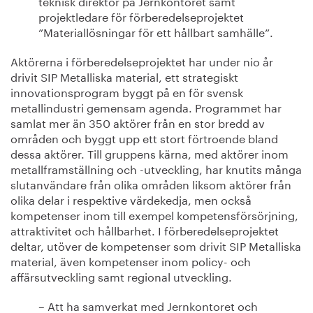
teknisk direktör på Jernkontoret samt
projektledare för förberedelseprojektet
”Materiallösningar för ett hållbart samhälle”.
Aktörerna i förberedelseprojektet har under nio år
drivit SIP Metalliska material, ett strategiskt
innovationsprogram byggt på en för svensk
metallindustri gemensam agenda. Programmet har
samlat mer än 350 aktörer från en stor bredd av
områden och byggt upp ett stort förtroende bland
dessa aktörer. Till gruppens kärna, med aktörer inom
metallframställning och -utveckling, har knutits många
slutanvändare från olika områden liksom aktörer från
olika delar i respektive värdekedja, men också
kompetenser inom till exempel kompetensförsörjning,
attraktivitet och hållbarhet. I förberedelseprojektet
deltar, utöver de kompetenser som drivit SIP Metalliska
material, även kompetenser inom policy- och
affärsutveckling samt regional utveckling.
– Att ha samverkat med Jernkontoret och