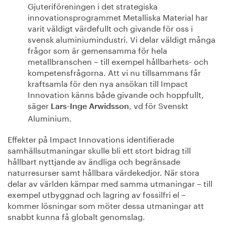
Gjuteriföreningen i det strategiska
innovationsprogrammet Metalliska Material har
varit väldigt värdefullt och givande för oss i
svensk aluminiumindustri. Vi delar väldigt många
frågor som är gemensamma för hela
metallbranschen – till exempel hållbarhets- och
kompetensfrågorna. Att vi nu tillsammans får
kraftsamla för den nya ansökan till Impact
Innovation känns både givande och hoppfullt,
säger
, vd för Svenskt
Lars-Inge Arwidsson
Aluminium.
Effekter på Impact Innovations identifierade
samhällsutmaningar skulle bli ett stort bidrag till
hållbart nyttjande av ändliga och begränsade
naturresurser samt hållbara värdekedjor. När stora
delar av världen kämpar med samma utmaningar – till
exempel utbyggnad och lagring av fossilfri el –
kommer lösningar som möter dessa utmaningar att
snabbt kunna få globalt genomslag.