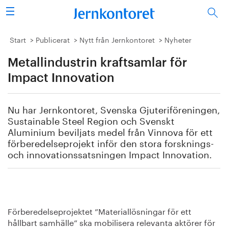
Sök
Stålindustrin
Start
Publicerat
Nytt från Jernkontoret
Nyheter
Metallindustrin kraftsamlar för
Vision 2050
Impact Innovation
Forskning/utbildning
Nu har Jernkontoret, Svenska Gjuteriföreningen,
Energi/miljö
Sustainable Steel Region och Svenskt
Aluminium beviljats medel från Vinnova för ett
Vi tycker
förberedelseprojekt inför den stora forsknings-
och innovationssatsningen Impact Innovation.
Publicerat
Bildbank
Förberedelseprojektet ”Materiallösningar för ett
Om oss
hållbart samhälle” ska mobilisera relevanta aktörer för