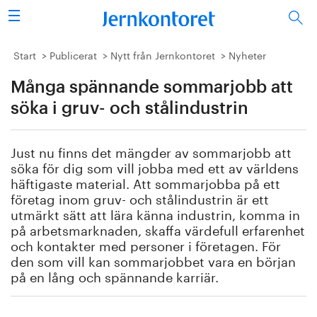
Sök
Stålindustrin
Start
Publicerat
Nytt från Jernkontoret
Nyheter
Många spännande sommarjobb att
Vision 2050
söka i gruv- och stålindustrin
Forskning/utbildning
Just nu finns det mängder av sommarjobb att
Energi/miljö
söka för dig som vill jobba med ett av världens
häftigaste material. Att sommarjobba på ett
Vi tycker
företag inom gruv- och stålindustrin är ett
utmärkt sätt att lära känna industrin, komma in
på arbetsmarknaden, skaffa värdefull erfarenhet
Publicerat
och kontakter med personer i företagen. För
den som vill kan sommarjobbet vara en början
Bildbank
på en lång och spännande karriär.
Om oss