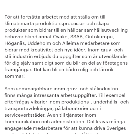
För att fortsätta arbetet med att ställa om till
klimatsmarta produktionsprocesser och skapa
produkter som bidrar till en hållbar samhällsutveckling
behöver bland annat Ovako, SSAB, Outokumpu,
Höganäs, Uddeholm och Alleima medarbetare som
bidrar med kreativitet och nya idéer. Inom gruv- och
stålindustrin erbjuds du uppgifter som är utvecklande
för dig själv samtidigt som du blir en del av företagens
framgångar. Det kan bli en både rolig och lärorik
sommar!
Som sommarjobbare inom gruv- och stålindustrin
finns många intressanta arbetsuppgifter. Till exempel
efterfrågas vikarier inom produktions-, underhålls- och
transportavdelningar, på laboratorier och i
serviceverkstäder. Även till tjänster inom
kommunikation och administration. Det krävs många
engagerade medarbetare för att kunna driva Sveriges
– ofta världsledande – gruv- och stålföretag.