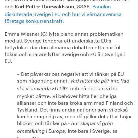
och
, SSAB.
Panelen
Karl-Petter Thorwaldsson
diskuterade Sverige i EU och hur vi värnar svenska
företags konkurrenskraft.
Emma Wiesner (C) lyfte bland annat problematiken
med att Sverige tenderar att underskatta EU:s
betydelse, där den allmänna debatten ofta har fel
fokus och snarare lyfter Sverige och EU än Sverige i
EU:
– Det påverkar oss negativt att vi tänker på EU
som någonting annat.
Vad hittar de på? inte Vad
, och på det kan vi bli
ska vi använda EU till?
mycket bättre. Vi behöver hitta fler oheliga
allianser och inte bara kroka arm med Finland och
Tyskland. Det finns andra nationer som vi också
kan ha draghjälp av, men då gäller det att vi höjer
blicken och tänker på -
hur skapar vi grön
, inte bara i Sverige, sa
omställning i Europa
Emma Wiesner.