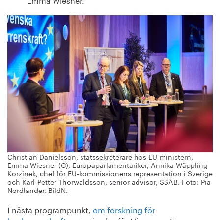
Christian Danielsson, statssekreterare hos EU-ministern,
Emma Wiesner (C), Europaparlamentariker, Annika Wäppling
Korzinek, chef för EU-kommissionens representation i Sverige
och Karl-Petter Thorwaldsson, senior advisor, SSAB. Foto: Pia
Nordlander, BildN.
I nästa programpunkt,
om forskning för
konkurrenskraft
, redogjordes för Vinnovas, Formas