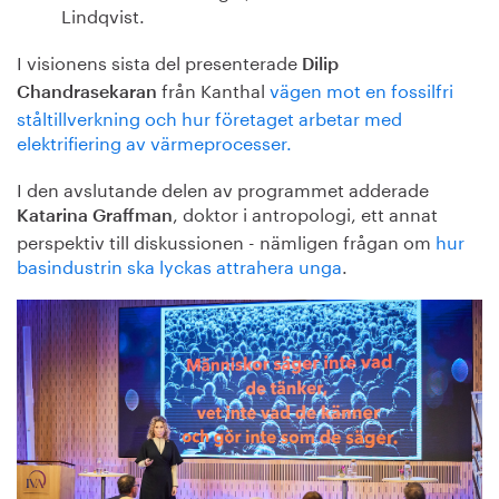
Lindqvist.
I visionens sista del presenterade
Dilip
från Kanthal
vägen mot en fossilfri
Chandrasekaran
ståltillverkning och hur företaget arbetar med
elektrifiering av värmeprocesser.
I den avslutande delen av programmet adderade
, doktor i antropologi, ett annat
Katarina Graffman
perspektiv till diskussionen - nämligen frågan om
hur
basindustrin ska lyckas attrahera unga
.