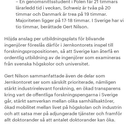
– En genomsnittsstudent i Polen får 21 timmars
lärarledd tid i veckan, Schweiz är tvåa på 20
timmar och Danmark är trea på 19 timmar.
Majoriteten ligger på 17-18 timmar. I Sverige har vi
tio timmar, berättade Gert Nilson.
Höjda anslag per utbildningsplats för blivande
ingenjörer föreslås därför i Jernkontorets inspel till
forskningspropositionen, så att Sverige kan återfå en
ordentlig utbildning av de ingenjörer som examineras
från svenska högskolor och universitet.
Gert Nilson sammanfattade även de delar som
Jernkontoret ser som särskilt prioriterade, nämligen
stärkt industrirelevant forskning, en ökad transparens
kring vart de offentliga forskningspengarna i Sverige
går, stärkt samverkan mellan olika samhällsaktörer,
ökad mobilitet mellan livet på högskolan och industrin
och att satsa mer på adjungerade tjänster och framför
allt doktorander så att antalet doktorander kan öka.