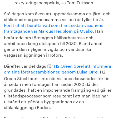
rekryteringsperspektiv, sa Tom Eriksson.
Ståldagen kom även att uppmärksamma att järn- och
stålindustrins gemensamma vision i år fyller tio år.
Först ut att berätta vad som hänt sedan visionens
framtagande var
på Ovako
. Han
Marcus Hedblom
berättade om företagets hållbarhetsresa och
ambitionen kring utsläppen till 2030. Bland annat
genom den nyligen invigda och världsunika
vätgasanläggningen i Hofors.
Därefter var det dags för
H2 Green Steel att informera
om sina företagsambitioner, genom
. H2
Luisa Orre
Green Steel fanns inte när visionen lanserades för tio
år sedan men företaget har, sedan 2020 då det
grundades, haft en imponerande framgång vad gäller
tillståndsprocesser som resulterat i att man idag har
tillstånd att påbörja byggnationen av en
stålanläggning i Boden.
Dagens sista paneldiskussion diskuterade
omställning