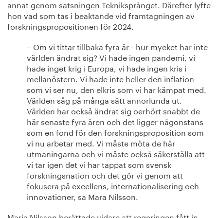
annat genom satsningen Tekniksprånget. Därefter lyfte
hon vad som tas i beaktande vid framtagningen av
forskningspropositionen för 2024.
– Om vi tittar tillbaka fyra år - hur mycket har inte
världen ändrat sig? Vi hade ingen pandemi, vi
hade inget krig i Europa, vi hade ingen kris i
mellanöstern. Vi hade inte heller den inflation
som vi ser nu, den elkris som vi har kämpat med.
Världen såg på många sätt annorlunda ut.
Världen har också ändrat sig oerhört snabbt de
här senaste fyra åren och det ligger någonstans
som en fond för den forskningsproposition som
vi nu arbetar med. Vi måste möta de här
utmaningarna och vi måste också säkerställa att
vi tar igen det vi har tappat som svensk
forskningsnation och det gör vi genom att
fokusera på excellens, internationalisering och
innovationer, sa Mara Nilsson.
Maria Nilsson berättade vidare att regeringen fått in