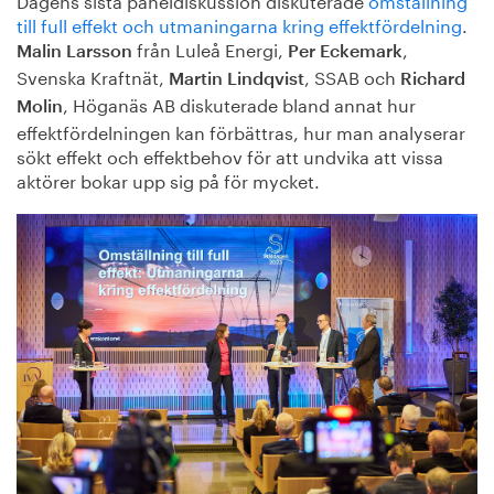
till full effekt och utmaningarna kring effektfördelning
.
från Luleå Energi,
,
Malin Larsson
Per Eckemark
Svenska Kraftnät,
, SSAB och
Martin Lindqvist
Richard
, Höganäs AB diskuterade bland annat hur
Molin
effektfördelningen kan förbättras, hur man analyserar
sökt effekt och effektbehov för att undvika att vissa
aktörer bokar upp sig på för mycket.