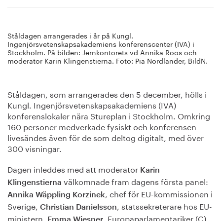
Ståldagen arrangerades i år på Kungl.
Ingenjörsvetenskapsakademiens konferenscenter (IVA) i
Stockholm. På bilden: Jernkontorets vd Annika Roos och
moderator Karin Klingenstierna. Foto: Pia Nordlander, BildN.
Ståldagen, som arrangerades den 5 december, hölls i
Kungl. Ingenjörsvetenskapsakademiens (IVA)
konferenslokaler nära Stureplan i Stockholm. Omkring
160 personer medverkade fysiskt och konferensen
livesändes även för de som deltog digitalt, med över
300 visningar.
Dagen inleddes med att moderator
Karin
välkomnade fram dagens första panel:
Klingenstierna
, chef för EU-kommissionen i
Annika Wäppling Korzinek
Sverige,
, statssekreterare hos EU-
Christian Danielsson
ministern,
, Europaparlamentariker (C)
Emma Wiesner