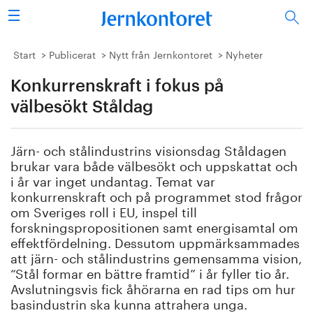
Sök
Stålindustrin
Start
Publicerat
Nytt från Jernkontoret
Nyheter
Konkurrenskraft i fokus på
Vision 2050
välbesökt Ståldag
Forskning/utbildning
Järn- och stålindustrins visionsdag Ståldagen
Energi/miljö
brukar vara både välbesökt och uppskattat och
i år var inget undantag. Temat var
Vi tycker
konkurrenskraft och på programmet stod frågor
om Sveriges roll i EU, inspel till
forskningspropositionen samt energisamtal om
Publicerat
effektfördelning. Dessutom uppmärksammades
att järn- och stålindustrins gemensamma vision,
Bildbank
“Stål formar en bättre framtid” i år fyller tio år.
Avslutningsvis fick åhörarna en rad tips om hur
Om oss
basindustrin ska kunna attrahera unga.