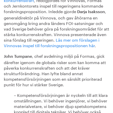
och Jernkontorets inspel till regeringens kommande
forskningsproposition. Inledde gjorde
,
Darja Isaksson
generaldirektör på Vinnova, och gav åhörarna en
genomgång kring andra länders FOI-satsningar och
vad Sverige behöver göra på forskningsområdet för att
stärka konkurrenskraften. Vinnova presenterade även
sina förslag till regeringen.
Läs mer om förslagen i
Vinnovas inspel till forskningspropositionen här
.
, chef avdelning miljö på Formas, gick
John Tumpane
därefter igenom de globala risker som kan komma att
påverka konkurrenskraften och att det kräver
strukturförändring. Han lyfte bland annat
kompetensförsörjningen som en särskilt prioriterad
punkt för hur vi stärker Sverige.
– Kompetensförsörjningen är nyckeln till att klara
omställningen. Vi behöver ingenjörer, vi behöver
materialvetare, vi behöver djup spetskompetens
kopplad till digitala tekniker. Vi behöver också