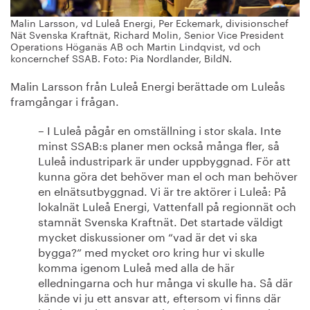
Malin Larsson, vd Luleå Energi, Per Eckemark, divisionschef
Nät Svenska Kraftnät, Richard Molin, Senior Vice President
Operations Höganäs AB och Martin Lindqvist, vd och
koncernchef SSAB. Foto: Pia Nordlander, BildN.
Malin Larsson från Luleå Energi berättade om Luleås
framgångar i frågan.
– I Luleå pågår en omställning i stor skala. Inte
minst SSAB:s planer men också många fler, så
Luleå industripark är under uppbyggnad. För att
kunna göra det behöver man el och man behöver
en elnätsutbyggnad. Vi är tre aktörer i Luleå: På
lokalnät Luleå Energi, Vattenfall på regionnät och
stamnät Svenska Kraftnät. Det startade väldigt
mycket diskussioner om “vad är det vi ska
bygga?” med mycket oro kring hur vi skulle
komma igenom Luleå med alla de här
elledningarna och hur många vi skulle ha. Så där
kände vi ju ett ansvar att, eftersom vi finns där