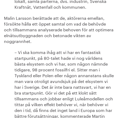
lokalt, samla parterna, dvs. industrin, Svenska
Kraftnät, Vattenfall och kommunen.
Malin Larsson berättade att de, aktörerna emellan,
försökte hålla ett öppet samtal om vad de behövde
och tillsammans analyserade behoven för att optimera
elnätsutbyggnaden och betonade vikten av
noggrannhet.
– Vi ska komma ihåg att vi har en fantastisk
startpunkt, på 80-talet hade vi nog världens
bästa elsystem och vi har, som någon nämnde
tidigare, 98 procent fossilfri el. Sitter man i
Tyskland eller Polen eller någon annanstans skulle
man vara otroligt avundsjuk på det elsystem vi
har i Sverige. Det är inte bara nattsvart, vi har en
bra startpunkt. Gör vi det på ett klokt sätt
tillsammans och jobbar enligt Luleåmodellen och
tittar på vilken effekt behöver vi, när behöver vi
den i tid, då finns det inget land i Europa som har
bättre förutsättningar, kommenterade Martin