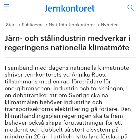
Sök
Stålindustrin
Start
Publicerat
Nytt från Jernkontoret
Nyheter
Järn- och stålindustrin medverkar i
Vision 2050
regeringens nationella klimatmöte
Forskning/utbildning
I samband med dagens nationella klimatmöte
Energi/miljö
skriver Jernkontorets vd Annika Roos,
tillsammans med en rad företrädare för
Vi tycker
energibranschen, industrin och forskningen, i
en debattartikel att om Sverige ska nå
klimatmålen behöver industrins och
Publicerat
transportsektorns elektrifiering gå fortare. Den
klimathandlingsplan regeringen ska ta fram
Bildbank
behöver också skapa förutsättningar för ett
modernt och dubbelt så stort elsystem på
Om oss
mindre än 20 år. I artikeln lyfts fyra förslag på