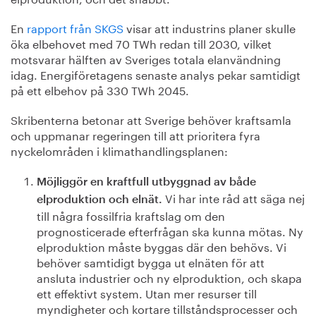
En
rapport från SKGS
visar att industrins planer skulle
öka elbehovet med 70 TWh redan till 2030, vilket
motsvarar hälften av Sveriges totala elanvändning
idag. Energiföretagens senaste analys pekar samtidigt
på ett elbehov på 330 TWh 2045.
Skribenterna betonar att Sverige behöver kraftsamla
och uppmanar regeringen till att prioritera fyra
nyckelområden i klimathandlingsplanen:
Möjliggör en kraftfull utbyggnad av både
Vi har inte råd att säga nej
elproduktion och elnät.
till några fossilfria kraftslag om den
prognosticerade efterfrågan ska kunna mötas. Ny
elproduktion måste byggas där den behövs. Vi
behöver samtidigt bygga ut elnäten för att
ansluta industrier och ny elproduktion, och skapa
ett effektivt system. Utan mer resurser till
myndigheter och kortare tillståndsprocesser och