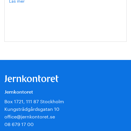
Läs mer
om
Annika
Roos
Jernkontoret
Box 1721, 111 87 Stockholm
Kungsträdgårdsgatan 10
office@jernkontoret.se
08 679 17 00