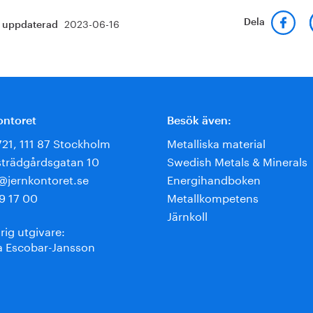
2023-06-16
Dela
t uppdaterad
ontoret
Besök även:
721, 111 87 Stockholm
Metalliska material
trädgårdsgatan 10
Swedish Metals & Minerals
e@jernkontoret.se
Energihandboken
9 17 00
Metallkompetens
Järnkoll
rig utgivare:
 Escobar-Jansson