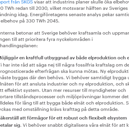
pport från SKGS
visar att industrins planer skulle öka elbeho
 TWh redan till 2030, vilket motsvarar hälften av Sveriges 
ändning idag. Energiföretagens senaste analys pekar samti
t elbehov på 330 TWh 2045.
enterna betonar att Sverige behöver kraftsamla och uppma
ngen till att prioritera fyra nyckelområden i
thandlingsplanen:
öjliggör en kraftfull utbyggnad av både elproduktion och e
i har inte råd att säga nej till några fossilfria kraftslag om d
rognosticerade efterfrågan ska kunna mötas. Ny elprodukt
åste byggas där den behövs. Vi behöver samtidigt bygga 
lnäten för att ansluta industrier och ny elproduktion, och 
tt effektivt system. Utan mer resurser till myndigheter och
ortare tillståndsprocesser och miljöprövningar kommer det
lldeles för lång till att bygga både elnät och elproduktion. S
yckas med omställning krävs krafttag på detta område.
äkerställ att förmågor för ett robust och flexibelt elsystem
. Vi behöver snabbt digitalisera våra elnät för att
etalar sig