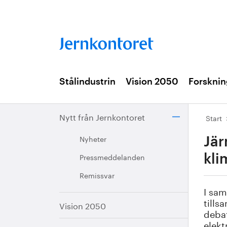
Stålindustrin
Vision 2050
Forsknin
Nytt från Jernkontoret
Start
Nyheter
Jär
Pressmeddelanden
kli
Remissvar
I sam
tills
Vision 2050
debat
elekt