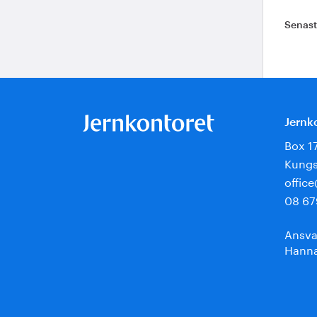
Senas
Jernk
Box 1
Kungs
offic
08 67
Ansva
Hanna