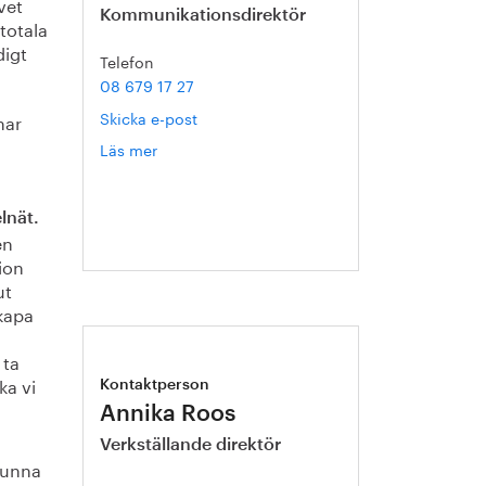
vet
Kommunikationsdirektör
totala
digt
Telefon
08 679 17 27
Skicka e-post
nar
Läs mer
om
Hanna
Escobar-
Jansson
lnät.
en
ion
ut
skapa
 ta
ka vi
Kontaktperson
Annika Roos
Verkställande direktör
 kunna