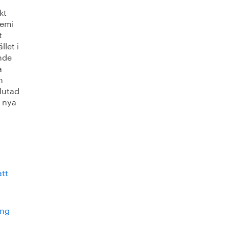
kt
demi
t
llet i
ande
a
m
slutad
h nya
tt
ing