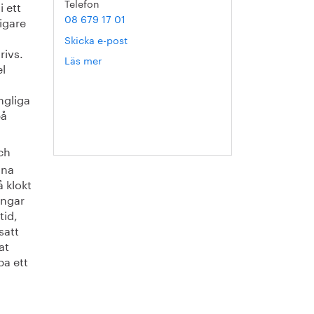
Telefon
 ett
08 679 17 01
igare
Skicka e-post
rivs.
Läs mer
om
el
Annika
Roos
ngliga
på
ch
ina
 klokt
ingar
tid,
satt
at
pa ett