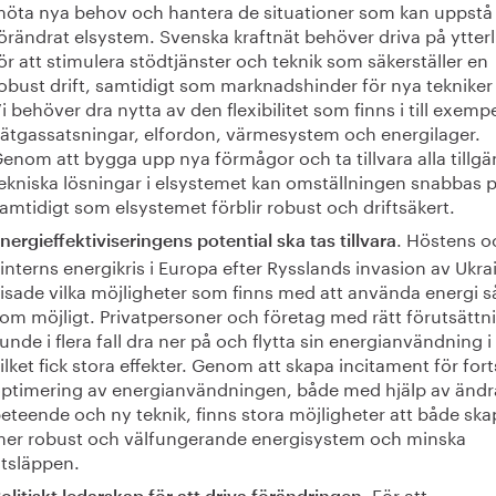
öta nya behov och hantera de situationer som kan uppstå i
örändrat elsystem. Svenska kraftnät behöver driva på ytterl
ör att stimulera stödtjänster och teknik som säkerställer en
obust drift, samtidigt som marknadshinder för nya tekniker 
i behöver dra nytta av den flexibilitet som finns i till exemp
ätgassatsningar, elfordon, värmesystem och energilager.
enom att bygga upp nya förmågor och ta tillvara alla tillgä
ekniska lösningar i elsystemet kan omställningen snabbas 
amtidigt som elsystemet förblir robust och driftsäkert.
. Höstens o
nergieffektiviseringens potential ska tas tillvara
interns energikris i Europa efter Rysslands invasion av Ukra
isade vilka möjligheter som finns med att använda energi så
om möjligt. Privatpersoner och företag med rätt förutsättn
unde i flera fall dra ner på och flytta sin energianvändning i 
ilket fick stora effekter. Genom att skapa incitament för fort
ptimering av energianvändningen, både med hjälp av ändr
eteende och ny teknik, finns stora möjligheter att både ska
er robust och välfungerande energisystem och minska
tsläppen.
För att