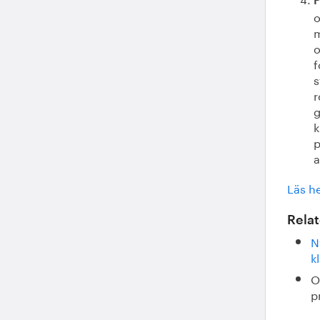
P
o
m
o
f
s
r
g
k
p
a
Läs he
Relat
N
k
O
p