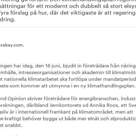
sättningar för ett modernt och dubbelt så stort elsy
 fyra förslag på hur, där det viktigaste är att regerin
dring.
pixabay.com.
ngen har idag, den 16 juni, bjudit in företrädare från närings
samhälle, intresseorganisationer och akademin till klimatmö
et nationella klimatarbetet ska fortlöpa under mandatperio
rbete som kommer att utmynna i en ny klimathandlingsplan
nd Opinion skriver företrädare för energibranschen, indust
orskningen, däribland Jernkontorets vd Annika Roos, att Sv
sliv är i internationell framkant på klimatområdet, men att
ge kraftigt behöver bygga ut både mer elnät och elprodukti
et snabbt.