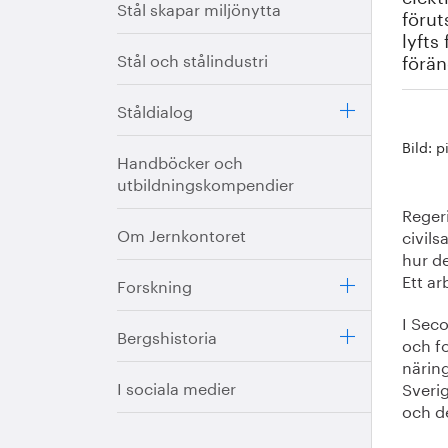
Stål skapar miljönytta
förut
lyfts
Stål och stålindustri
förän
Ståldialog
Bild: 
Handböcker och
utbildningskompendier
Regeri
Om Jernkontoret
civil
hur d
Ett a
Forskning
I Seco
Bergshistoria
och f
näring
I sociala medier
Sveri
och d