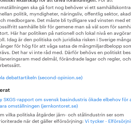
olitiskt ledarskap för att driva förändringen.
mställningen ska gå fort nog behöver vi ett samhällskontra
ellan politik, myndigheter, näringsliv, offentlig sektor, aka
ch medborgare. Det måste bli tydligare vad vinsten med et
ossilfritt samhälle blir för gemene man så väl som för samhä
tort. Här har politiken på nationell och lokal nivå en avgör
oll. Idag är den politiska och juridiska risken i Sverige mång
ånger för hög för att våga satsa de mångmiljardbelopp so
rävs. Det har vi inte råd med. Därför behövs en politiskt be
laneringsram med delmål, förändrade lagar och regler, oc
rbetssätt.
la debattartikeln (second-opinion.se)
erat
y SKGS-rapport om svensk basindustris ökade elbehov för a
lara omställningen (jernkontoret.se)
m vilka politiska åtgärder järn- och stålindustrin ser som
rioriterade när det gäller elförsörjning:
Vi tycker - Elförsörjn