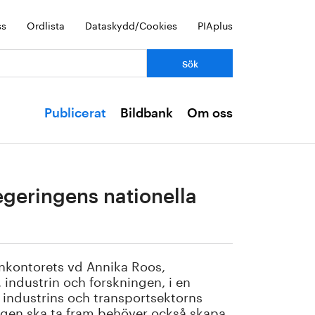
ss
Ordlista
Dataskydd/Cookies
PIAplus
Publicerat
Bildbank
Om oss
egeringens nationella
nkontorets vd Annika Roos,
industrin och forskningen, i en
 industrins och transportsektorns
ingen ska ta fram behöver också skapa