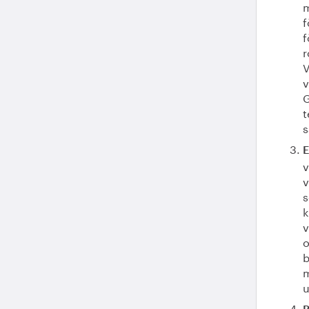
m
f
f
r
V
v
G
t
s
E
v
v
s
k
v
o
b
m
u