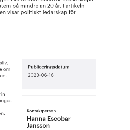
stem på mindre än 20 år. I artikeln
gen visar politiskt ledarskap för
liv,
te om
Publiceringsdatum
2023-06-16
den.
.
rin
eriges
on,
Kontaktperson
Hanna Escobar-
Jansson