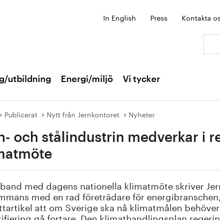
In English
Press
Kontakta o
Sök:
g/utbildning
Energi/miljö
Vi tycker
Publicerat
Nytt från Jernkontoret
Nyheter
n- och stålindustrin medverkar i r
matmöte
band med dagens nationella klimatmöte skriver Jer
ammans med en rad företrädare för energibranschen, 
tartikel att om Sverige ska nå klimatmålen behöver
rifiering gå fortare. Den klimathandlingsplan reger