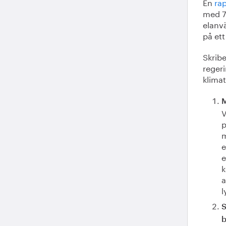
En
ra
med 70
elanv
på et
Skrib
regeri
klima
M
V
p
m
e
e
k
a
l
S
b