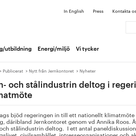
In English
Press
Kontakta o
Sök:
g/utbildning
Energi/miljö
Vi tycker
Publicerat
Nytt från Jernkontoret
Nyheter
n- och stålindustrin deltog i rege
matmöte
dags bjöd regeringen in till ett nationellt klimatmöt
g, däribland Jernkontoret genom vd Annika Roos. Ä
 och stålindustrin deltog. I ett antal paneldiskussi
gslivet, civilsamhället, intresseorganisationer och 