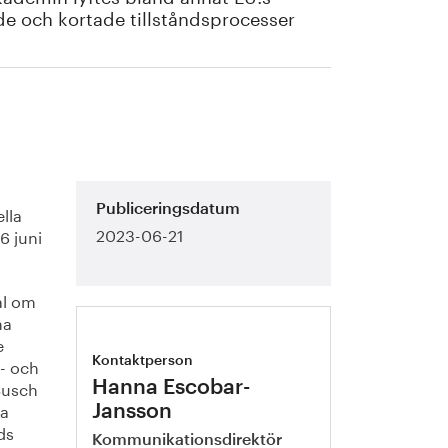
lade och kortade tillståndsprocesser
lla
Publiceringsdatum
2023-06-21
6 juni
al om
ma
e
n- och
Kontaktperson
Busch
Hanna Escobar-
ra
Jansson
ds
Kommunikationsdirektör