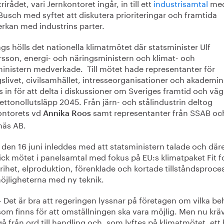
rirådet, vari Jernkontoret ingår, in till ett
industrisamtal
me
usch med syftet att diskutera prioriteringar och framtida
rkan med industrins parter.
ags hölls det nationella klimatmötet där statsminister Ulf
rsson, energi- och näringsministern och klimat- och
ministern medverkade. Till mötet hade representanter för
slivet, civilsamhället, intresseorganisationer och akademin
s in för att delta i diskussioner om Sveriges framtid och vä
ttonollutsläpp 2045. Från järn- och stålindustrin deltog
ontorets vd
samt representanter från SSAB oc
Annika Roos
äs AB.
den 16 juni inleddes med att statsministern talade och däre
ck mötet i panelsamtal med fokus på EU:s klimatpaket Fit f
frihet, elproduktion, förenklade och kortade tillståndsproce
öjligheterna med ny teknik.
– Det är bra att regeringen lyssnar på företagen om vilka b
som finns för att omställningen ska vara möjlig. Men nu kräv
gå från ord till handling och, som lyftes på klimatmötet, ett