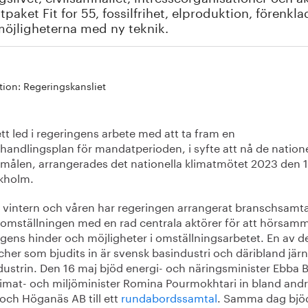
tpaket Fit for 55, fossilfrihet, elproduktion, förenk
öjligheterna med ny teknik.
ation: Regeringskansliet
t led i regeringens arbete med att ta fram en
handlingsplan för mandatperioden, i syfte att nå de natione
tmålen, arrangerades det nationella klimatmötet 2023 den 1
ckholm.
 vintern och våren har regeringen arrangerat branschsamt
tomställningen med en rad centrala aktörer för att hörsam
gens hinder och möjligheter i omställningsarbetet. En av d
her som bjudits in är svensk basindustri och däribland jär
ndustrin. Den 16 maj bjöd energi- och näringsminister Ebba 
limat- och miljöminister Romina Pourmokhtari in bland and
och Höganäs AB till ett
rundabordssamtal
. Samma dag bjö