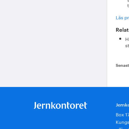
Läs pr
Relat
H
s
Senas
Jernk
Box 1
Kungs
offic