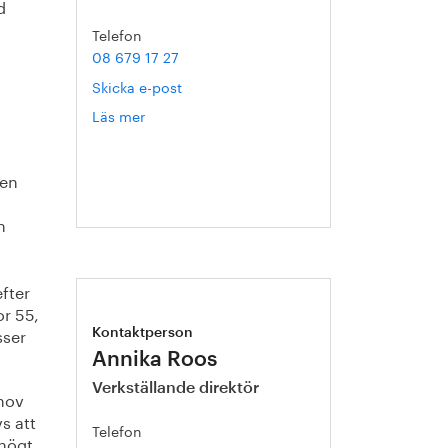
d
Telefon
08 679 17 27
Skicka e-post
Läs mer
om
Hanna
Escobar-
gen
Jansson
h
fter
or 55,
sser
Kontaktperson
Annika Roos
Verkställande direktör
ehov
s att
Telefon
 högt