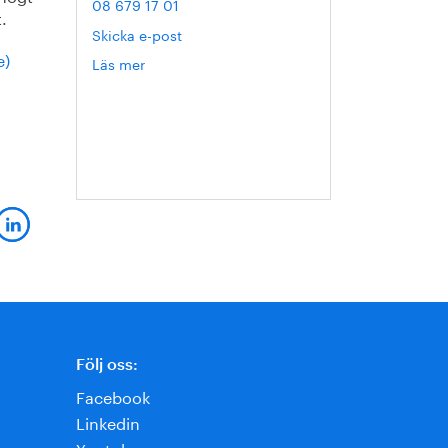
08 679 17 01
.
Skicka e-post
e)
Läs mer
om
Annika
Roos
Följ oss:
Facebook
Linkedin
Youtube