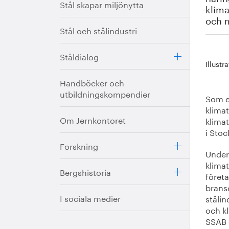
Stål skapar miljönytta
klima
och m
Stål och stålindustri
Ståldialog
Illustr
Handböcker och
utbildningskompendier
Som et
klimat
Om Jernkontoret
klima
i Sto
Forskning
Under
klima
Bergshistoria
företa
bransc
I sociala medier
ståli
och k
SSAB 