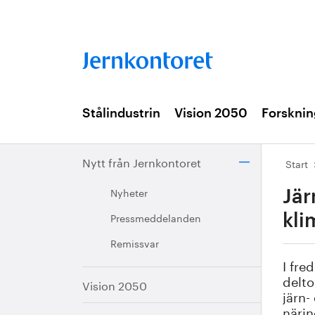
Stålindustrin
Vision 2050
Forsknin
Nytt från Jernkontoret
Start
Nyheter
Jär
Pressmeddelanden
kli
Remissvar
I fre
delto
Vision 2050
järn-
närin