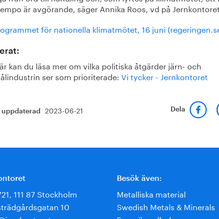
tempo är avgörande, säger Annika Roos, vd på Jernkontoret
ogrammet för nationella klimatmötet, 16 juni (regeringen.s
erat:
är kan du läsa mer om vilka politiska åtgärder järn- och
tålindustrin ser som prioriterade:
Vi tycker - Jernkontoret
2023-06-21
Dela
t uppdaterad
ontoret
Besök även:
721, 111 87 Stockholm
Metalliska material
trädgårdsgatan 10
Swedish Metals & Minerals
e@jernkontoret.se
Energihandboken