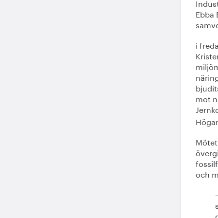
Indust
Ebba B
samve
i fred
Kriste
miljö
näring
bjudit
mot ne
Jernk
Högan
Mötet 
övergi
fossil
och m