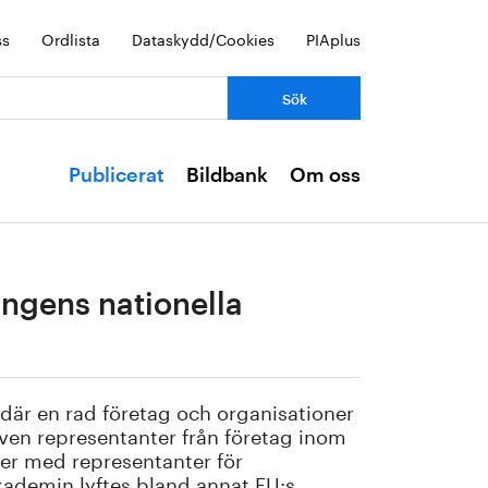
ss
Ordlista
Dataskydd/Cookies
PIAplus
Publicerat
Bildbank
Om oss
ringens nationella
e där en rad företag och organisationer
ven representanter från företag inom
oner med representanter för
akademin lyftes bland annat EU:s