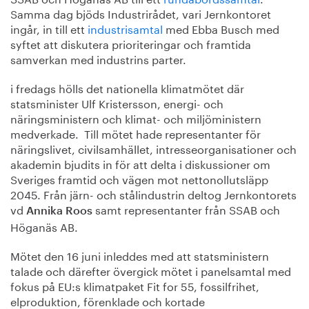
Samma dag bjöds Industrirådet, vari Jernkontoret
ingår, in till ett
industrisamtal
med Ebba Busch med
syftet att diskutera prioriteringar och framtida
samverkan med industrins parter.
i fredags hölls det nationella klimatmötet där
statsminister Ulf Kristersson, energi- och
näringsministern och klimat- och miljöministern
medverkade. Till mötet hade representanter för
näringslivet, civilsamhället, intresseorganisationer och
akademin bjudits in för att delta i diskussioner om
Sveriges framtid och vägen mot nettonollutsläpp
2045. Från järn- och stålindustrin deltog Jernkontorets
vd
samt representanter från SSAB och
Annika Roos
Höganäs AB.
Mötet den 16 juni inleddes med att statsministern
talade och därefter övergick mötet i panelsamtal med
fokus på EU:s klimatpaket Fit for 55, fossilfrihet,
elproduktion, förenklade och kortade