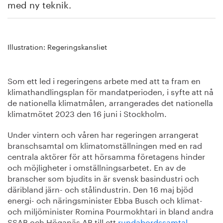
med ny teknik.
Illustration: Regeringskansliet
Som ett led i regeringens arbete med att ta fram en
klimathandlingsplan för mandatperioden, i syfte att nå
de nationella klimatmålen, arrangerades det nationella
klimatmötet 2023 den 16 juni i Stockholm.
Under vintern och våren har regeringen arrangerat
branschsamtal om klimatomställningen med en rad
centrala aktörer för att hörsamma företagens hinder
och möjligheter i omställningsarbetet. En av de
branscher som bjudits in är svensk basindustri och
däribland järn- och stålindustrin. Den 16 maj bjöd
energi- och näringsminister Ebba Busch och klimat-
och miljöminister Romina Pourmokhtari in bland andra
SSAB och Höganäs AB till ett
rundabordssamtal
.