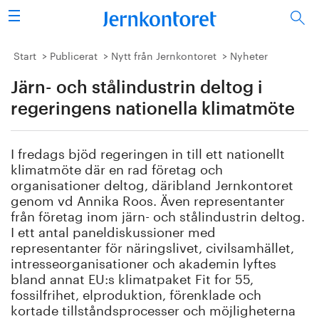
Sök
Stålindustrin
Start
Publicerat
Nytt från Jernkontoret
Nyheter
Järn- och stålindustrin deltog i
Vision 2050
regeringens nationella klimatmöte
Forskning/utbildning
I fredags bjöd regeringen in till ett nationellt
Energi/miljö
klimatmöte där en rad företag och
organisationer deltog, däribland Jernkontoret
Vi tycker
genom vd Annika Roos. Även representanter
från företag inom järn- och stålindustrin deltog.
I ett antal paneldiskussioner med
Publicerat
representanter för näringslivet, civilsamhället,
intresseorganisationer och akademin lyftes
Bildbank
bland annat EU:s klimatpaket Fit for 55,
fossilfrihet, elproduktion, förenklade och
Om oss
kortade tillståndsprocesser och möjligheterna