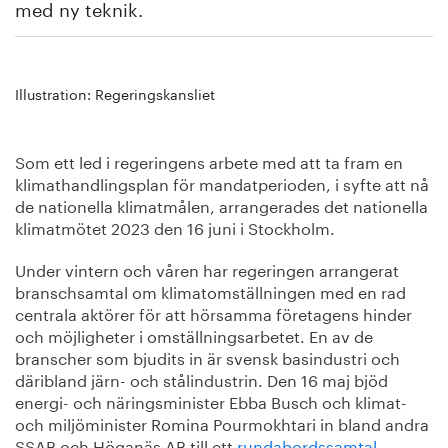
med ny teknik.
Illustration: Regeringskansliet
Som ett led i regeringens arbete med att ta fram en
klimathandlingsplan för mandatperioden, i syfte att nå
de nationella klimatmålen, arrangerades det nationella
klimatmötet 2023 den 16 juni i Stockholm.
Under vintern och våren har regeringen arrangerat
branschsamtal om klimatomställningen med en rad
centrala aktörer för att hörsamma företagens hinder
och möjligheter i omställningsarbetet. En av de
branscher som bjudits in är svensk basindustri och
däribland järn- och stålindustrin. Den 16 maj bjöd
energi- och näringsminister Ebba Busch och klimat-
och miljöminister Romina Pourmokhtari in bland andra
SSAB och Höganäs AB till ett
rundabordssamtal
.