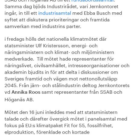
Samma dag bjöds Industrirådet, vari Jernkontoret
ingår, in till ett
industrisamtal
med Ebba Busch med
syftet att diskutera prioriteringar och framtida
samverkan med industrins parter.
i fredags hölls det nationella klimatmötet där
statsminister Ulf Kristersson, energi- och
näringsministern och klimat- och miljöministern
medverkade. Till mötet hade representanter för
näringslivet, civilsamhället, intresseorganisationer och
akademin bjudits in för att delta i diskussioner om
Sveriges framtid och vägen mot nettonollutsläpp
2045. Från järn- och stålindustrin deltog Jernkontorets
vd
samt representanter från SSAB och
Annika Roos
Höganäs AB.
Mötet den 16 juni inleddes med att statsministern
talade och därefter övergick mötet i panelsamtal med
fokus på EU:s klimatpaket Fit for 55, fossilfrihet,
elproduktion, förenklade och kortade