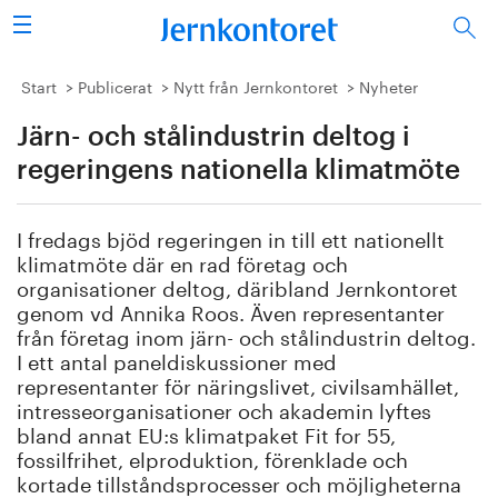
Sök
Stålindustrin
Start
Publicerat
Nytt från Jernkontoret
Nyheter
Järn- och stålindustrin deltog i
Vision 2050
regeringens nationella klimatmöte
Forskning/utbildning
I fredags bjöd regeringen in till ett nationellt
Energi/miljö
klimatmöte där en rad företag och
organisationer deltog, däribland Jernkontoret
Vi tycker
genom vd Annika Roos. Även representanter
från företag inom järn- och stålindustrin deltog.
I ett antal paneldiskussioner med
Publicerat
representanter för näringslivet, civilsamhället,
intresseorganisationer och akademin lyftes
Bildbank
bland annat EU:s klimatpaket Fit for 55,
fossilfrihet, elproduktion, förenklade och
Om oss
kortade tillståndsprocesser och möjligheterna