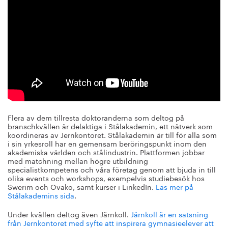
Flera av dem tillresta doktoranderna som deltog på
branschkvällen är delaktiga i Stålakademin, ett nätverk som
koordineras av Jernkontoret. Stålakademin är till för alla som
i sin yrkesroll har en gemensam beröringspunkt inom den
akademiska världen och stålindustrin. Plattformen jobbar
med matchning mellan högre utbildning
specialistkompetens och våra företag genom att bjuda in till
olika events och workshops, exempelvis studiebesök hos
Swerim och Ovako, samt kurser i LinkedIn.
Läs mer på
Stålakademins sida
.
Under kvällen deltog även Järnkoll.
Järnkoll är en satsning
från Jernkontoret med syfte att inspirera gymnasieelever att