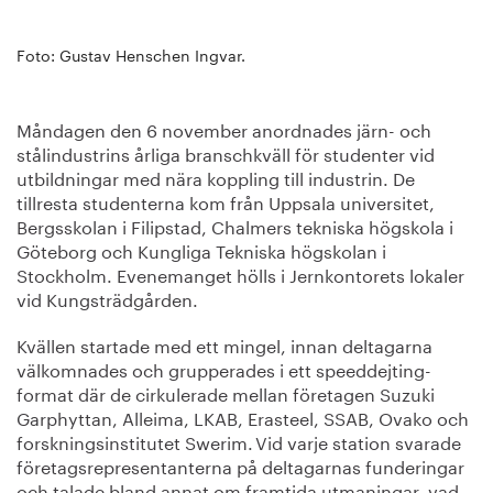
Foto: Gustav Henschen Ingvar.
Måndagen den 6 november anordnades järn- och
stålindustrins årliga branschkväll för studenter vid
utbildningar med nära koppling till industrin. De
tillresta studenterna kom från Uppsala universitet,
Bergsskolan i Filipstad, Chalmers tekniska högskola i
Göteborg och Kungliga Tekniska högskolan i
Stockholm. Evenemanget hölls i Jernkontorets lokaler
vid Kungsträdgården.
Kvällen startade med ett mingel, innan deltagarna
välkomnades och grupperades i ett speeddejting-
format där de cirkulerade mellan företagen Suzuki
Garphyttan, Alleima, LKAB, Erasteel, SSAB, Ovako och
forskningsinstitutet Swerim. Vid varje station svarade
företagsrepresentanterna på deltagarnas funderingar
och talade bland annat om framtida utmaningar, vad