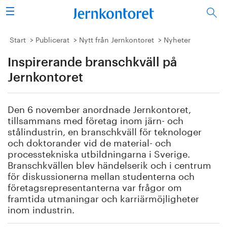
Sök
Stålindustrin
Start
Publicerat
Nytt från Jernkontoret
Nyheter
Inspirerande branschkväll på
Vision 2050
Jernkontoret
Forskning/utbildning
Den 6 november anordnade Jernkontoret,
Energi/miljö
tillsammans med företag inom järn- och
stålindustrin, en branschkväll för teknologer
Vi tycker
och doktorander vid de material- och
processtekniska utbildningarna i Sverige.
Branschkvällen blev händelserik och i centrum
Publicerat
för diskussionerna mellan studenterna och
företagsrepresentanterna var frågor om
Bildbank
framtida utmaningar och karriärmöjligheter
inom industrin.
Om oss