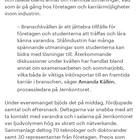
som är på gång hos företagen och karriärmöjligheter
inom industrin.
– Branschkvällen är ett jättebra tillfälle för
företagen och studenterna att träffas och lära
känna varandra. Stålindustrin har många
spännande utmaningar som studenterna kan
bidra med lösningar till. Återkommande
diskussioner under kvällen har handlat bland
annat om examensarbeten och sommarjobb,
vilka båda är viktiga inkörsportar till en framtida
karriär i branschen, säger
,
Amanda Källén
processledare på Jernkontoret.
Under evenemanget bjöds det på middag, fördjupade
samtal och eftersnack. Deltagarna var snabba med att
ta kontakt med varandra och i salarna på Jernkontoret
var ljudvolymen hög av skratt och nätverkande.
Sammanlagt deltog 70 teknologer och doktorander
samt 30 representanter från företagen. Precis som