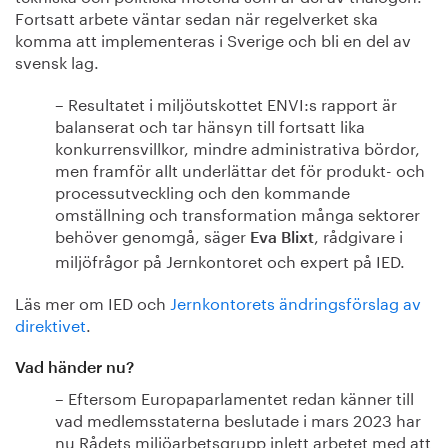
Fortsatt arbete väntar sedan när regelverket ska
komma att implementeras i Sverige och bli en del av
svensk lag.
– Resultatet i miljöutskottet ENVI:s rapport är
balanserat och tar hänsyn till fortsatt lika
konkurrensvillkor, mindre administrativa bördor,
men framför allt underlättar det för produkt- och
processutveckling och den kommande
omställning och transformation många sektorer
behöver genomgå, säger
, rådgivare i
Eva Blixt
miljöfrågor på Jernkontoret och expert på IED.
Läs mer om IED och
Jernkontorets ändringsförslag av
direktivet
.
Vad händer nu?
– Eftersom Europaparlamentet redan känner till
vad medlemsstaterna beslutade i mars 2023 har
nu Rådets miljöarbetsgrupp inlett arbetet med att