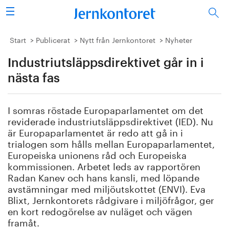
Sök
Stålindustrin
Start
Publicerat
Nytt från Jernkontoret
Nyheter
Industriutsläppsdirektivet går in i
Vision 2050
nästa fas
Forskning/utbildning
I somras röstade Europaparlamentet om det
Energi/miljö
reviderade industriutsläppsdirektivet (IED). Nu
är Europaparlamentet är redo att gå in i
Vi tycker
trialogen som hålls mellan Europaparlamentet,
Europeiska unionens råd och Europeiska
kommissionen. Arbetet leds av rapportören
Publicerat
Radan Kanev och hans kansli, med löpande
avstämningar med miljöutskottet (ENVI). Eva
Bildbank
Blixt, Jernkontorets rådgivare i miljöfrågor, ger
en kort redogörelse av nuläget och vägen
Om oss
framåt.