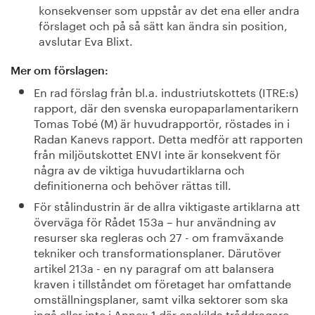
konsekvenser som uppstår av det ena eller andra
förslaget och på så sätt kan ändra sin position,
avslutar Eva Blixt.
Mer om förslagen:
En rad förslag från bl.a. industriutskottets (ITRE:s)
rapport, där den svenska europaparlamentarikern
Tomas Tobé (M) är huvudrapportör, röstades in i
Radan Kanevs rapport. Detta medför att rapporten
från miljöutskottet ENVI inte är konsekvent för
några av de viktiga huvudartiklarna och
definitionerna och behöver rättas till.
För stålindustrin är de allra viktigaste artiklarna att
överväga för Rådet 153a – hur användning av
resurser ska regleras och 27 - om framväxande
tekniker och transformationsplaner. Därutöver
artikel 213a - en ny paragraf om att balansera
kraven i tillståndet om företaget har omfattande
omställningsplaner, samt vilka sektorer som ska
ingå eller inte i Annex 1 där enskilda tråddragare,