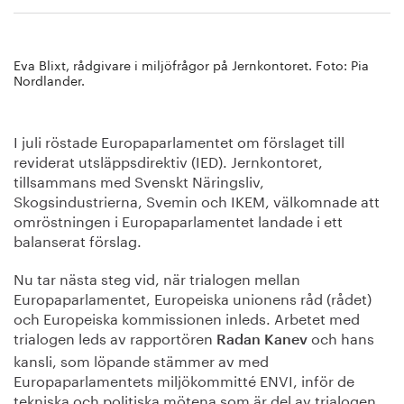
Eva Blixt, rådgivare i miljöfrågor på Jernkontoret.
Foto: Pia
Nordlander.
I juli röstade Europaparlamentet om förslaget till
reviderat utsläppsdirektiv (IED). Jernkontoret,
tillsammans med Svenskt Näringsliv,
Skogsindustrierna, Svemin och IKEM, välkomnade att
omröstningen i Europaparlamentet landade i ett
balanserat förslag.
Nu tar nästa steg vid, när trialogen mellan
Europaparlamentet, Europeiska unionens råd (rådet)
och Europeiska kommissionen inleds. Arbetet med
trialogen leds av rapportören
och hans
Radan Kanev
kansli, som löpande stämmer av med
Europaparlamentets miljökommitté ENVI, inför de
tekniska och politiska mötena som är del av trialogen.