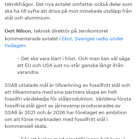
teknikfrågor. Det nya avtalet omfattar också delar som
ska ha till syfte att driva på mot minskade utsläpp från
stål och aluminium.
, teknisk direktör på Jernkontoret
Gert Nilson
kommenterade avtalet i
Ekot, Sveriges radio under
tisdagen:
– Det ska vara klart i höst. Och man kan väl säga
att EU och USA just nu står ganska långt ifrån
varandra.
SSAB uttalade mål är tillverkning av fossilfritt stål och
att tillsammans med sina partners skapa en helt
fossilfri värdekedja för stålproduktion. Världens första
fossilfria stål gjort av järnsvamp producerades av
SSAB år 2021 och år 2026 har företaget en ambition
om att förse marknaden med fossilfritt stål i
kommersiell skala.
– För att lyckas med omställningen behöver vi