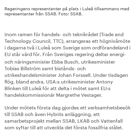
Regeringens representanter på plats i Luleå tillsammans med
representanter från SSAB. Foto: SSAB.
Inom ramen för handels- och teknikrådet (Trade and
Technology Council, TTC), arrangeras ett högnivåmöte
i dagarna två i Luleå som Sverige som ordförandeland i
EU står värd för
Från Sveriges regering deltar energi-
.
och näringsminister Ebba Busch, utrikesminister
Tobias Billström samt bistånds- och
utrikeshandelsminister Johan Forssell. Under tisdagen
flög, bland andra, USA:s utrikesminister Antony
Blinken till Luleå för att delta i mötet samt EU:s
handelskommissionär Margrethe Vestager.
Under mötets första dag gjordes ett verksamhetsbesök
till SSAB och även Hybrits anläggning, ett
samarbetsprojekt mellan SSAB, LKAB och Vattenfall
som syftar till att utveckla det första fossilfria stålet.