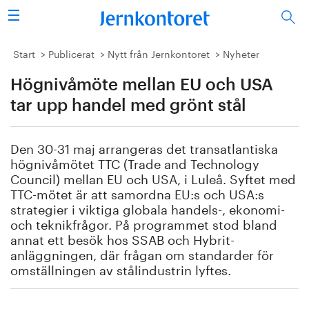
Sök
Stålindustrin
Start
Publicerat
Nytt från Jernkontoret
Nyheter
Högnivåmöte mellan EU och USA
Vision 2050
tar upp handel med grönt stål
Forskning/utbildning
Den 30-31 maj arrangeras det transatlantiska
Energi/miljö
högnivåmötet TTC (Trade and Technology
Council) mellan EU och USA, i Luleå. Syftet med
Vi tycker
TTC-mötet är att samordna EU:s och USA:s
strategier i viktiga globala handels-, ekonomi-
och teknikfrågor. På programmet stod bland
Publicerat
annat ett besök hos SSAB och Hybrit-
anläggningen, där frågan om standarder för
Bildbank
omställningen av stålindustrin lyftes.
Om oss