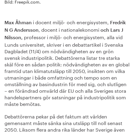
Bild: Freepik.com.
i docent miljö- och energi­system,
Max Åhman
Fredrik
, docent i national­ekonomi
N G Andersson
och
Lars J
professor i miljö- och energi­system, alla vid
Nilsson
,
Lunds universitet, skriver i en debattartikel i Svenska
Dagbladet (11/4) om nödvändigheten av en grön
svensk industripolitik. Debattörerna listar tre starka
skäl före en sådan politik: nödvändigheten av en global
framtid utan klimatutsläpp till 2050, insikten om vilka
utmaningar i både omfattning och tempo som en
omställning av basindustrin för med sig, och slutligen
– en förändrad omvärld där EU och alla Sveriges stora
handelspartners gör satsningar på industripolitik som
måste bemötas.
Debattörerna pekar på det faktum att världen
gemensamt måste sänka sina utsläpp till noll senast
2050. Liksom flera andra rika länder har Sverige även