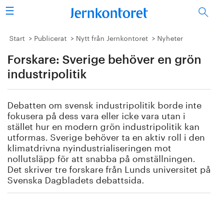
Sök
Stålindustrin
Start
Publicerat
Nytt från Jernkontoret
Nyheter
Forskare: Sverige behöver en grön
Vision 2050
industripolitik
Forskning/utbildning
Debatten om svensk industripolitik borde inte
Energi/miljö
fokusera på dess vara eller icke vara utan i
stället hur en modern grön industripolitik kan
Vi tycker
utformas. Sverige behöver ta en aktiv roll i den
klimatdrivna nyindustrialiseringen mot
nollutsläpp för att snabba på omställningen.
Publicerat
Det skriver tre forskare från Lunds universitet på
Svenska Dagbladets debattsida.
Bildbank
Om oss