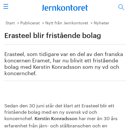
Sök
Stålindustrin
Start
Publicerat
Nytt från Jernkontoret
Nyheter
Erasteel blir fristående bolag
Vision 2050
Forskning/utbildning
Erasteel, som tidigare var en del av den franska
koncernen Eramet, har nu blivit ett fristående
Energi/miljö
bolag med Kerstin Konradsson som ny vd och
koncernchef.
Vi tycker
Publicerat
Sedan den 30 juni står det klart att Erasteel blir ett
Bildbank
fristående bolag med en ny svensk vd och
koncernchef.
har mer än 30 års
Kerstin Konradsson
Om oss
erfarenhet från järn- och stålbranschen och en