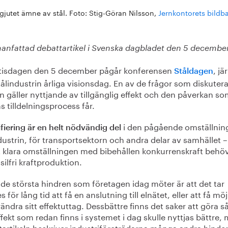
gjutet ämne av stål. Foto: Stig-Göran Nilsson,
Jernkontorets bildb
nfattad debattartikel i Svenska dagbladet den 5 december
 tisdagen den 5 december pågår konferensen
, jä
Ståldagen
ålindustrin årliga visionsdag. En av de frågor som diskuter
 gäller nyttjande av tillgänglig effekt och den påverkan s
 tilldelnings­process får.
i den pågående omställnin
ifiering är en helt nödvändig del
dustrin, för transport­sektorn och andra delar av samhället 
tt klara omställningen med bibehållen konkurrenskraft behö
silfri kraft­produktion.
 de största hindren som företagen idag möter är att det tar
es för lång tid att få en anslutning till elnätet, eller att få mö
rändra sitt effektuttag. Dessbättre finns det saker att göra så
fekt som redan finns i systemet i dag skulle nyttjas bättre, 
tartikeln beskriver industriföreträdarna många andra hinder