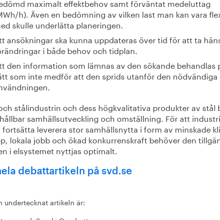
edömd maximalt effektbehov samt förväntat medeluttag
MWh/h). Även en bedömning av vilken last man kan vara fle
ed skulle underlätta planeringen.
tt ansökningar ska kunna uppdateras över tid för att ta hänsy
örändringar i både behov och tidplan.
tt den information som lämnas av den sökande behandlas p
ätt som inte medför att den sprids utanför den nödvändiga
nvändningen.
och stålindustrin och dess högkvalitativa produkter av stål 
n hållbar samhällsutveckling och omställning. För att industr
fortsätta leverera stor samhälls­nytta i form av minskade kl
p, lokala jobb och ökad konkurrens­kraft behöver den tillgä
en i elsystemet nyttjas optimalt.
hela debattartikeln på svd.se
 undertecknat artikeln är: