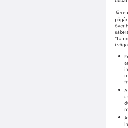
Järn- 
pågår
över h
säkers
”tomm
i väge
E
a
i
m
f
A
s
d
m
A
i