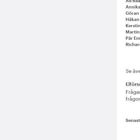
Ad Ra
Annik
Göran
Håkan
Kersti
Martin
Pär E
Richar
Se äv
Elförs
Frågan
frågor
Senas