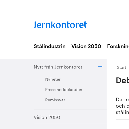
Stålindustrin
Vision 2050
Forsknin
Nytt från Jernkontoret
Start
Nyheter
Deb
Pressmeddelanden
Dagen
Remissvar
och d
ståli
Vision 2050