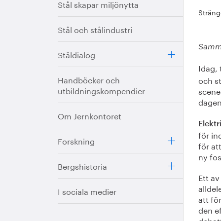
Stål skapar miljönytta
Sträng
Stål och stålindustri
Samma
Ståldialog
Idag,
Handböcker och
och st
utbildningskompendier
scenen
dagens
Om Jernkontoret
Elektr
för in
Forskning
för a
ny fos
Bergshistoria
Ett av
alldel
I sociala medier
att fö
den ef
debat