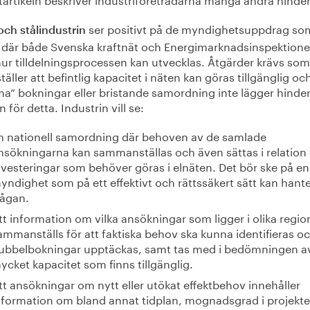
ser positivt på de myndighets­uppdrag so
och stålindustrin
 där både Svenska kraftnät och Energi­marknads­inspektione
ur tilldelnings­processen kan utvecklas. Åtgärder krävs som
täller att befintlig kapacitet i näten kan göras tillgänglig och
a” bokningar eller bristande samordning inte lägger hinde
n för detta. Industrin vill se:
n nationell samordning där behoven av de samlade
nsökningarna kan sammanställas och även sättas i relation t
nvesteringar som behöver göras i elnäten. Det bör ske på en
yndighet som på ett effektivt och rättssäkert sätt kan hant
rågan.
tt information om vilka ansökningar som ligger i olika regio
ammanställs för att faktiska behov ska kunna identifieras o
ubbel­bokningar upptäckas, samt tas med i bedömningen a
ycket kapacitet som finns tillgänglig.
tt ansökningar om nytt eller utökat effektbehov innehåller
nformation om bland annat tidplan, mognadsgrad i projekte