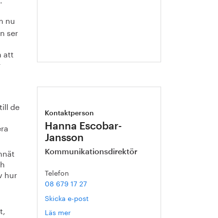
Annika
Roos
m nu
n ser
 att
r
ill de
Kontaktperson
era
Hanna Escobar-
Jansson
nnät
Kommunikationsdirektör
ch
Telefon
v hur
08 679 17 27
Skicka e-post
t,
Läs mer
om