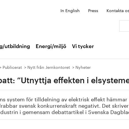
In English
Press
Kontakta o
Sök:
g/utbildning
Energi/miljö
Vi tycker
Publicerat
Nytt från Jernkontoret
Nyheter
att: ”Utnyttja effekten i elsystem
s system för tilldelning av elektrisk effekt hämmar 
rabbar svensk konkurrenskraft negativt. Det skriver 
ndustrin i gemensam debattartikel i Svenska Dagbla