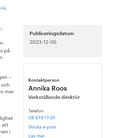
ank
.
:
Publiceringsdatum
2023-12-05
rn-
as på
om
gen –
Kontaktperson
– och
Annika Roos
vs mer
Verkställande direktör
Telefon
jlighet
08 679 17 01
 att
Skicka e-post
men i
Läs mer
om
.