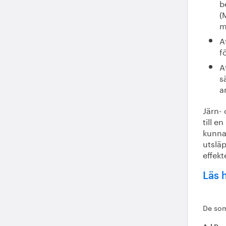
b
(
m
A
f
A
s
a
Järn- 
till e
kunna 
utsläp
effekt
Läs 
De som