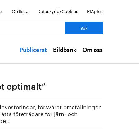
ss
Ordlista
Dataskydd/Cookies
PIAplus
Publicerat
Bildbank
Om oss
et optimalt”
investeringar, försvårar omställningen
åtta företrädare för järn- och
det.