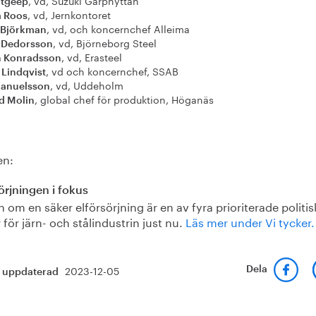
, vd, Suzuki Garphyttan
atgeep
, vd, Jernkontoret
a Roos
, vd, och koncernchef Alleima
 Björkman
, vd, Björneborg Steel
 Dedorsson
, vd, Erasteel
n Konradsson
, vd och koncernchef, SSAB
 Lindqvist
, vd, Uddeholm
manuelsson
, global chef för produktion, Höganäs
d Molin
en:
örjningen i fokus
 om en säker elförsörjning är en av fyra prioriterade politis
 för järn- och stålindustrin just nu.
Läs mer under Vi tycker.
2023-12-05
Dela
t uppdaterad