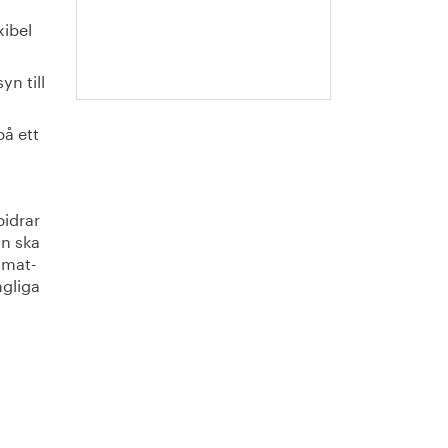
Hanna
xibel
Escobar-
Jansson
n till
å ett
bidrar
in ska
imat­
ngliga